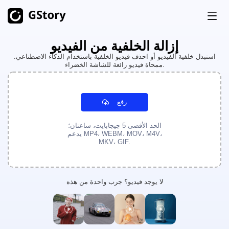
إزالة الخلفية من الفيديو
منتج
استبدل خلفية الفيديو أو احذف فيديو الخلفية باستخدام الذكاء الاصطناعي.
ممحاة فيديو رائعة للشاشة الخضراء.
جيل الذكاء الاصطناعي
التسعير
مولد الصور بالذكاء الاصطناعي
غير محدود
رفع
صورة AI إلى فيديو
غير محدود
اعتمادات مجانية
الحد الأقصى 5 جيجابايت، ساعتان؛
مولد الفيديو بالذكاء الاصطناعي
غير محدود
يدعم MP4، WEBM، MOV، M4V،
MKV، GIF.
مجموعات أدوات الفيديو
تاريخ
مترجم الفيديو
لا يوجد فيديو؟ جرب واحدة من هذه
صانع مقاطع الذكاء الاصطناعي
مزيل خلفية الفيديو
مزيل العلامة المائية للفيديو
غير محدود