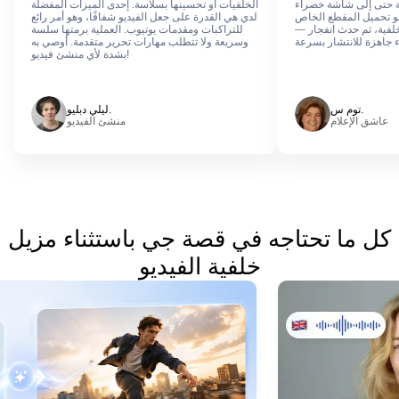
ة حتى إلى شاشة خضراء
الخلفيات أو تحسينها بسلاسة. إحدى الميزات المفضلة
و تحميل المقطع الخاص
لدي هي القدرة على جعل الفيديو شفافًا، وهو أمر رائع
لخلفية، ثم حدث انفجار —
للتراكبات ومقدمات يوتيوب. العملية برمتها سلسة
وسريعة ولا تتطلب مهارات تحرير متقدمة. أوصي به
بشدة لأي منشئ فيديو!
توم س.
ليلي دبليو.
عاشق الإعلام
منشئ الفيديو
كل ما تحتاجه في قصة جي باستثناء مزيل
خلفية الفيديو