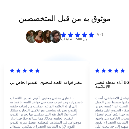
موثوق به من قبل المتخصصين
5.0
من 1500+تعليقات
أداة مذهلة لتغيير BG للفيديو للمشاريع
مغير قواعد اللعبة لمحتوى الفيديو الخاص بي
الإعلامية!
لتواصل الاجتماعي، أبحث
باعتباري منشئ محتوى، أقوم بتحرير اللقطات
مكنها تبسيط سير العمل
باستمرار، وقد غيرت قصة جي قواعد اللعبة. بالإضافة
ء البحث عن "كيفية تحرير
إلى إزالة العلامة المائية، تمكنت من إضافة خلفية
ضفاء الحيوية على مقطع
للفيديو بطريقة تتناسب مع علامتي التجارية تمامًا.
 جي الذي أصبح عنصرًا
أحب أيضًا الطريقة التي يمكنني بها تحرير الفيديو
تحرير الخاصة بي. واجهة
لتفتيح الخلفية مجانًا، مما يساعد حقًا في إبراز
 الشاشة الخضراء القوي
موضوعي في المشاهد المظلمة. بفضل ميزة الفيديو
ا سهلة إلى حد يبعث على
القوية لإزالة الشاشة الخضراء، يمكنني استبدال