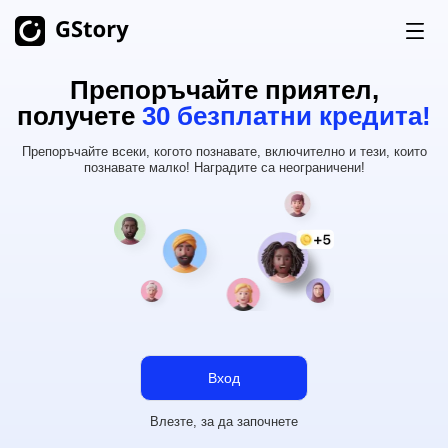
Препоръчайте приятел,
Продукт
получете
30 безплатни кредита!
Генериране с AI
Препоръчайте всеки, когото познавате, включително и тези, които
Цени
познавате малко! Наградите са неограничени!
AI Генератор на Изображения
Неограничено
AI Изображение към видео
Неограничено
Безплатни Кредити
AI видео генератор
Неограничено
Инструменти за Видео
История
Видео Преводач
AI Създател на Клипове
Вход
Премахване на Фон от Видео
Влезте, за да започнете
Премахване на Воден Знак от Видео
Неограничено