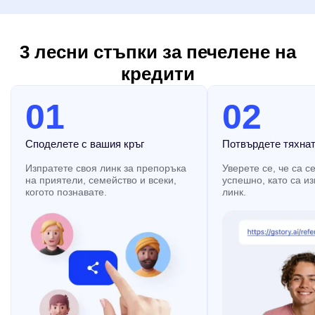
Подобрител на Видео
Неограничено
3 лесни стъпки за печелене на
Инструменти за Снимки
кредити
Премахване на Фон от Снимки
01
02
Премахване на Воден Знак от Снимки
Неограничено
Подобрител на Снимки
Неограничено
Споделете с вашия кръг
Потвърдете тяхнат
Субтитри и Транскрипция
Изпратете своя линк за препоръка
Уверете се, че са с
на приятели, семейство и всеки,
успешно, като са и
Автоматичен Генератор на Субтитри
когото познавате.
линк.