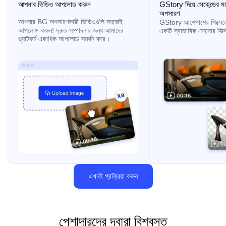
আপনার ভিডিও আপলোড করুন
GStory দিয়ে সেকেন্ডের মধ্
অপসারণ
আপনার BG অপসারণকারী ভিডিওগুলি সহজেই
GStory আশেপাশের পিক্সেল
আপলোড করুন! দ্রুত সম্পাদনার জন্য আমাদের
একটি স্বাভাবিক চেহারার ফিক
প্ল্যাটফর্ম একাধিক আপলোড সমর্থন করে।
এখনই প্রক্রিয়া করুন
পেশাদারদের দ্বারা বিশ্বস্ত