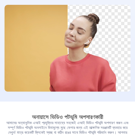
ভিডিও বর্ধনকারী
সীমাহীন
ছবি টুলকিট
ছবির পটভূমি অপসারণকারী
ছবির জলছাপ অপসারণকারী
সীমাহীন
ছবি বর্ধনকারী
সীমাহীন
সাবটাইটেল ও ট্রান্সক্রিপশন
স্বয়ংক্রিয় সাবটাইটেল জেনারেটর
অনায়াসে ভিডিও পটভূমি অপসারণকারী
আমাদের অত্যাধুনিক এআই প্রযুক্তির সাহায্যে সহজেই এআই ভিডিও পটভূমি অপসারণ করুন এবং
সম্পূর্ণ ভিডিও পটভূমি অনলাইনে বিনামূল্যে মুছে ফেলার জন্য এই তাত্ক্ষণিক সরঞ্জামটি ব্যবহার করে
দেখুন! মাত্র কয়েকটি ক্লিকেই স্বচ্ছ বা কঠিন রঙের সাথে ভিডিও পটভূমি পরিবর্তন করুন। আপনার