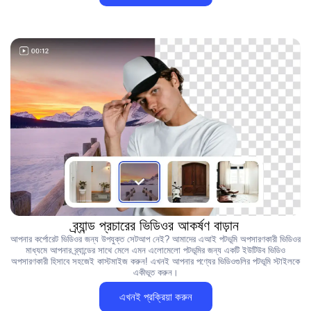
ব্র্যান্ড প্রচারের ভিডিওর আকর্ষণ বাড়ান
আপনার কর্পোরেট ভিডিওর জন্য উপযুক্ত সেটআপ নেই? আমাদের এআই পটভূমি অপসারণকারী ভিডিওর
মাধ্যমে আপনার ব্র্যান্ডের সাথে মেলে এমন এলোমেলো পটভূমির জন্য একটি ইউটিউব ভিডিও
অপসারণকারী হিসাবে সহজেই কাস্টমাইজ করুন! এখনই আপনার পণ্যের ভিডিওগুলির পটভূমি স্টাইলকে
একীভূত করুন।
এখনই প্রক্রিয়া করুন