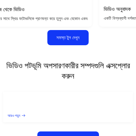
ভিডিও অনুবাদক
ডিও
একটি বিশ্বব্যাপী দর্শকদের কাছে প
াদনা দক্ষতার প্রয়োজন নেই, শুধু আপনার দৃষ্টিভঙ্গি বর্ণনা করুন।
 ফটোগুলিকে প্রাণবন্ত করে তুলুন এবং যেকোন একক ছবিকে মাত্র কয়েকটি ক্লিকে একটি সিনেমাটিক ভ
সমস্ত টুল দেখুন
ভিডিও পটভূমি অপসারণকারীর সম্পদগুলি এক্সপ্লোর
করুন
আরও পড়ুন