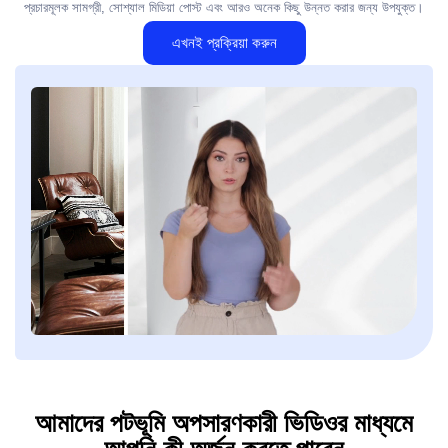
প্রচারমূলক সামগ্রী, সোশ্যাল মিডিয়া পোস্ট এবং আরও অনেক কিছু উন্নত করার জন্য উপযুক্ত।
এখনই প্রক্রিয়া করুন
আমাদের পটভূমি অপসারণকারী ভিডিওর মাধ্যমে