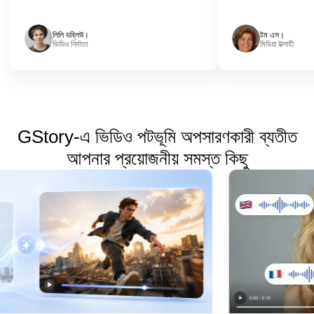
লিলি ডব্লিউ।
টম এস।
ভিডিও নির্মাতা
মিডিয়া উত্সাহী
GStory-এ ভিডিও পটভূমি অপসারণকারী ব্যতীত
আপনার প্রয়োজনীয় সমস্ত কিছু