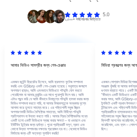
5.0
১,৫০০+ পর্যালোচনার ভিত্তিতে
আমার ভিডিও সামগ্রীর জন্য গেম-চেঞ্জার
মিডিয়া প্রকল্পের জন্য আ
একজন কন্টেন্ট ক্রিয়েটর হিসেবে, আমি ক্রমাগত ফুটেজ সম্পাদনা
একজন সোশ্যাল মিডিয়া বিশেষ
করছি এবং GStory একটি গেম-চেঞ্জার হয়েছে। শুধুমাত্র জলছাপ
সরঞ্জাম খুঁজছি যা আমার কর্মপ্
অপসারণ ছাড়াও, আমি এমনভাবে ভিডিওতে পটভূমি যোগ করতে
গুণমান বাড়াতে পারে। একটি ম
পেরেছিলাম যা আমার ব্র্যান্ডিং-এর সাথে পুরোপুরি মিলে যায়। আমি
"কীভাবে একটি ভিডিওতে একটি প
এটাও পছন্দ করি যে আমি কীভাবে বিনামূল্যে পটভূমি হালকা করার জন্য
করার সময়, আমি GStory-এর স
ভিডিও সম্পাদনা করতে পারি, যা আমার বিষয়বস্তুকে অন্ধকার দৃশ্যে
টুলকিটে একটি প্রধান উপকরণ
আলাদা করে তুলতে সাহায্য করে। এর শক্তিশালী সবুজ স্ক্রিন
ইন্টারফেস এবং শক্তিশালী ভিডি
অপসারণকারী ভিডিও বৈশিষ্ট্যের সাহায্যে, আমি নির্বিঘ্নে পটভূমি
প্রক্রিয়াটিকে হাস্যকরভাবে
প্রতিস্থাপন বা উন্নত করতে পারি। আমার প্রিয় বৈশিষ্ট্যগুলির মধ্যে
সত্যিকারের সবুজ স্ক্রিনেরও প
একটি হলো একটি ভিডিওকে স্বচ্ছ করার ক্ষমতা – যা ওভারলে এবং
ক্লিপটি আপলোড করেছিলাম, পটভ
ইউটিউব ইন্ট্রোর জন্য দুর্দান্ত। পুরো প্রক্রিয়াটি মসৃণ, দ্রুত এবং
করেছিলাম, এবং ব্যস – লোমশ ব
কোনো উন্নত সম্পাদনার দক্ষতার প্রয়োজন হয় না। যেকোনো ভিডিও
ছিল।
নির্মাতার জন্য এটি অত্যন্ত সুপারিশ করছি!