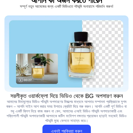
আপনি কী অর্জন করতে পারেন
সম্পূর্ণ নতুন আমেজের জন্য একটি ভিডিওতে পটভূমি অনায়াসে পরিবর্তন করুন!
সরলীকৃত ওয়ার্কফ্লো দিয়ে ভিডিও থেকে BG অপসারণ করুন
আমাদের বিনামূল্যের ভিডিও পটভূমি অপসারণের বিকল্পের মাধ্যমে আপনার সম্পাদনা প্রক্রিয়াকে সুগম
করুন – আপনি সাইন আপ করার সময় উপহার ক্রেডিট দিয়ে শুরু করুন। আপনি একটি পূর্ণ ভিডিও বা
শুধু একটি ক্লিপ নিয়ে কাজ করুন না কেন, আমাদের এআই ভিডিও পটভূমি অপসারণকারী এবং
শক্তিশালী পটভূমি অপসারণকারী আপনাকে জটিল ফটোশপ দক্ষতার প্রয়োজন ছাড়াই সহজেই ভিডিও
পটভূমি মুছে ফেলতে সাহায্য করে।
এখনই প্রক্রিয়া করুন