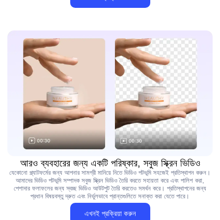
আরও ব্যবহারের জন্য একটি পরিষ্কার, সবুজ স্ক্রিন ভিডিও
যেকোনো প্ল্যাটফর্মের জন্য আপনার সামগ্রী মানিয়ে নিতে ভিডিও পটভূমি সহজেই প্রতিস্থাপন করুন।
আমাদের ভিডিও পটভূমি সম্পাদক সবুজ স্ক্রিন ভিডিও তৈরি করতে সহায়তা করে এবং পালিশ করা,
পেশাদার ফলাফলের জন্য স্বচ্ছ ভিডিও আউটপুট তৈরি করতেও সমর্থন করে। প্রতিস্থাপনের জন্য
প্রধান বিষয়বস্তু দ্রুত এবং নির্ভুলভাবে প্রান্তগুলিতে সনাক্ত করা যেতে পারে।
এখনই প্রক্রিয়া করুন