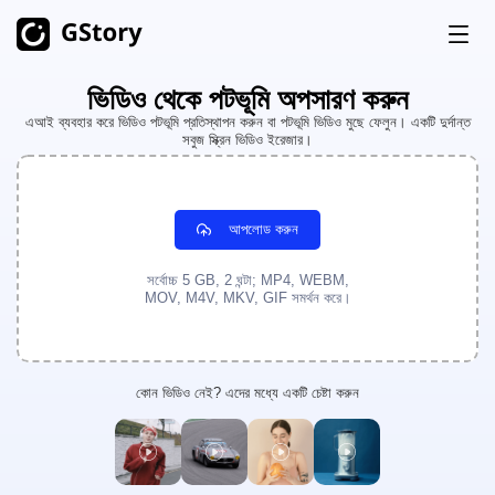
ভিডিও থেকে পটভূমি অপসারণ করুন
পণ্য
এআই ব্যবহার করে ভিডিও পটভূমি প্রতিস্থাপন করুন বা পটভূমি ভিডিও মুছে ফেলুন। একটি দুর্দান্ত
সবুজ স্ক্রিন ভিডিও ইরেজার।
এআই জেনারেশন
মূল্য নির্ধারণ
এআই ছবি জেনারেটর
সীমাহীন
আপলোড করুন
এআই ইমেজ থেকে ভিডিও
সীমাহীন
ফ্রি ক্রেডিট
এআই ভিডিও জেনারেটর
সীমাহীন
সর্বোচ্চ 5 GB, 2 ঘন্টা; MP4, WEBM,
MOV, M4V, MKV, GIF সমর্থন করে।
ভিডিও টুলকিট
ইতিহাস
ভিডিও অনুবাদক
কোন ভিডিও নেই? এদের মধ্যে একটি চেষ্টা করুন
এআই ক্লিপ মেকার
ভিডিও পটভূমি অপসারণকারী
ভিডিও জলছাপ অপসারণকারী
সীমাহীন