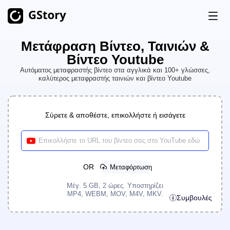
Μετάφραση Βίντεο, Ταινιών &
Προϊόν
Βίντεο Youtube
Δημιουργία AI
Αυτόματος μεταφραστής βίντεο στα αγγλικά και 100+ γλώσσες,
καλύτερος μεταφραστής ταινιών και βίντεο Youtube
Τιμολόγηση
Γεννήτρια Εικόνων AI
Απεριόριστο
AI Εικόνα σε βίντεο
Απεριόριστο
Δωρεάν Πόντοι (Credits)
Σύρετε & αποθέστε, επικολλήστε ή εισάγετε
Γεννήτρια βίντεο AI
Απεριόριστο
Εργαλεία Βίντεο
Ιστορικό
Μεταφραστής Βίντεο
OR
Μεταφόρτωση
Δημιουργός Κλιπ AI
Μέγ. 5 GB, 2 ώρες. Υποστηρίζει
MP4, WEBM, MOV, M4V, MKV.
Συμβουλές
Αφαίρεση Φόντου Βίντεο
Αφαίρεση Υδατογραφήματος Βίντεο
Απεριόριστο