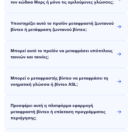
τον κώδικα Μορς ή μόνο τις ομιλούμενες γλώσσες;
Τα περισσότερα εργαλεία μετάφρασης βίντεο AI δεν
υποστηρίζουν λειτουργίες μεταφραστή βίντεο κώδικα Μορς,
καθώς ο Μορς απαιτεί εξειδικευμένη αποκωδικοποίηση οπτικών
Υποστηρίζει αυτό το προϊόν μεταφραστή ζωντανού
ή ακουστικών ακολουθιών τελείας-παύλας. Ωστόσο,
λειτουργούν καλά για ομιλούμενες γλώσσες όπως τα αγγλικά,
βίντεο ή μετάφραση ζωντανού βίντεο;
τα ισπανικά ή τα κινέζικα. Για παράδειγμα, ένα εργαλείο 视频
Προς το παρόν, το προϊόν μας δεν υποστηρίζει μεταφραστή
翻译 AI μπορεί να μεταφράσει με ακρίβεια την ομιλία των
ζωντανού βίντεο ή λειτουργίες μετάφρασης ζωντανού βίντεο σε
Μανδαρινών σε βίντεο στα αγγλικά με υπότιτλους και
πραγματικό χρόνο. Εστιάζει στην ακριβή μετάφραση
μεταγλώττιση.
Μπορεί αυτό το προϊόν να μεταφράσει υπότιτλους
προεγγεγραμμένων βίντεο για να εξασφαλίσει αποτελέσματα
υψηλής ποιότητας.
ταινιών και ταινίες;
Ναι, υποστηρίζει επαγγελματικές λειτουργίες ιστοσελίδας
μεταφραστή υποτίτλων ταινιών, ολοκληρωμένη μετάφραση
ταινιών και δυνατότητες μεταφραστή ταινιών με ακριβή
Μπορεί ο μεταφραστής βίντεο να μεταφράσει τη
αποτελέσματα. Όρια χρήσης: μέγ. 5 GB, μέγ. 2 ώρες.
Υποστηριζόμενες μορφές: MP4, WEBM, MOV, M4V, MKV.
νοηματική γλώσσα ή βίντεο ASL;
Όχι, ο τρέχων μεταφραστής βίντεο δεν υποστηρίζει τη
μετάφραση βίντεο νοηματικής γλώσσας ή ASL (Αμερικανική
Νοηματική Γλώσσα). Αυτά απαιτούν εξειδικευμένο διερμηνέα
Προσφέρει αυτή η πλατφόρμα εφαρμογή
βίντεο, μεταφραστή βίντεο νοηματικής γλώσσας ή εργαλεία
μεταφραστή βίντεο ASL που έχουν σχεδιαστεί ειδικά για την
μεταφραστή βίντεο ή επέκταση προγράμματος
ερμηνεία των χειρονομιών και των εκφράσεων του προσώπου,
περιήγησης;
οι οποίες είναι πέρα ​​από το πεδίο εφαρμογής του τυπικού
Προς το παρόν, παρέχουμε μια ισχυρή εφαρμογή μεταφραστή
λογισμικού μετάφρασης βίντεο.
βίντεο προσβάσιμη μέσω διαδικτύου, αλλά δεν έχουμε ακόμη