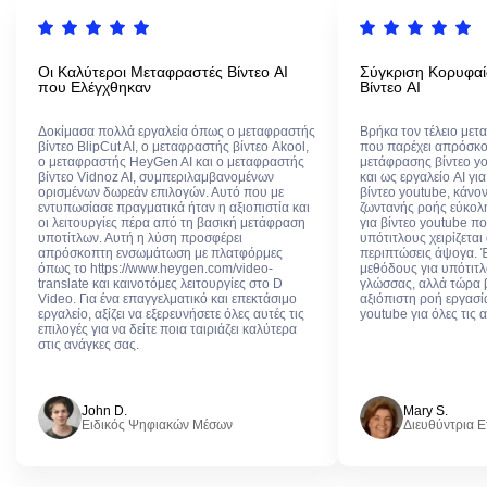
Οι Καλύτεροι Μεταφραστές Βίντεο AI
Σύγκριση Κορυφα
που Ελέγχθηκαν
Βίντεο AI
Δοκίμασα πολλά εργαλεία όπως ο μεταφραστής
Βρήκα τον τέλειο μετ
βίντεο BlipCut AI, ο μεταφραστής βίντεο Akool,
που παρέχει απρόσκο
ο μεταφραστής HeyGen AI και ο μεταφραστής
μετάφρασης βίντεο yo
βίντεο Vidnoz AI, συμπεριλαμβανομένων
και ως εργαλείο AI γ
ορισμένων δωρεάν επιλογών. Αυτό που με
βίντεο youtube, κάνο
εντυπωσίασε πραγματικά ήταν η αξιοπιστία και
ζωντανής ροής εύκολ
οι λειτουργίες πέρα από τη βασική μετάφραση
για βίντεο youtube π
υποτίτλων. Αυτή η λύση προσφέρει
υπότιτλους χειρίζεται
απρόσκοπτη ενσωμάτωση με πλατφόρμες
περιπτώσεις άψογα. 
όπως το https://www.heygen.com/video-
μεθόδους για υπότιτλ
translate και καινοτόμες λειτουργίες στο D
γλώσσας, αλλά τώρα β
Video. Για ένα επαγγελματικό και επεκτάσιμο
αξιόπιστη ροή εργασί
εργαλείο, αξίζει να εξερευνήσετε όλες αυτές τις
youtube για όλες τις 
επιλογές για να δείτε ποια ταιριάζει καλύτερα
στις ανάγκες σας.
John D.
Mary S.
Ειδικός Ψηφιακών Μέσων
Διευθύντρια Ε