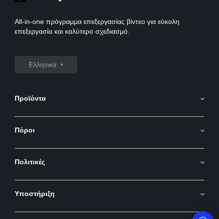
All-in-one πρόγραμμα επεξεργασίας βίντεο για εύκολη
επεξεργασία και καλύτερο σχεδιασμό.
Ελληνικά
Προϊόντα
Γεννήτρια Εικόνων AI
Πόροι
AI Εικόνα σε βίντεο
API
Γεννήτρια βίντεο AI
Πολιτικές
Ιστολόγιο
Μεταφραστής Βίντεο
Όροι & Προϋποθέσεις
Αφαίρεση Φόντου Βίντεο
Υποστήριξη
Πολιτική Απορρήτου
Αφαίρεση Υδατογραφήματος Βίντεο
Σχετικά με Εμάς
Πολιτική Επιστροφών
Βελτιωτής Βίντεο