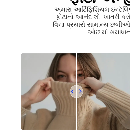
અમારા આર્ટિફિશિયલ ઇન્ટેલિજ
ફોટાનો આનંદ લો. ખાતરી કરો ક
વિના પ્રયાસે સામાન્ય છબીઓન
ઓછામાં સમાધાન