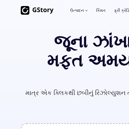
ઉત્પાદન
કિંમત
ફ્રી ક્રેડ
AI જનરેશન
વિડિયો ટૂલકિટ્સ
જૂના ઝાંખ
વિડિયો ટ્રાન્સલેટર
AI ઇમેજ જનરેટર
અમર્યાદિત
મફત અમર્ય
AI ક્લિપ મેકર
એઆઈ ઈમેજ ટુ વિડિયો
અમર્યાદિત
વિડિયો બેકગ્રાઉન્ડ રીમુવર
AI વિડિઓ જનરેટર
અમર્યાદિત
વિડિયો વોટરમાર્ક રીમુવર
અમર્યાદ
માત્ર એક ક્લિકથી છબીનું રિઝોલ્યુશન તર
વિડિયો એન્હેન્સર
અમર્યાદિત