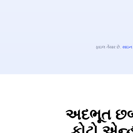
ફાઇલ તૈયાર છે.
સાઇન
અદભૂત છબી 
ફોટો એન્હ