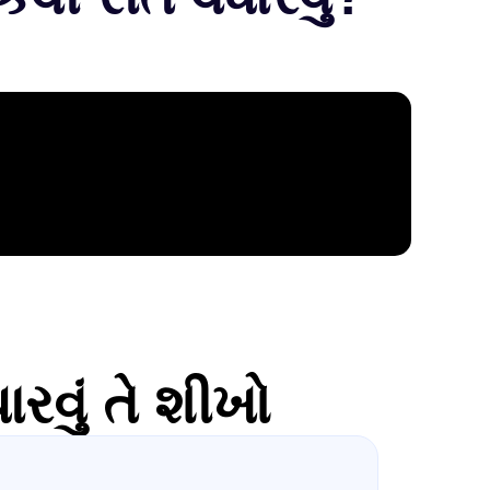
રવું તે શીખો