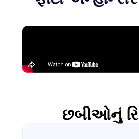
છબીઓનું રિઝ