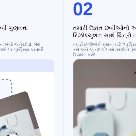
02
ી ગુણવત્તા
તમારી ઉન્નત છબીઓનો આન
રિઝોલ્યુશન સાથે ચિત્રો ત
ા ખેંચો અને છોડો. બેચ
તમારી છબીઓને વધારવા માટે "પ્રક્ર
ઇલો પર પ્રક્રિયા કરવાની
કરો અને આનંદ લો! તમે ઇચ્છો તે પ્ર
ઉપયોગ કરો!