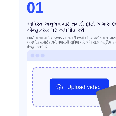
01
અવિરત અનુભવ માટે તમારો ફોટો અમારા છબ
એન્હાન્સર પર અપલોડ કરો
વધારો કરવા માટે GStory માં તમારી છબીઓ અપલોડ કરો અથવ
અપલોડ સપોર્ટ તમને વધારાની સુવિધા માટે એકસાથે બહુવિધ ફા
મંજૂરી આપે છે!