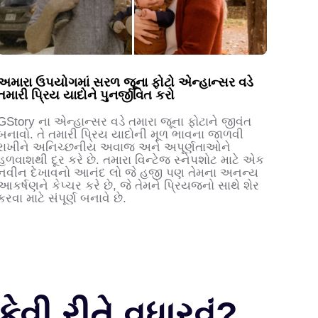
અમારા ઉપયોગમાં સરળ જૂના ફોટો એન્હાન્સર વડે
તમારી પ્રિય યાદોને પુનર્જીવિત કરો
GStory ના એન્હાન્સર વડે તમારા જૂના ફોટાને જીવંત
બનાવો. તે તમારી પ્રિય યાદોની મૂળ ભાવના જાળવી
રાખીને અનિચ્છનીય અવાજ અને અપૂર્ણતાઓને
હળવાશથી દૂર કરે છે. તમારા વિન્ટેજ સ્નેપશોટ માટે એક
નવીન દેખાવનો આનંદ લો જે હજી પણ તેમના અનન્ય
આકર્ષણને કેપ્ચર કરે છે, જે તેમને પ્રિયજનો સાથે શેર
કરવા માટે સંપૂર્ણ બનાવે છે.
વી રીતે વધારવું?