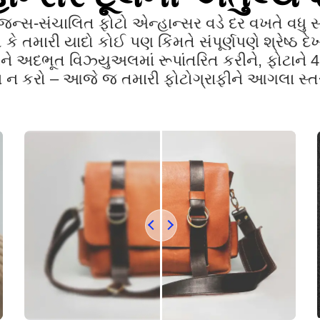
ન્સ-સંચાલિત ફોટો એન્હાન્સર વડે દર વખતે વધુ સ્
ે તમારી યાદો કોઈ પણ કિંમતે સંપૂર્ણપણે શ્રેષ્ઠ દ
ે અદભૂત વિઝ્યુઅલમાં રૂપાંતરિત કરીને, ફોટાને 4
 ન કરો – આજે જ તમારી ફોટોગ્રાફીને આગલા સ