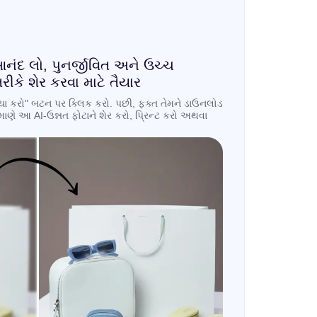
ંદ લો, પુનર્જીવિત અને ઉચ્ચ
રીકે શેર કરવા માટે તૈયાર
િયા કરો" બટન પર ક્લિક કરો. પછી, ફક્ત તેમને ડાઉનલોડ
માણે આ AI-ઉન્નત ફોટાને શેર કરો, પ્રિન્ટ કરો અથવા