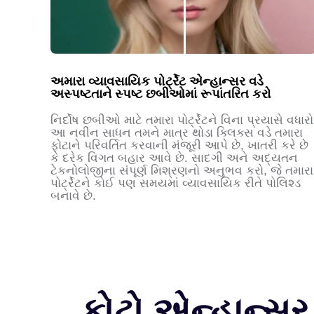
અમારા વ્યાવસાયિક પોર્ટ્રેટ એન્હાન્સર વડે
અસ્પષ્ટતાને સ્પષ્ટ છબીઓમાં રૂપાંતરિત કરો
નિર્દોષ છબીઓ માટે તમારા પોર્ટ્રેટને વિના પ્રયાસે વધારો
આ નવીન સાધન તમને માત્ર થોડા ક્લિક્સ વડે તમારા
ફોટાને પરિવર્તિત કરવાની મંજૂરી આપે છે, ખાતરી કરે છે
કે દરેક વિગત બહાર આવે છે. સાદગી અને અદ્યતન
ટેકનોલોજીના સંપૂર્ણ મિશ્રણનો અનુભવ કરો, જે તમારા
પોર્ટ્રેટને કોઈ પણ સમયમાં વ્યાવસાયિક રીતે પોલિશ્ડ
બનાવે છે.
ફોટો એન્હાન્સર 