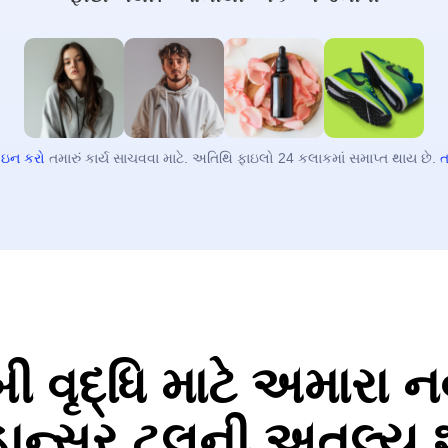
 ઇન કરો
તમારું કાર્ય સાચવવા માટે. અતિથિ ફાઇલો 24 કલાકમાં સમાપ્ત થાય છે.
ત
વૃદ્ધિ માટે અમારા ન
ાન્સર ટૂલની અતુલ્ય 