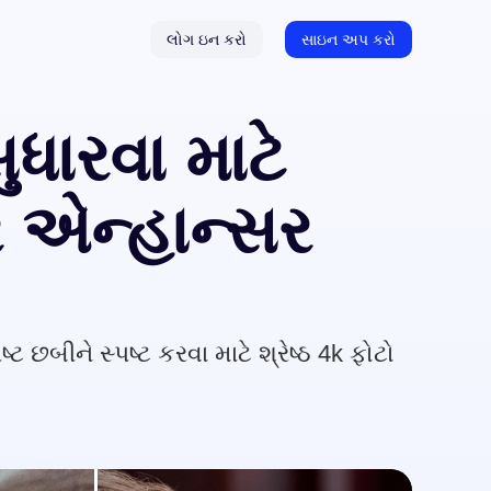
લોગ ઇન કરો
સાઇન અપ કરો
ધારવા માટે
 એન્હાન્સર
છબીને સ્પષ્ટ કરવા માટે શ્રેષ્ઠ 4k ફોટો