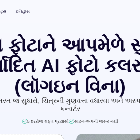
િટ્સ
ઇતિહાસ
ફોટો ટૂલકિટ્સ
સબટાઇટલ્સ અને ટ્રાન્સક્રિપ્શન
ા ફોટાને આપમેળે સુ
ફોટો બેકગ્રાઉન્ડ રીમુવર
ઓટો સબટાઇટલ જનરેટર
ાદિત AI ફોટો કલર
ફોટો વોટરમાર્ક રીમુવર
અમર્યાદિત
(લૉગઇન વિના)
ફોટો એન્હેન્સર
અમર્યાદિત
િત
ત જ સુધારો, ચિત્રની ગુણવત્તા વધારવા અને અસ્પષ્ટ 
કન્વર્ટર
5 દરરોજ મફત પ્રયાસો
સાઇન-અપની જરૂર નથી