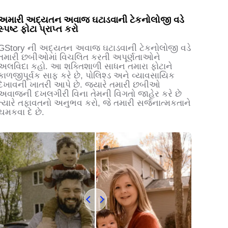
અમારી અદ્યતન અવાજ ઘટાડવાની ટેકનોલોજી વડે
સ્પષ્ટ ફોટા પ્રાપ્ત કરો
GStory ની અદ્યતન અવાજ ઘટાડવાની ટેકનોલોજી વડે
તમારી છબીઓમાં વિચલિત કરતી અપૂર્ણતાઓને
અલવિદા કહો. આ શક્તિશાળી સાધન તમારા ફોટાને
કાળજીપૂર્વક સાફ કરે છે, પોલિશ્ડ અને વ્યાવસાયિક
દેખાવની ખાતરી આપે છે. જ્યારે તમારી છબીઓ
અવાજની દખલગીરી વિના તેમની વિગતો જાહેર કરે છે
ત્યારે તફાવતનો અનુભવ કરો, જે તમારી સર્જનાત્મકતાને
ચમકવા દે છે.