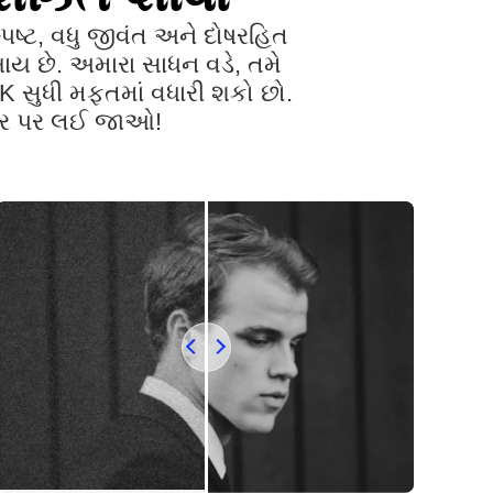
પષ્ટ, વધુ જીવંત અને દોષરહિત
ેખાય છે. અમારા સાધન વડે, તમે
K સુધી મફતમાં વધારી શકો છો.
્તર પર લઈ જાઓ!