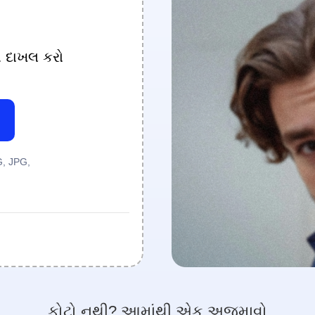
ા દાખલ કરો
G, JPG,
ફોટો નથી? આમાંથી એક અજમાવો