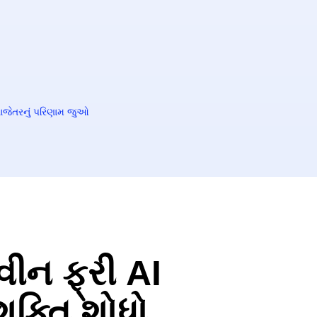
ાજેતરનું પરિણામ જુઓ
વીન ફ્રી AI
શક્તિ શોધો