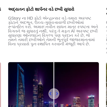
ે
અદ્યતન ફોટો શાર્પનર વડે છબી સુધારો
GStory ના HD ફોટો એન્હાન્સર વડે તમારા અસ્પષ્ટ
ફોટાને અદભૂત, ઉચ્ચ-ગુણવત્તાવાળી છબીઓમાં
રૂપાંતરિત કરો. અમારું નવીન સાધન માત્ર સ્પષ્ટતા અને
વિગતને જ સુધારતું નથી, પરંતુ તે મફત AI અસ્પષ્ટ છબી
સુધારણા ઑનલાઇન વિકલ્પ પણ પ્રદાન કરે છે, જે
તમને તમારી છબીઓને તેમની ભૂતપૂર્વ જાજરમાનતામાં
વિના પ્રયાસે પુનઃસ્થાપિત કરવાની મંજૂરી આપે છે.