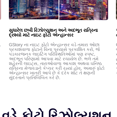
સુધારેલ છબી રિઝોલ્યુશન અને અદભૂત રાત્રિના
દ્રશ્યો માટે નાઇટ ફોટો એન્હાન્સર
.
GStory ના નાઇટ ફોટો એન્હાન્સર વડે તમારા ઓછા
પ્રકાશવાળા ફોટાને વિના પ્રયાસે પ્રકાશિત કરો, જે
પડકારજનક લાઇટિંગ પરિસ્થિતિઓમાં પણ સ્પષ્ટ,
અદભૂત પરિણામો આપવા માટે રચાયેલ છે. ભલે તમે
શહેરની લાઇટ્સ, તારાઓવાળા આકાશ અથવા ઘનિષ્ઠ
રાત્રિના મેળાવડાને કેપ્ચર કરી રહ્યાં હોવ, અમારું ફોટો
એન્હાન્સર ખાતરી આપે છે કે દરેક શૉટ તે ક્ષણની
સુંદરતાને પ્રતિબિંબિત કરે છે.
વડે ફોટો રિઝોલ્યુશન કે