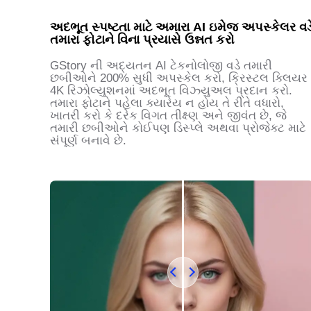
અદભૂત સ્પષ્ટતા માટે અમારા AI ઇમેજ અપસ્કેલર વડ
તમારા ફોટાને વિના પ્રયાસે ઉન્નત કરો
GStory ની અદ્યતન AI ટેકનોલોજી વડે તમારી
છબીઓને 200% સુધી અપસ્કેલ કરો, ક્રિસ્ટલ ક્લિયર
4K રિઝોલ્યુશનમાં અદભૂત વિઝ્યુઅલ પ્રદાન કરો.
તમારા ફોટાને પહેલા ક્યારેય ન હોય તે રીતે વધારો,
ખાતરી કરો કે દરેક વિગત તીક્ષ્ણ અને જીવંત છે, જે
તમારી છબીઓને કોઈપણ ડિસ્પ્લે અથવા પ્રોજેક્ટ માટે
સંપૂર્ણ બનાવે છે.