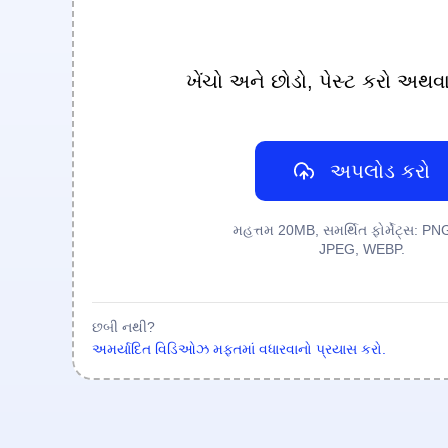
ખેંચો અને છોડો, પેસ્ટ કરો અથવ
અપલોડ કરો
મહત્તમ 20MB, સમર્થિત ફોર્મેટ્સ: PN
JPEG, WEBP.
છબી નથી?
અમર્યાદિત વિડિઓઝ મફતમાં વધારવાનો પ્રયાસ કરો.