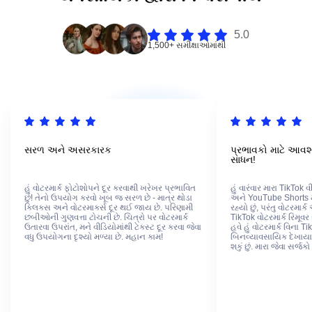
5.0
1,500+ સમીક્ષાઓમાંથી
સરળ અને અસરકારક
પ્રભાવકો માટે આવશ્ય
સાધન!
હું વોટરમાર્ક ફોટોશોપને દૂર કરવાથી ખરેખર પ્રભાવિત
હું વારંવાર મારા TikTok
છું! તેનો ઉપયોગ કરવો ખૂબ જ સરળ છે - માત્ર થોડા
અને YouTube Shorts માટ
ક્લિક્સ અને વોટરમાર્ક્સ દૂર થઈ જાય છે. પરિણામી
રહ્યો છું, પરંતુ વોટરમા
છબીઓની ગુણવત્તા ટોચની છે. ચિત્રો પર વોટરમાર્ક
TikTok વોટરમાર્ક રિમૂવર
ઉતારવા ઉપરાંત, મને વીડિયોમાંથી ટેક્સ્ટ દૂર કરવા જેવા
હવે હું વોટરમાર્ક વિના Ti
વધુ ઉપયોગના દૃશ્યો મળ્યા છે. મહાન કામ!
બિનવ્યાવસાયિક દેખાયા વ
શકું છું. મારા જેવા સર્જકો