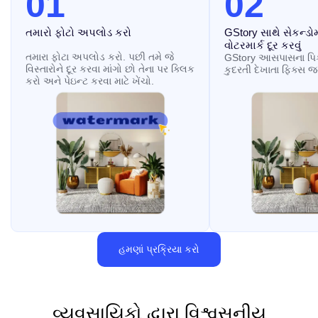
01
02
તમારો ફોટો અપલોડ કરો
GStory સાથે સેકન્ડોમા
વોટરમાર્ક દૂર કરવું
તમારા ફોટા અપલોડ કરો. પછી તમે જે
GStory આસપાસના પિક્
વિસ્તારોને દૂર કરવા માંગો છો તેના પર ક્લિક
કુદરતી દેખાતા ફિક્સ જન
કરો અને પેઇન્ટ કરવા માટે ખેંચો.
હમણાં પ્રક્રિયા કરો
વ્યવસાયિકો દ્વારા વિશ્વસનીય