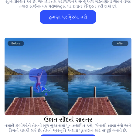
સુવ્યવસ્થિત કરે છે, જેનાથી તમે કંટાળાજનક મેન્યુઅલ ગોઠવણોની જરૂર વગર
તમારા સર્જનાત્મક પ્રોજેક્ટ્સ પર ધ્યાન કેન્દ્રિત કરી શકો છો.
હમણાં પ્રક્રિયા કરો
ઉન્નત સૌંદર્ય શાસ્ત્ર
તમારી છબીઓને તેમની મૂળ સુંદરતામાં પુનઃસ્થાપિત કરો, જેનાથી સાચા રંગો અને
વિગતો ચમકી શકે છે, તેમને પ્રસ્તુતિ અથવા પ્રકાશન માટે સંપૂર્ણ બનાવે છે.