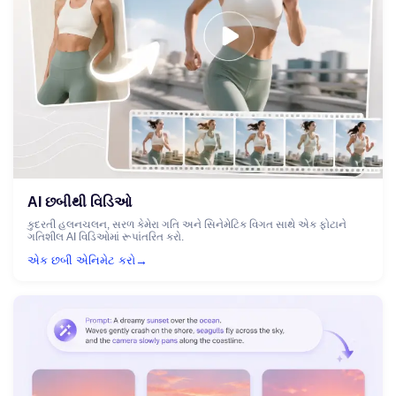
AI છબીથી વિડિઓ
કુદરતી હલનચલન, સરળ કેમેરા ગતિ અને સિનેમેટિક વિગત સાથે એક ફોટાને
ગતિશીલ AI વિડિઓમાં રૂપાંતરિત કરો.
→
એક છબી એનિમેટ કરો