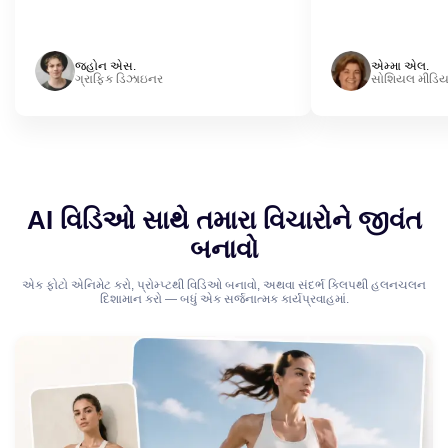
જ્હોન એસ.
એમ્મા એલ.
ગ્રાફિક ડિઝાઇનર
સોશિયલ મીડિયા
AI વિડિઓ સાથે તમારા વિચારોને જીવંત
બનાવો
એક ફોટો એનિમેટ કરો, પ્રોમ્પ્ટથી વિડિઓ બનાવો, અથવા સંદર્ભ ક્લિપથી હલનચલન
દિશામાન કરો — બધું એક સર્જનાત્મક કાર્યપ્રવાહમાં.