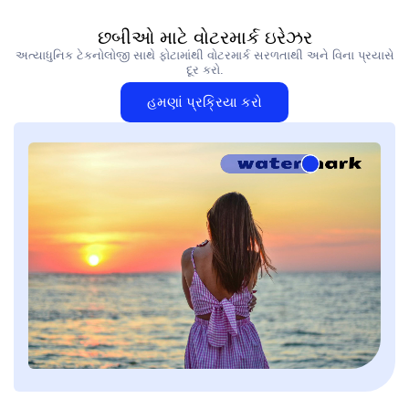
છબીઓ માટે વોટરમાર્ક ઇરેઝર
અત્યાધુનિક ટેકનોલોજી સાથે ફોટામાંથી વોટરમાર્ક સરળતાથી અને વિના પ્રયાસે
દૂર કરો.
હમણાં પ્રક્રિયા કરો