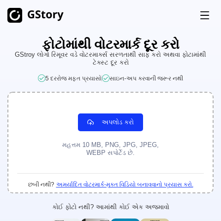
ફોટોમાંથી વોટરમાર્ક દૂર કરો
ઉત્પાદન
GStroy લોગો રિમૂવર વડે વોટરમાર્ક્સ સરળતાથી સાફ કરો અથવા ફોટામાંથી
ટેક્સ્ટ દૂર કરો
AI જનરેશન
કિંમત
5 દરરોજ મફત પ્રયાસો
સાઇન-અપ કરવાની જરૂર નથી
AI ઇમેજ જનરેટર
અમર્યાદિત
એઆઈ ઈમેજ ટુ વિડિયો
અમર્યાદિત
ફ્રી ક્રેડિટ્સ
અપલોડ કરો
AI વિડિઓ જનરેટર
અમર્યાદિત
વિડિયો ટૂલકિટ્સ
ઇતિહાસ
મહત્તમ 10 MB, PNG, JPG, JPEG,
WEBP સપોર્ટેડ છે.
વિડિયો ટ્રાન્સલેટર
AI ક્લિપ મેકર
છબી નથી?
અમર્યાદિત વોટરમાર્ક-મુક્ત વિડિયો બનાવવાનો પ્રયાસ કરો.
વિડિયો બેકગ્રાઉન્ડ રીમુવર
કોઈ ફોટો નથી? આમાંથી કોઈ એક અજમાવો
વિડિયો વોટરમાર્ક રીમુવર
અમર્યાદિત