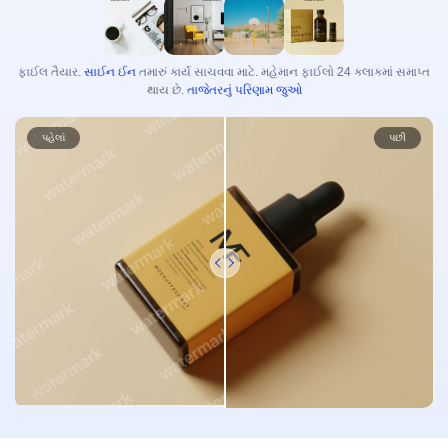
વિડિયો એન્હેન્સર
અમર્યાદિત
ફોટો ટૂલકિટ્સ
ફાઈલ તૈયાર.
સાઈન ઈન
તમારું કાર્ય સાચવવા માટે. મહેમાન ફાઈલો 24 કલાકમાં સમાપ્ત
થાય છે.
તાજેતરનું પરિણામ જુઓ
ફોટો બેકગ્રાઉન્ડ રીમુવર
પહેલાં
પછી
ફોટો વોટરમાર્ક રીમુવર
અમર્યાદિત
ફોટો એન્હેન્સર
અમર્યાદિત
સબટાઇટલ્સ અને ટ્રાન્સક્રિપ્શન
ઓટો સબટાઇટલ જનરેટર