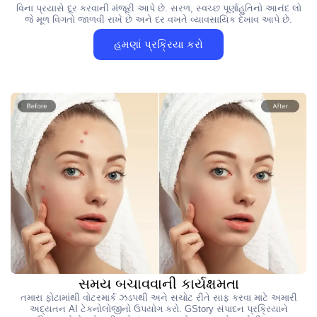
વિના પ્રયાસે દૂર કરવાની મંજૂરી આપે છે. સરળ, સ્વચ્છ પૂર્ણાહુતિનો આનંદ લો
જે મૂળ વિગતો જાળવી રાખે છે અને દર વખતે વ્યાવસાયિક દેખાવ આપે છે.
હમણાં પ્રક્રિયા કરો
સમય બચાવવાની કાર્યક્ષમતા
તમારા ફોટામાંથી વોટરમાર્ક ઝડપથી અને સચોટ રીતે સાફ કરવા માટે અમારી
અદ્યતન AI ટેકનોલોજીનો ઉપયોગ કરો. GStory સંપાદન પ્રક્રિયાને