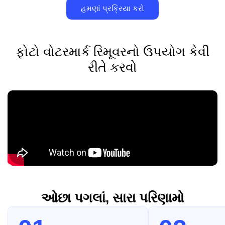
હમણાં પ્રક્રિયા કરો
ફોટો વોટરમાર્ક રિમૂવરનો ઉપયોગ કેવી
રીતે કરવો
ઓછા પગલાં, સારા પરિણામો