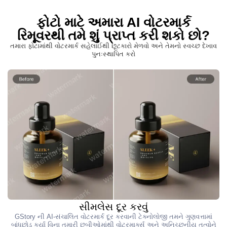
ફોટો માટે અમારા AI વોટરમાર્ક
રિમૂવરથી તમે શું પ્રાપ્ત કરી શકો છો?
તમારા ફોટામાંથી વોટરમાર્ક સહેલાઈથી છૂટકારો મેળવો અને તેમનો સ્વચ્છ દેખાવ
પુનઃસ્થાપિત કરો
સીમલેસ દૂર કરવું
GStory ની AI-સંચાલિત વોટરમાર્ક દૂર કરવાની ટેક્નોલોજી તમને ગુણવત્તામાં
બાંધછોડ કર્યા વિના તમારી છબીઓમાંથી વોટરમાર્ક્સ અને અનિચ્છનીય તત્વોને