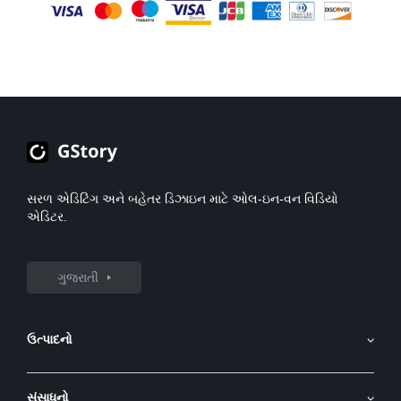
સોફ્ટવેર જે વોટરમાર્ક દૂર કરવાને સપોર્ટ કરે છે, તેનો વિચાર કરી શકો છો.
GStory ના ભાવિ અપડેટ્સ માટે જોડાયેલા રહો!
સરળ એડિટિંગ અને બહેતર ડિઝાઇન માટે ઓલ-ઇન-વન વિડિયો
એડિટર.
ગુજરાતી
ઉત્પાદનો
AI ઇમેજ જનરેટર
સંસાધનો