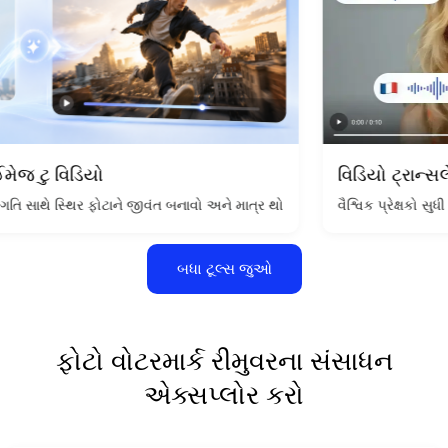
વિડિયો ટ્રાન્સલેટર
િયો
વૈશ્વિક પ્રેક્ષકો સુધી પહોંચવા
ન કૌશલ્યની જરૂર નથી, ફક્ત તમારી દ્રષ્ટિનું વર્ણન કરો.
િર ફોટાને જીવંત બનાવો અને માત્ર થોડા ક્લિક્સમાં કોઈપણ એક છબીને સિનેમેટિક
બધા ટૂલ્સ જુઓ
ફોટો વોટરમાર્ક રીમુવરના સંસાધન
એક્સપ્લોર કરો