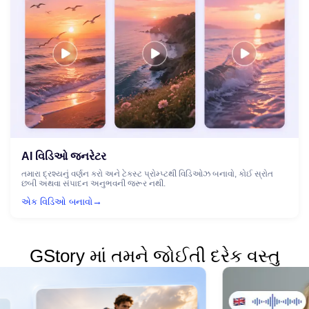
AI વિડિઓ જનરેટર
તમારા દ્રશ્યનું વર્ણન કરો અને ટેક્સ્ટ પ્રોમ્પ્ટથી વિડિઓઝ બનાવો, કોઈ સ્રોત
છબી અથવા સંપાદન અનુભવની જરૂર નથી.
→
એક વિડિઓ બનાવો
GStory માં તમને જોઈતી દરેક વસ્તુ