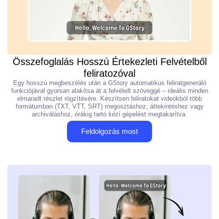
Összefoglalás Hosszú Értekezleti Felvételből
feliratozóval
Egy hosszú megbeszélés után a GStory automatikus feliratgeneráló
funkciójával gyorsan alakítsa át a felvételt szöveggé – ideális minden
elmaradt részlet rögzítésére. Készítsen feliratokat videókból több
formátumban (TXT, VTT, SRT) megosztáshoz, áttekintéshez vagy
archiváláshoz, órákig tartó kézi gépelést megtakarítva.
Feldolgozás most