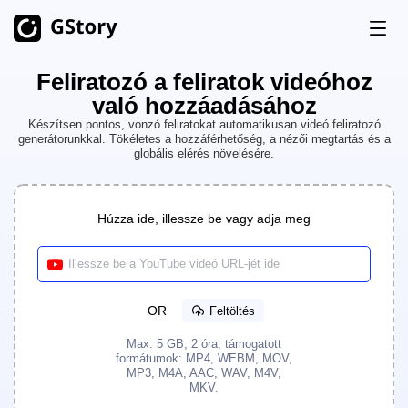
Feliratozó a feliratok videóhoz
Termék
való hozzáadásához
AI Generálás
Készítsen pontos, vonzó feliratokat automatikusan videó feliratozó
generátorunkkal. Tökéletes a hozzáférhetőség, a nézői megtartás és a
Árazás
globális elérés növelésére.
AI Képgenerátor
Korlátlan
AI képről videóra
Korlátlan
Ingyenes Kreditek
Húzza ide, illessze be vagy adja meg
AI videó generátor
Korlátlan
Videó Eszköztár
Előzmények
Videó Fordító
OR
Feltöltés
AI Klipkészítő
Max. 5 GB, 2 óra; támogatott
formátumok: MP4, WEBM, MOV,
Videó Háttér Eltávolító
MP3, M4A, AAC, WAV, M4V,
MKV.
Videó Vízjel Eltávolító
Korlátlan