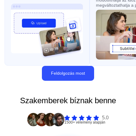
módosíthatja az időzí
megváltoztathatja a p
Feldolgozás most
Szakemberek bíznak benne
5.0
1500+ vélemény alapján