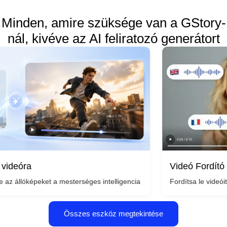
Minden, amire szüksége van a GStory-
nál, kivéve az AI feliratozó generátort
Videó Fordító
a
Fordítsa le videóit több k
a által generált videóvá alakíthat – nincs szükség kamera- vagy szerkes
óképeket a mesterséges intelligencia által vezérelt mozgással, és alakít
Összes eszköz megtekintése