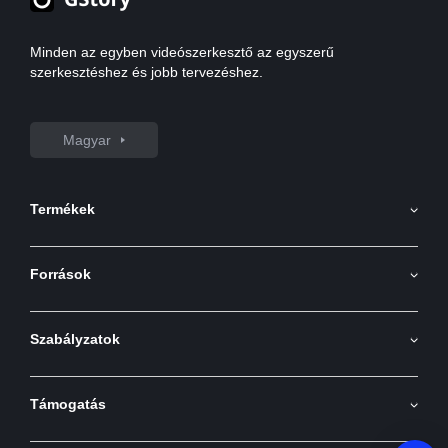
Minden az egyben videószerkesztő az egyszerű
szerkesztéshez és jobb tervezéshez.
Magyar
Termékek
AI Képgenerátor
Források
AI képről videóra
API
AI videó generátor
Szabályzatok
Blog
Videó Fordító
Általános Szerződési Feltételek
Videó Háttér Eltávolító
Támogatás
Adatvédelmi Szabályzat
Videó Vízjel Eltávolító
Rólunk
Visszatérítési Szabályzat