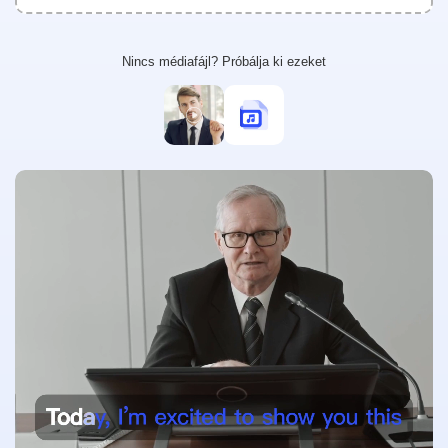
Videó Minőségjavító
Korlátlan
Nincs médiafájl? Próbálja ki ezeket
Fotó Eszköztár
Fotó Háttér Eltávolító
Fotó Vízjel Eltávolító
Korlátlan
Fotó Minőségjavító
Korlátlan
Feliratok & Átírás
Automatikus Felirat Generátor