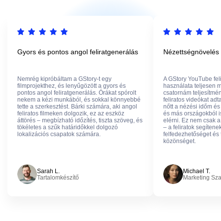
Gyors és pontos angol feliratgenerálás
Nézettségnövelés 
Nemrég kipróbáltam a GStory-t egy
A GStory YouTube fel
filmprojekthez, és lenyűgözött a gyors és
használata teljesen m
pontos angol feliratgenerálás. Órákat spórolt
csatornám teljesítmé
nekem a kézi munkából, és sokkal könnyebbé
feliratos videókat a
tette a szerkesztést. Bárki számára, aki angol
nőtt a nézési időm és
feliratos filmeken dolgozik, ez az eszköz
és más országokból i
áttörés – megbízható időzítés, tiszta szöveg, és
elérni. Ez nem csak a
tökéletes a szűk határidőkkel dolgozó
– a feliratok segítene
lokalizációs csapatok számára.
felfedezhetőséget és 
közönséget.
Sarah L.
Michael T.
Tartalomkészítő
Marketing Sz