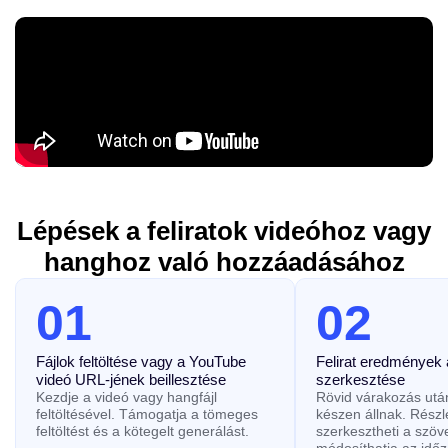
Lépések a feliratok videóhoz vagy
hanghoz való hozzáadásához
01
02
Fájlok feltöltése vagy a YouTube
Felirat eredmények 
videó URL-jének beillesztése
szerkesztése
Kezdje a videó vagy hangfájl
Rövid várakozás után
feltöltésével. Támogatja a tömeges
készen állnak. Rész
feltöltést és a kötegelt generálást.
szerkesztheti a szöv