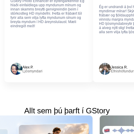
GStory Photo Enhancer er byltingarkennd! Ég
hlaði einfaldlega upp myndunum mínum og
Ég er undrandi á því h
innan skamms breytti gervigreindin þeim í
myndirnar mínar! Skýr
stórkostleg HD myndefni. Þetta er frábært tól
frábær og fjöldaupph
fyrir alla sem vilja lyfta myndunum sínum og
vinnslu margra mynda
breyta myndum í HD áreynslulaust. Mæli
HD ljósmyndabreytir 
eindregið með!
á alveg nýtt stig! Þett
alla sem vilja lyfta l
Alex P.
Jessica R.
Ljósmyndari
Efnishöfundur
Allt sem þú þarft í GStory