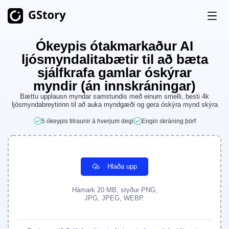
Ókeypis ótakmarkaður AI
Vara
ljósmyndalitabætir til að bæta
Gervigreindarmyndun (AI Generation)
sjálfkrafa gamlar óskýrar
Verðlagning
myndir (án innskráningar)
AI myndagjafi
Ótakmarkað
Bættu upplausn myndar samstundis með einum smelli, besti 4k
ljósmyndabreytirinn til að auka myndgæði og gera óskýra mynd skýra
AI mynd til myndbands
Ótakmarkað
Fríar inneignir
5 ókeypis tilraunir á hverjum degi
Engin skráning þörf
AI Video Generator
Ótakmarkað
Myndbandsverkfæri
Saga
Myndbandsþýðandi
Hlaða upp
AI myndbandsbútagerðarmaður (AI Clip Maker)
Hámark 20 MB, styður PNG,
JPG, JPEG, WEBP.
Bakgrunnur fjarlægður úr myndböndum
Vatnsmerki fjarlægt af myndböndum
Ótakmarkað