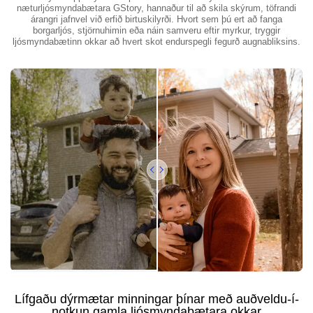
næturljósmyndabætara GStory, hannaður til að skila skýrum, töfrandi
árangri jafnvel við erfið birtuskilyrði. Hvort sem þú ert að fanga
borgarljós, stjörnuhimin eða náin samveru eftir myrkur, tryggir
ljósmyndabætinn okkar að hvert skot endurspegli fegurð augnabliksins.
Lífgaðu dýrmætar minningar þínar með auðveldu-í-
notkun gamla ljósmyndabætara okkar