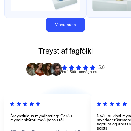
Vinna núna
Treyst af fagfólki
5.0
frá 1.500+ umsögnum
Áreynslulaus myndbæting: Gerðu
Náðu aukinni myn
myndir skýrari með þessu tóli!
myndagerðarmann
skjótum og áhrifam
skipti!