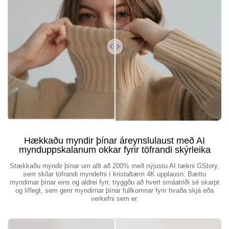
Hækkaðu myndir þínar áreynslulaust með AI
mynduppskalanum okkar fyrir töfrandi skýrleika
Stækkaðu myndir þínar um allt að 200% með nýjustu AI tækni GStory,
sem skilar töfrandi myndefni í kristaltærri 4K upplausn. Bættu
myndirnar þínar eins og aldrei fyrr, tryggðu að hvert smáatriði sé skarpt
og líflegt, sem gerir myndirnar þínar fullkomnar fyrir hvaða skjá eða
verkefni sem er.