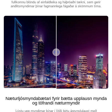
fullkomnu blöndu af einfaldleika og háþróaðri tækni, sem gerir
andlitsmyndirnar þínar fagmannlega fágaðar á skömmum tíma.
Næturljósmyndabætari fyrir bætta upplausn mynda
og töfrandi næturmyndir
Lýstu upp myndirnar þínar í lítilli birtu áreynslulaust með