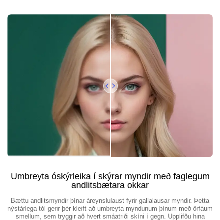
Umbreyta óskýrleika í skýrar myndir með faglegum
andlitsbætara okkar
Bættu andlitsmyndir þínar áreynslulaust fyrir gallalausar myndir. Þetta
nýstárlega tól gerir þér kleift að umbreyta myndunum þínum með örfáum
smellum, sem tryggir að hvert smáatriði skíni í gegn. Upplifðu hina