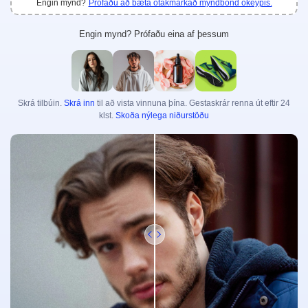
Engin mynd?
Prófaðu að bæta ótakmarkað myndbönd ókeypis.
Myndbandsbætandi
Ótakmarkað
Engin mynd? Prófaðu eina af þessum
Ljósmyndaverkfæri
Bakgrunnur fjarlægður úr myndum
Vatnsmerki fjarlægt af myndum
Ótakmarkað
Skrá tilbúin.
Skrá inn
til að vista vinnuna þína. Gestaskrár renna út eftir 24
klst.
Skoða nýlega niðurstöðu
Myndabætandi
Ótakmarkað
Textar og afritun
Sjálfvirkur texta-gjafi