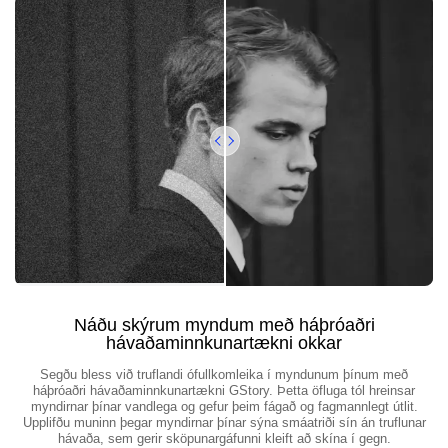
Náðu skýrum myndum með háþróaðri
hávaðaminnkunartækni okkar
Segðu bless við truflandi ófullkomleika í myndunum þínum með
háþróaðri hávaðaminnkunartækni GStory. Þetta öfluga tól hreinsar
myndirnar þínar vandlega og gefur þeim fágað og fagmannlegt útlit.
Upplifðu muninn þegar myndirnar þínar sýna smáatriði sín án truflunar
hávaða, sem gerir sköpunargáfunni kleift að skína í gegn.