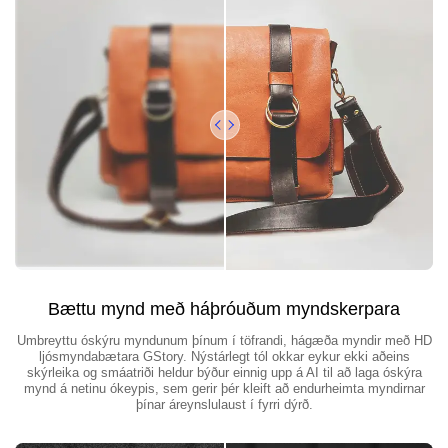
Bættu mynd með háþróuðum myndskerpara
Umbreyttu óskýru myndunum þínum í töfrandi, hágæða myndir með HD
ljósmyndabætara GStory. Nýstárlegt tól okkar eykur ekki aðeins
skýrleika og smáatriði heldur býður einnig upp á AI til að laga óskýra
mynd á netinu ókeypis, sem gerir þér kleift að endurheimta myndirnar
þínar áreynslulaust í fyrri dýrð.