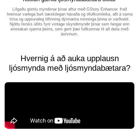
Lífgaðu gömlu myndirnar þínar aftur með GStory Enhancer. Það
hreinsar varlega burt óæskilegan hávaða og ófullkomleika, allt á sama
tíma og upprunaleg tilfinning dýrmætra minninga þinna er varðveitt.
Njóttu fersks útlits fyrir vintage skyndimyndir þínar sem fangar enn
einstakan sjarma þeirra, sem gerir þær fullkomnar til að deila með
ástvinum.
Hvernig á að auka upplausn
ljósmynda með ljósmyndabætara?