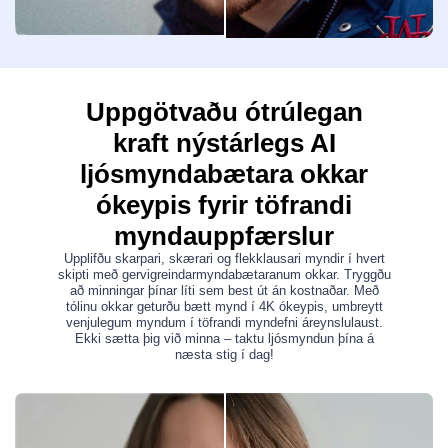
Uppgötvaðu ótrúlegan
kraft nýstárlegs AI
ljósmyndabætara okkar
ókeypis fyrir töfrandi
myndauppfærslur
Upplifðu skarpari, skærari og flekklausari myndir í hvert
skipti með gervigreindarmyndabætaranum okkar. Tryggðu
að minningar þínar líti sem best út án kostnaðar. Með
tólinu okkar geturðu bætt mynd í 4K ókeypis, umbreytt
venjulegum myndum í töfrandi myndefni áreynslulaust.
Ekki sætta þig við minna – taktu ljósmyndun þína á
næsta stig í dag!