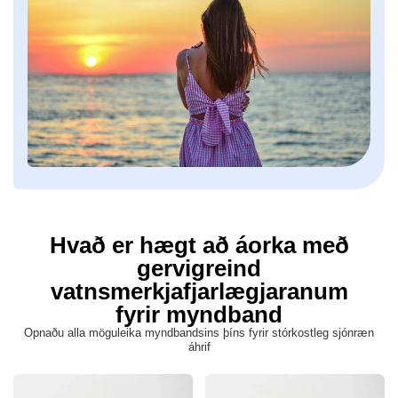
Hvað er hægt að áorka með
gervigreind
vatnsmerkjafjarlægjaranum
fyrir myndband
Opnaðu alla möguleika myndbandsins þíns fyrir stórkostleg sjónræn
áhrif