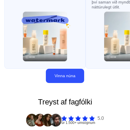
því saman við myndb
náttúrulegt útlit.
Vinna núna
Treyst af fagfólki
5.0
úr 1.500+ umsögnum