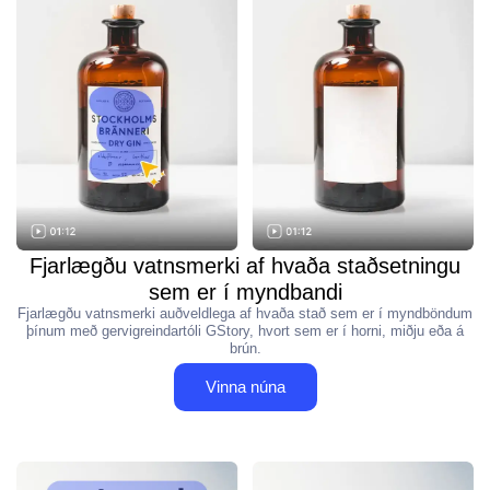
Fjarlægðu vatnsmerki af hvaða staðsetningu
sem er í myndbandi
Fjarlægðu vatnsmerki auðveldlega af hvaða stað sem er í myndböndum
þínum með gervigreindartóli GStory, hvort sem er í horni, miðju eða á
brún.
Vinna núna