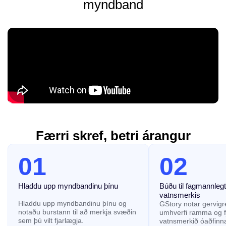
myndband
Færri skref, betri árangur
01
02
Hladdu upp myndbandinu þínu
Búðu til fagmannleg
vatnsmerkis
Hladdu upp myndbandinu þínu og
GStory notar gervigre
notaðu burstann til að merkja svæðin
umhverfi ramma og f
sem þú vilt fjarlægja.
vatnsmerkið óaðfinn