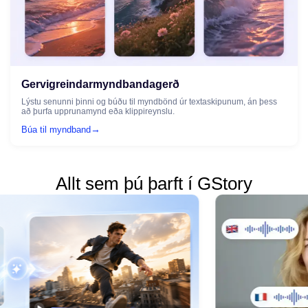
Gervigreindarmyndbandagerð
Lýstu senunni þinni og búðu til myndbönd úr textaskipunum, án þess
að þurfa upprunamynd eða klippireynslu.
→
Búa til myndband
Allt sem þú þarft í GStory