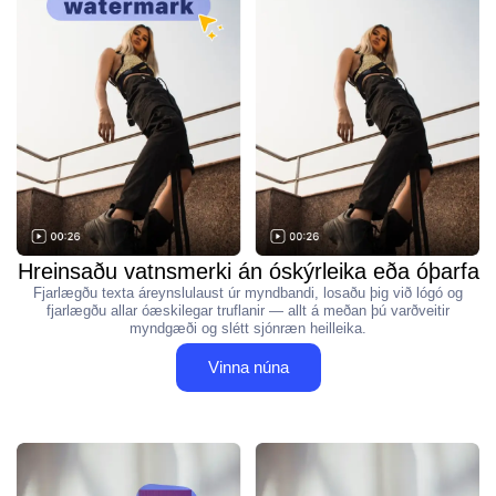
Hreinsaðu vatnsmerki án óskýrleika eða óþarfa
Fjarlægðu texta áreynslulaust úr myndbandi, losaðu þig við lógó og
fjarlægðu allar óæskilegar truflanir — allt á meðan þú varðveitir
myndgæði og slétt sjónræn heilleika.
Vinna núna