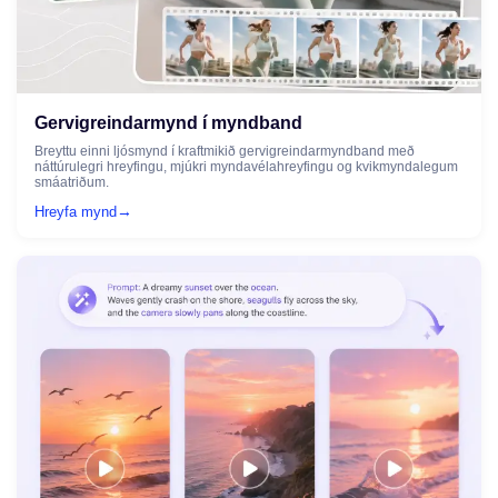
Gervigreindarmynd í myndband
Breyttu einni ljósmynd í kraftmikið gervigreindarmyndband með
náttúrulegri hreyfingu, mjúkri myndavélahreyfingu og kvikmyndalegum
smáatriðum.
→
Hreyfa mynd