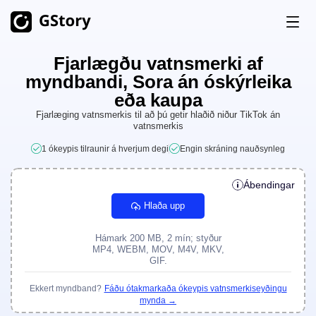
Fjarlægðu vatnsmerki af
Vara
myndbandi, Sora án óskýrleika
Gervigreindarmyndun (AI Generation)
eða kaupa
Verðlagning
Fjarlæging vatnsmerkis til að þú getir hlaðið niður TikTok án
AI myndagjafi
Ótakmarkað
vatnsmerkis
AI mynd til myndbands
Ótakmarkað
1 ókeypis tilraunir á hverjum degi
Engin skráning nauðsynleg
Fríar inneignir
AI Video Generator
Ótakmarkað
Ábendingar
Myndbandsverkfæri
Saga
Hlaða upp
Myndbandsþýðandi
Hámark 200 MB, 2 mín; styður
MP4, WEBM, MOV, M4V, MKV,
AI myndbandsbútagerðarmaður (AI Clip Maker)
GIF.
Bakgrunnur fjarlægður úr myndböndum
Ekkert myndband?
Fáðu ótakmarkaða ókeypis vatnsmerkiseyðingu
mynda →
Vatnsmerki fjarlægt af myndböndum
Ótakmarkað