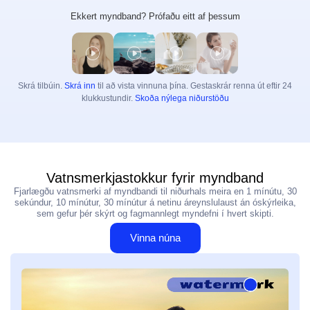
Ekkert myndband? Prófaðu eitt af þessum
Myndbandsbætandi
Ótakmarkað
Ljósmyndaverkfæri
Bakgrunnur fjarlægður úr myndum
Skrá tilbúin.
Skrá inn
til að vista vinnuna þína. Gestaskrár renna út eftir 24
klukkustundir.
Skoða nýlega niðurstöðu
Vatnsmerki fjarlægt af myndum
Ótakmarkað
Myndabætandi
Ótakmarkað
Textar og afritun
Vatnsmerkjastokkur fyrir myndband
Sjálfvirkur texta-gjafi
Fjarlægðu vatnsmerki af myndbandi til niðurhals meira en 1 mínútu, 30
sekúndur, 10 mínútur, 30 mínútur á netinu áreynslulaust án óskýrleika,
sem gefur þér skýrt og fagmannlegt myndefni í hvert skipti.
Vinna núna