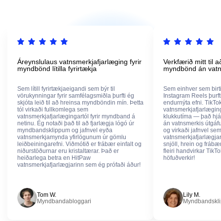
Áreynslulaus vatnsmerkjafjarlæging fyrir
Verkfærið mitt til a
myndbönd lítilla fyrirtækja
myndbönd án vatn
Sem lítill fyrirtækjaeigandi sem býr til
Sem einhver sem birt
vörukynningar fyrir samfélagsmiðla þurfti ég
Instagram Reels þurfti 
skjóta leið til að hreinsa myndböndin mín. Þetta
endurnýta efni. TikTo
tól virkaði fullkomlega sem
vatnsmerkjafjarlægin
vatnsmerkjafjarlægingartól fyrir myndband á
klukkutíma — það hjá
netinu. Ég notaði það til að fjarlægja lógó úr
án vatnsmerkis útgá
myndbandsklippum og jafnvel eyða
og virkaði jafnvel se
vatnsmerkjamynda yfirlögunum úr gömlu
vatnsmerkjafjarlægjar
leiðbeiningarefni. Viðmótið er frábær einfalt og
snjöll, hrein og frábæ
niðurstöðurnar eru kristaltærar. Það er
fleiri handvirkar TikT
heiðarlega betra en HitPaw
höfuðverkir!
vatnsmerkjafjarlægjarinn sem ég prófaði áður!
Tom W.
Lily M.
Myndbandabloggari
Myndbandskli