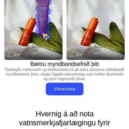
Bættu myndbandsefnið þitt
Fjarlægðu vatnsmerki og ófullkomleika til að auka sjónræna aðdráttarafl
myndbandsins þíns, skapa fágaða samsetningu sem heillar áhorfendur
og sýnir hugmyndir þínar.
Vinna núna
Hvernig á að nota
vatnsmerkjafjarlægingu fyrir