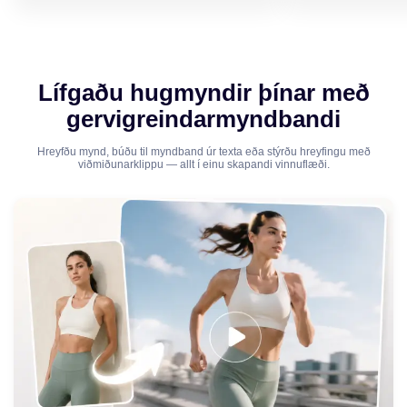
Lífgaðu hugmyndir þínar með
gervigreindarmyndbandi
Hreyfðu mynd, búðu til myndband úr texta eða stýrðu hreyfingu með
viðmiðunarklippu — allt í einu skapandi vinnuflæði.