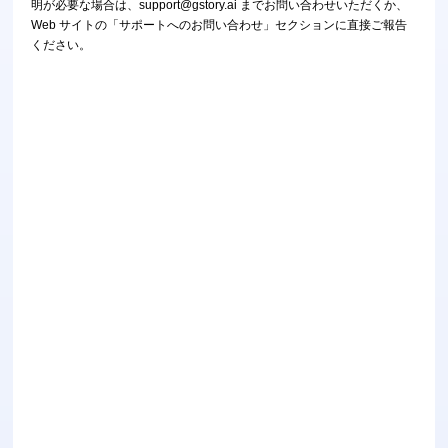
明が必要な場合は、support@gstory.ai までお問い合わせいただくか、
Web サイトの「サポートへのお問い合わせ」セクションに直接ご報告
ビデオエンハンサー
無制限
ください。
写真ツールキット
写真の背景除去
写真の透かし除去
無制限
写真エンハンサー
無制限
字幕と文字起こし
自動字幕ジェネレータ