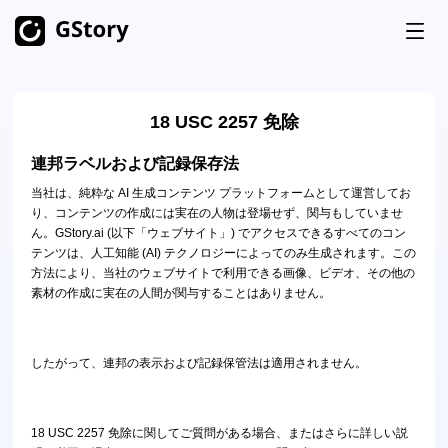
製品
18 USC 2257 免除
AI生成
価格
連邦ラベルおよび記録保存法
AI画像ジェネレーター
無制限
当社は、純粋な AI 生成コンテンツ プラットフォームとして運営してお
AI 画像からビデオへ
無制限
り、コンテンツの作成には実在の人物は登場せず、関与もしていませ
無料クレジット
ん。GStory.ai (以下「ウェブサイト」) でアクセスできるすべてのコン
AIビデオジェネレーター
無制限
テンツは、人工知能 (AI) テクノロジーによってのみ生成されます。この
方法により、当社のウェブサイトで利用できる画像、ビデオ、その他の
ビデオツールキット
歴史
素材の作成に実在の人間が関与することはありません。
ビデオ翻訳
AIクリップメーカー
したがって、連邦の表示および記録保管法は適用されません。
ビデオ背景除去
18 USC 2257 免除に関してご質問がある場合、またはさらに詳しい説
ビデオ透かし除去
無制限