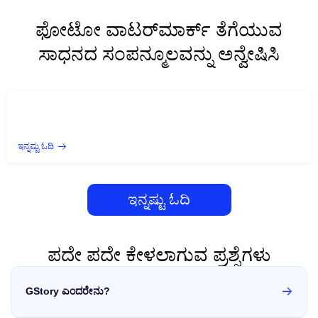
ಫೋಟೋ ವಾಟರ್‌ಮಾರ್ಕ್ ತೆಗೆಯುವ
ಸಾಧನದ ಸಂಪನ್ಮೂಲವನ್ನು ಅನ್ವೇಷಿಸಿ
ಇನ್ನಷ್ಟು ಓದಿ
ಇನ್ನಷ್ಟು ಓದಿ
ಪದೇ ಪದೇ ಕೇಳಲಾಗುವ ಪ್ರಶ್ನೆಗಳು
GStory ಎಂದರೇನು?
GStory ಒಂದು ಬುದ್ಧಿವಂತ ಎಂಜಿನ್‌ನಿಂದ ನಡೆಸಲ್ಪಡುವ ಒಂದು-ಹಂತದ
ಫೋಟೋ/ವೀಡಿಯೊ ಪ್ರಕ್ರಿಯೆಗೊಳಿಸುವ ವೇದಿಕೆಯಾಗಿದೆ. ಇದು ಫೋಟೋ