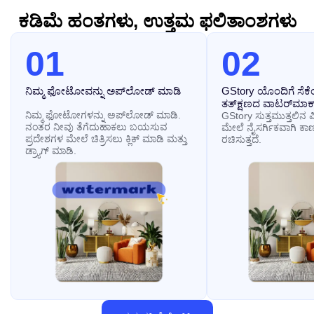
ಕಡಿಮೆ ಹಂತಗಳು, ಉತ್ತಮ ಫಲಿತಾಂಶಗಳು
01
02
ನಿಮ್ಮ ಫೋಟೋವನ್ನು ಅಪ್‌ಲೋಡ್ ಮಾಡಿ
GStory ಯೊಂದಿಗೆ ಸೆಕೆಂ
ತತ್‌ಕ್ಷಣದ ವಾಟರ್‌ಮಾರ್
ನಿಮ್ಮ ಫೋಟೋಗಳನ್ನು ಅಪ್‌ಲೋಡ್ ಮಾಡಿ.
GStory ಸುತ್ತಮುತ್ತಲಿನ ಪ
ನಂತರ ನೀವು ತೆಗೆದುಹಾಕಲು ಬಯಸುವ
ಮೇಲೆ ನೈಸರ್ಗಿಕವಾಗಿ ಕಾ
ಪ್ರದೇಶಗಳ ಮೇಲೆ ಚಿತ್ರಿಸಲು ಕ್ಲಿಕ್ ಮಾಡಿ ಮತ್ತು
ರಚಿಸುತ್ತದೆ.
ಡ್ರ್ಯಾಗ್ ಮಾಡಿ.