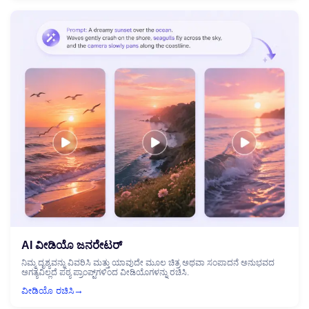
AI ವೀಡಿಯೊ ಜನರೇಟರ್
ನಿಮ್ಮ ದೃಶ್ಯವನ್ನು ವಿವರಿಸಿ ಮತ್ತು ಯಾವುದೇ ಮೂಲ ಚಿತ್ರ ಅಥವಾ ಸಂಪಾದನೆ ಅನುಭವದ
ಅಗತ್ಯವಿಲ್ಲದೆ ಪಠ್ಯ ಪ್ರಾಂಪ್ಟ್‌ಗಳಿಂದ ವೀಡಿಯೊಗಳನ್ನು ರಚಿಸಿ.
→
ವೀಡಿಯೊ ರಚಿಸಿ