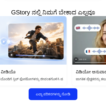
GStory ನಲ್ಲಿ ನಿಮಗೆ ಬೇಕಾದ ಎಲ್ಲವೂ
ವಿಡಿಯೋ ಅನುವಾದಕ
ಜಾಗತಿಕ ಪ್ರೇಕ್ಷಕರನ್ನು ತಲುಪಲು ನಿಮ್ಮ 
ಕ್ಯಾಮರಾ ಅಥವಾ ಎಡಿಟಿಂಗ್ ಕೌಶಲ್ಯಗಳ ಅಗತ್ಯವಿಲ್ಲ, ನಿಮ್ಮ ದೃಷ್ಟಿಯನ್ನು ವಿವರಿಸಿ.
 ಫೋಟೋಗಳನ್ನು ಜೀವಂತಗೊಳಿಸಿ ಮತ್ತು ಕೆಲವೇ ಕ್ಲಿಕ್‌ಗಳಲ್ಲಿ ಯಾವುದೇ ಚಿತ್ರವನ್ನು ಸಿನಿಮೀ
ಎಲ್ಲಾ ಪರಿಕರಗಳನ್ನು ನೋಡಿ