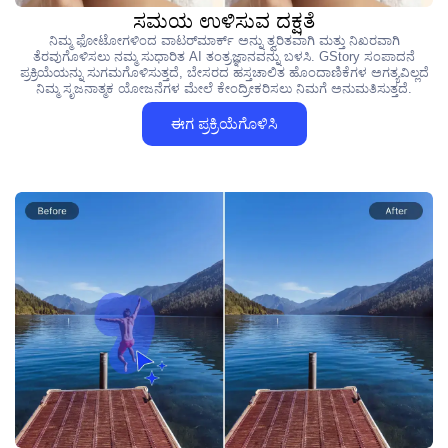
ಸಮಯ ಉಳಿಸುವ ದಕ್ಷತೆ
ನಿಮ್ಮ ಫೋಟೋಗಳಿಂದ ವಾಟರ್‌ಮಾರ್ಕ್ ಅನ್ನು ತ್ವರಿತವಾಗಿ ಮತ್ತು ನಿಖರವಾಗಿ
ತೆರವುಗೊಳಿಸಲು ನಮ್ಮ ಸುಧಾರಿತ AI ತಂತ್ರಜ್ಞಾನವನ್ನು ಬಳಸಿ. GStory ಸಂಪಾದನೆ
ಪ್ರಕ್ರಿಯೆಯನ್ನು ಸುಗಮಗೊಳಿಸುತ್ತದೆ, ಬೇಸರದ ಹಸ್ತಚಾಲಿತ ಹೊಂದಾಣಿಕೆಗಳ ಅಗತ್ಯವಿಲ್ಲದೆ
ನಿಮ್ಮ ಸೃಜನಾತ್ಮಕ ಯೋಜನೆಗಳ ಮೇಲೆ ಕೇಂದ್ರೀಕರಿಸಲು ನಿಮಗೆ ಅನುಮತಿಸುತ್ತದೆ.
ಈಗ ಪ್ರಕ್ರಿಯೆಗೊಳಿಸಿ