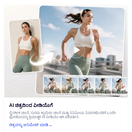
AI ಚಿತ್ರದಿಂದ ವೀಡಿಯೊಗೆ
ನೈಸರ್ಗಿಕ ಚಲನೆ, ಸುಗಮ ಕ್ಯಾಮೆರಾ ಚಲನೆ ಮತ್ತು ಸಿನಿಮೀಯ ವಿವರಗಳೊಂದಿಗೆ ಒಂದೇ
ಫೋಟೋವನ್ನು ಕ್ರಿಯಾತ್ಮಕ AI ವೀಡಿಯೊ ಆಗಿ ಪರಿವರ್ತಿಸಿ.
→
ಚಿತ್ರವನ್ನು ಅನಿಮೇಟ್ ಮಾಡಿ