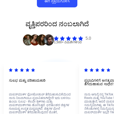
ಈಗ ಪ್ರಕ್ರಿಯೆಗೊಳಿಸಿ
ವೃತ್ತಿಪರರಿಂದ ನಂಬಲಾಗಿದೆ
5.0
1,500+ ವಿಮರ್ಶೆಗಳಿಂದ
ಸುಲಭ ಮತ್ತು ಪರಿಣಾಮಕಾರಿ
ಪ್ರಭಾವಿಗಳಿಗೆ ಅಗತ್ಯವ
ತೆಗೆದುಹಾಕುವ ಸಾಧನ!
ವಾಟರ್‌ಮಾರ್ಕ್ ಫೋಟೋಶಾಪ್ ತೆಗೆದುಹಾಕುವಿಕೆಯಿಂದ
ನಾನು ಆಗಾಗ್ಗೆ ನನ್ನ TikT
ನಾನು ನಿಜವಾಗಿಯೂ ಪ್ರಭಾವಿತನಾಗಿದ್ದೇನೆ! ಇದು ಬಳಸಲು
Reels ಮತ್ತು YouTube 
ತುಂಬಾ ಸುಲಭ - ಕೆಲವೇ ಕ್ಲಿಕ್‌ಗಳು ಮತ್ತು
ಮಾಡುತ್ತೇನೆ, ಆದರೆ ವಾಟರ
ವಾಟರ್‌ಮಾರ್ಕ್‌ಗಳು ಹೋಗುತ್ತವೆ. ಫಲಿತಾಂಶದ ಚಿತ್ರಗಳ
ಸಮಸ್ಯೆಯಾಗಿತ್ತು. ಈ Tik
ಗುಣಮಟ್ಟ ಉನ್ನತ ಮಟ್ಟದ್ದಾಗಿದೆ. ಚಿತ್ರಗಳ ಮೇಲೆ
ಸೆಕೆಂಡುಗಳಲ್ಲಿ ಸಮಸ್ಯೆಯನ್
ವಾಟರ್‌ಮಾರ್ಕ್ ತೆಗೆದುಹಾಕುವುದರ ಜೊತೆಗೆ,
ವಾಟರ್‌ಮಾರ್ಕ್ ಇಲ್ಲದೆ T