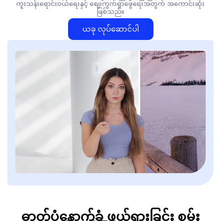
ကူးသန်းရောင်းဝယ်ရေးနှင့် စျေးကွက်ရှာဖွေရေးအတွက် အကောင်းဆုံး
ဖြစ်သည်။
ယခု လုပ်ဆောင်ပါ
ဓာတ်ပုံနောက်ခံ ဖယ်ရှားခြင်း စွမ်း