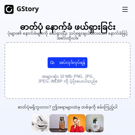
ဓာတ်ပုံ နောက်ခံ ဖယ်ရှားခြင်း
ထုတ်ကုန်
ပုံများ၏ နောက်ခံများကို ဖယ်ရှားပြီး သင်ရွေးချယ်ထားသော နောက်ခံဖြင့်
အစားထိုးပါ။
AI ဖန်တီးမှု (Generation)
ဈေးနှုန်း
AI ပုံထုတ်လုပ်သူ (Image Generator)
အကန့်အသတ်မရှိ
အပ်လုဒ်လုပ်ရန်
AI ရုပ်ပုံမှ ဗီဒီယို
အကန့်အသတ်မရှိ
အခမဲ့ ခရက်ဒစ်များ
AI ဗီဒီယိုမီးစက်
အကန့်အသတ်မရှိ
အများဆုံး 10 MB၊ PNG, JPG,
JPEG, WEBP ကို ပံ့ပိုးပေးပါသည်။
ဗီဒီယိုသုံးကိရိယာများ
မှတ်တမ်း
ဗီဒီယို ဘာသာပြန်သူ
ဓာတ်ပုံမရှိဘူးလား? ဤအရာများထဲမှ တစ်ခုကို စမ်းကြည့်ပါ
AI ဗီဒီယိုအတိုအစ ဖန်တီးသူ (Clip Maker)
ဗီဒီယိုနောက်ခံ ဖျက်ထုတ်သူ
ဗီဒီယိုရေစာ ဖျက်ထုတ်သူ
အကန့်အသတ်မရှိ