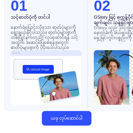
01
02
သင့်ဓာတ်ပုံကို တင်ပါ
GStory ဖြင့် စက္ကန့်ပိ
ချက်ချင်း သန့်ရှင်းစွ
နောက်ခံပြောင်းလိုသော ဓာတ်ပုံများကို
GStory သည် သင့်အတွ
ရွေးချယ်နိုင်ပါသည်။ ဓာတ်ပုံများစွာကို
နောက်ခံကို ဖယ်ရှားပြီ
တစ်ပြိုင်နက်တည်း လုပ်ဆောင်ရန် သင့်
ရှေ့မြင်ကွင်းပစ္စည်းက
အတွက် အဆင်ပြေစေရန်အတွက်
ဓာတ်ပုံများစွာကို ပံ့ပိုးပေးပါသည်။
ယခု လုပ်ဆောင်ပါ