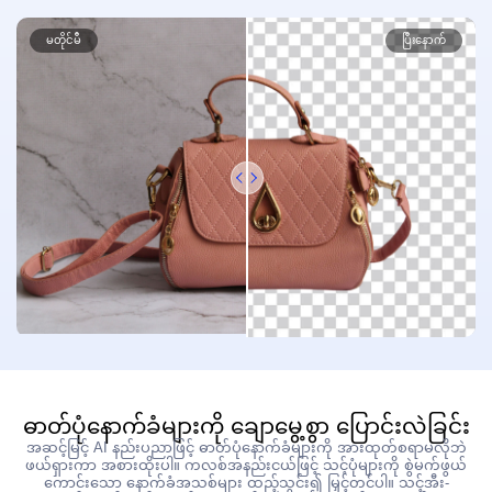
ဗီဒီယို အဆင့်မြှင့်တင်သူ
အကန့်အသတ်မရှိ
မတိုင်မီ
ပြီးနောက်
ဓာတ်ပုံသုံးကိရိယာများ (Toolkits)
ဓာတ်ပုံနောက်ခံ ဖျက်ထုတ်သူ
ဓာတ်ပုံရေစာ (Watermark) ဖျက်ထုတ်သူ
အကန့်အသတ်မရှိ
ဓာတ်ပုံ အဆင့်မြှင့်တင်သူ (Enhancer)
အကန့်အသတ်မရှိ
စာတန်းထိုးများနှင့် စာသားကူးယူခြင်း (Transcription)
အလိုအလျောက် စာတန်းထိုး ဖန်တီးသူ
ဓာတ်ပုံနောက်ခံများကို ချောမွေ့စွာ ပြောင်းလဲခြင်း
အဆင့်မြင့် AI နည်းပညာဖြင့် ဓာတ်ပုံနောက်ခံများကို အားထုတ်စရာမလိုဘဲ
ဖယ်ရှားကာ အစားထိုးပါ။ ကလစ်အနည်းငယ်ဖြင့် သင့်ပုံများကို စွဲမက်ဖွယ်
ကောင်းသော နောက်ခံအသစ်များ ထည့်သွင်း၍ မြှင့်တင်ပါ။ သင့်အီး-