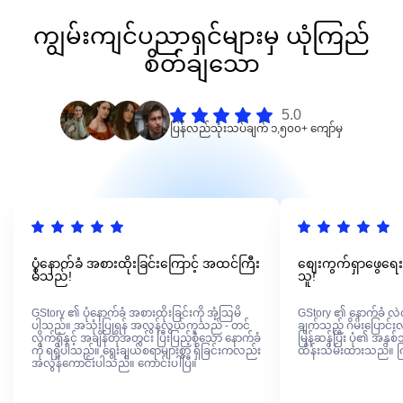
ကျွမ်းကျင်ပညာရှင်များမှ ယုံကြည်
စိတ်ချသော
5.0
ပြန်လည်သုံးသပ်ချက် ၁,၅၀၀+ ကျော်မှ
ပုံနောက်ခံ အစားထိုးခြင်းကြောင့် အထင်ကြီး
စျေးကွက်ရှာဖွေရေး
မိသည်!
သူ!
GStory ၏ ပုံနောက်ခံ အစားထိုးခြင်းကို အံ့သြမိ
GStory ၏ နောက်ခံ လဲလ
ပါသည်။ အသုံးပြုရန် အလွန်လွယ်ကူသည် - တင်
ချက်သည် ဂိမ်းပြောင်းလဲ
လိုက်ရုံနှင့် အချိန်တိုအတွင်း ပြီးပြည့်စုံသော နောက်ခံ
မြန်ဆန်ပြီး ပုံ၏ အနှစ
ကို ရရှိပါသည်။ ရွေးချယ်စရာများစွာ ရှိခြင်းကလည်း
ထိန်းသိမ်းထားသည်။ 
အလွန်ကောင်းပါသည်။ ကောင်းပါပြီ။