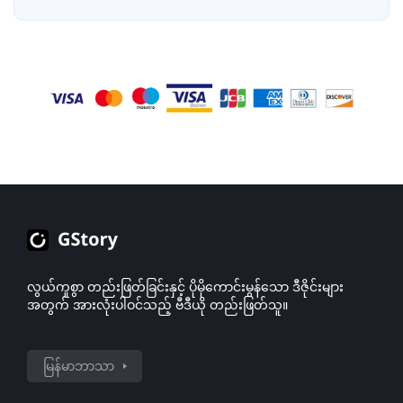
နိုင်စွမ်းကို မြှင့်တင်ရန် ကူညီပေးပါသည်။
ဟုတ်ပါတယ်! သင့်ကွန်ပျူတာပေါ်ရှိ အရည်အသွေးတူညီသော ရလဒ်
များကို ရရှိရန် သင့်ဖုန်း သို့မဟုတ် တက်ဘလက်ကို အသုံးပြု၍
ကျွန်ုပ်တို့၏ GStory ဝဘ်ဆိုဒ်ကို ဖွင့်နိုင်ပါသည်။
လွယ်ကူစွာ တည်းဖြတ်ခြင်းနှင့် ပိုမိုကောင်းမွန်သော ဒီဇိုင်းများ
အတွက် အားလုံးပါဝင်သည့် ဗီဒီယို တည်းဖြတ်သူ။
မြန်မာဘာသာ