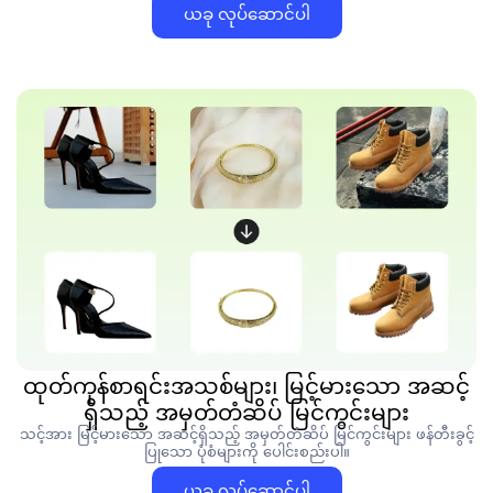
ယခု လုပ်ဆောင်ပါ
ထုတ်ကုန်စာရင်းအသစ်များ၊ မြင့်မားသော အဆင့်
ရှိသည့် အမှတ်တံဆိပ် မြင်ကွင်းများ
သင့်အား မြင့်မားသော အဆင့်ရှိသည့် အမှတ်တံဆိပ် မြင်ကွင်းများ ဖန်တီးခွင့်
ပြုသော ပုံစံများကို ပေါင်းစည်းပါ။
ယခု လုပ်ဆောင်ပါ