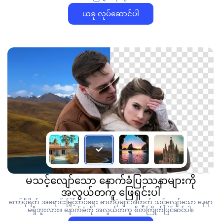
ယခု လုပ်ဆောင်ပါ
မသင့်လျော်သော နောက်ခံပြဿနာများကို
အလွယ်တကူ ဖြေရှင်းပါ
ကော်ပိုရိတ် အရောင်းမြှင့်တင်ရေး ဓာတ်ပုံများအတွက် သင့်လျော်သော နေရာ
မရှိဘူးလား။ နောက်ခံကို အလွယ်တကူ စိတ်ကြိုက်ပြင်ဆင်ပါ။