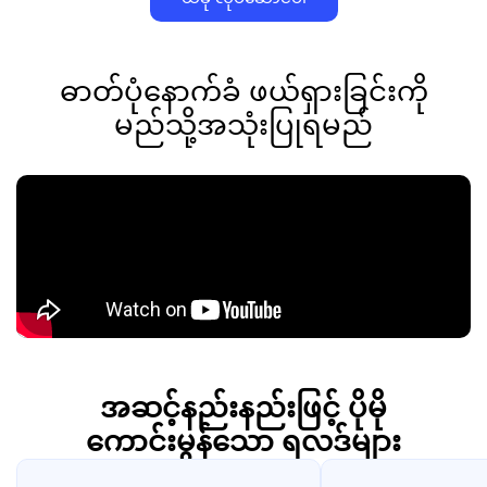
ဓာတ်ပုံနောက်ခံ ဖယ်ရှားခြင်းကို
မည်သို့အသုံးပြုရမည်
အဆင့်နည်းနည်းဖြင့် ပိုမို
ကောင်းမွန်သော ရလဒ်များ