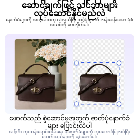
ဆောင်ချက်ဖြင့် သင်ဘာများ
လုပ်ဆောင်နိုင်မည်လဲ
နောက်ခံများကို အလွယ်တကူ လဲလှယ်ပြီး သင့်ပုံများကို လန်းဆန်းသော ပုံစံ
အသစ်ကို ပေးလိုက်ပါ။
ဖောက်သည် စွဲဆောင်မှုအတွက် ဓာတ်ပုံနောက်ခံ
များ ပြောင်းလဲပါ
သင့်အီး-ကူးသန်းရောင်းဝယ်ရေး ပုံနောက်ခံများကို လှပအောင်ပြုလုပ်ပြီး
ဖောက်သည်များကို ဆွဲဆောင်ပါ။