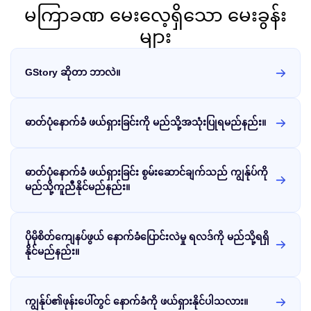
မကြာခဏ မေးလေ့ရှိသော မေးခွန်း
များ
GStory ဆိုတာ ဘာလဲ။
GStory သည် ဉာဏ်ရည်တု အင်ဂျင်အခြေပြု တစ်ဆင့်တည်း ဓာတ်ပုံ/
ဗီဒီယို ပြုပြင်ရေး ဝဘ်ဆိုဒ်တစ်ခုဖြစ်သည်။ ၎င်းသည် သင့်စီးပွားရေး
ဓာတ်ပုံများနှင့် ဗီဒီယိုများအတွက် လျင်မြန်သော ပြုပြင်ရေး စွမ်းအား
ဓာတ်ပုံနောက်ခံ ဖယ်ရှားခြင်းကို မည်သို့အသုံးပြုရမည်နည်း။
ကို ပံ့ပိုးပေးရန် ရည်ရွယ်သည်။
ပထမဆုံး၊ သင်၏ဓာတ်ပုံများကို ထည့်သွင်းပါ။ ထို့နောက် GStory
သည် သင့်အတွက် မူရင်းနောက်ခံကို ဖယ်ရှားပြီး သန့်ရှင်းသော ရှေ့
မြင်ကွင်းပစ္စည်းကို ရရှိစေပါသည်။ သန့်ရှင်းသော ရှေ့မြင်ကွင်းကို ရရှိ
ဓာတ်ပုံနောက်ခံ ဖယ်ရှားခြင်း စွမ်းဆောင်ချက်သည် ကျွန်ုပ်ကို
ပြီးနောက်၊ ရုပ်ပုံကို ပုံစံအသစ်ကို ပေးရန်အတွက် သင်လိုအပ်သော
နောက်ခံကို ရွေးချယ်နိုင်ပါသည်။
မည်သို့ကူညီနိုင်မည်နည်း။
ဓာတ်ပုံ ပြုပြင်ရေး နောက်ခံ စွမ်းဆောင်ချက်သည် သင့်အတွက်
အရေးကြီးသော အားသာချက်များစွာ ရှိသည်။ ၎င်းသည် သင့်အီး-
ကူးသန်းရောင်းဝယ်ရေး ပုံများ၏ နောက်ခံများကို ဆွဲဆောင်မှုရှိစေရန်
ပိုမိုစိတ်ကျေနပ်ဖွယ် နောက်ခံပြောင်းလဲမှု ရလဒ်ကို မည်သို့ရရှိ
စေ့စပ်သေချာစွာ ဖန်တီးနိုင်ပြီး သင့်ဖောက်သည်များ၏ မျက်စိကို ထိ
ရောက်စွာ ဖမ်းစားနိုင်သည်။ ထို့အပြင်၊ ဤစွမ်းဆောင်ချက်သည် သင့်
နိုင်မည်နည်း။
အတွက် ပေါင်းစည်းပြီး မြင့်မားသော အဆင့်ရှိသည့် အမှတ်တံဆိပ်
သဘာဝ မြင်ကွင်းများ၊ အနှစ်ချုပ် ပုံစံများ သို့မဟုတ် အရောင်စုံများ
မြင်ကွင်းအကျိုးသက်ရောက်မှုကို ဖန်တီးရာတွင် အရေးကြီးသော
ကဲ့သို့သော အမျိုးမျိုးသော နောက်ခံများကို စမ်းသပ်ကြည့်နိုင်
အခန်းကဏ္ဍမှ ပါဝင်ပြီး ကျွမ်းကျင်ပြီး သန့်စင်သော အမှတ်တံဆိပ်ပုံ
ပါသည်။
ရိပ်ကို ပုံဖော်ရန်နှင့် သင့်အမှတ်တံဆိပ်၏ သြဇာလွှမ်းမိုးမှုနှင့် ယှဉ်ပြိုင်
ကျွန်ုပ်၏ဖုန်းပေါ်တွင် နောက်ခံကို ဖယ်ရှားနိုင်ပါသလား။