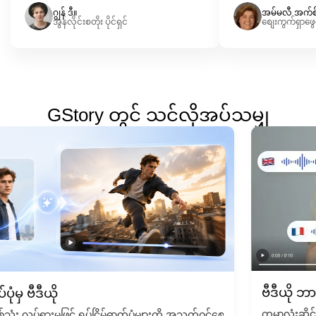
ဂျွန် ဒီ။
အမ်မလီ အက်စ
အွန်လိုင်းစတိုး ပိုင်ရှင်
စျေးကွက်ရှာဖွ
GStory တွင် သင်လိုအပ်သမျှ
ဗီဒီယို ဘာသာပြန်
ီယို
ကမ္ဘာလုံးဆိုင်ရာ ပရိ
ိုအဖြစ်သို့ ပြောင်းလဲလိုက်ပါ—ကင်မရာ သို့မဟုတ် တည်းဖြတ်မှုစွမ်းရည် မလို
ရှားမှုဖြင့် ရုပ်ငြိမ်ဓာတ်ပုံများကို အသက်ဝင်စေကာ တစ်ချက်နှိပ်ရုံဖြင့် ရုပ်ပုံတစ်ပ