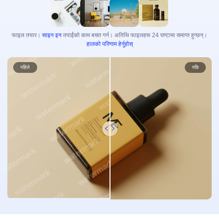
भिडियो सुधारक
असीमित
फोटो टूलकिटहरू
फाइल तयार।
साइन इन
तपाईंको काम बचत गर्न। अतिथि फाइलहरू 24 घण्टामा समाप्त हुन्छन्।
हालको परिणाम हेर्नुहोस्
फोटो पृष्ठभूमी हटाउने (Remover)
पहिले
पछि
फोटो वाटरमार्क हटाउने
असीमित
फोटो सुधारक (Enhancer)
असीमित
उपशीर्षक र प्रतिलेखन (Transcription)
स्वचालित उपशीर्षक जेनेरेटर