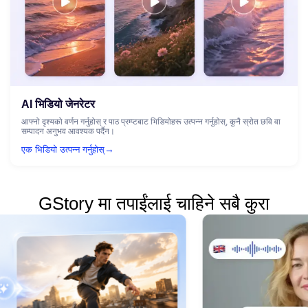
AI भिडियो जेनरेटर
आफ्नो दृश्यको वर्णन गर्नुहोस् र पाठ प्रम्प्टबाट भिडियोहरू उत्पन्न गर्नुहोस्, कुनै स्रोत छवि वा
सम्पादन अनुभव आवश्यक पर्दैन।
→
एक भिडियो उत्पन्न गर्नुहोस्
GStory मा तपाईंलाई चाहिने सबै कुरा