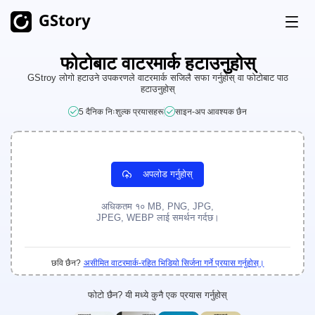
फोटोबाट वाटरमार्क हटाउनुहोस्
उत्पादन
GStroy लोगो हटाउने उपकरणले वाटरमार्क सजिलै सफा गर्नुहोस् वा फोटोबाट पाठ
हटाउनुहोस्
AI उत्पादन (Generation)
मूल्य निर्धारण
5 दैनिक निःशुल्क प्रयासहरू
साइन-अप आवश्यक छैन
AI इमेज जेनेरेटर
असीमित
भिडियोमा एआई छवि
असीमित
नि:शुल्क क्रेडिटहरू
अपलोड गर्नुहोस्
एआई भिडियो जेनरेटर
असीमित
भिडियो टूलकिटहरू
इतिहास
अधिकतम १० MB, PNG, JPG,
JPEG, WEBP लाई समर्थन गर्दछ।
भिडियो अनुवादक
AI क्लिप मेकर
छवि छैन?
असीमित वाटरमार्क-रहित भिडियो सिर्जना गर्ने प्रयास गर्नुहोस्।
भिडियो पृष्ठभूमी हटाउने
फोटो छैन? यी मध्ये कुनै एक प्रयास गर्नुहोस्
भिडियो वाटरमार्क हटाउने
असीमित