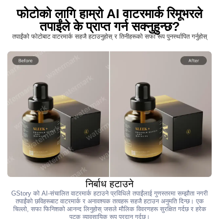
फोटोको लागि हाम्रो AI वाटरमार्क रिमूभरले
तपाईंले के प्राप्त गर्न सक्नुहुन्छ?
तपाईंको फोटोबाट वाटरमार्क सहजै हटाउनुहोस् र तिनीहरूको सफा रूप पुनर्स्थापित गर्नुहोस्
निर्बाध हटाउने
GStory को AI-संचालित वाटरमार्क हटाउने प्रविधिले तपाईंलाई गुणस्तरमा सम्झौता नगरी
तपाईंको छविहरूबाट वाटरमार्क र अनावश्यक तत्वहरू सहजै हटाउन अनुमति दिन्छ। एक
चिल्लो, सफा फिनिशको आनन्द लिनुहोस् जसले मौलिक विवरणहरू सुरक्षित गर्दछ र हरेक
पटक व्यावसायिक रूप प्रदान गर्दछ।