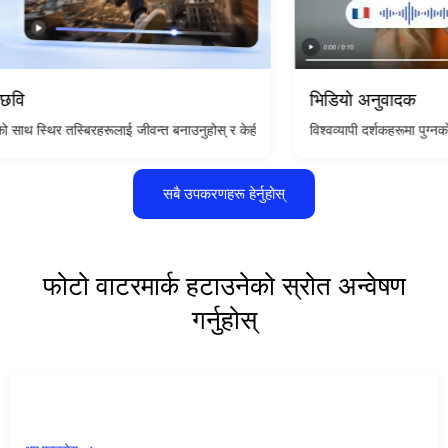
भिडियो अनुवादक
विश्वव्यापी दर्शकहरूमा पुग्नको लागि तपाईंक
्यक छैन, केवल आफ्नो दर्शन वर्णन गर्नुहोस्।
रहरूलाई जीवन्त बनाउनुहोस् र केही क्लिकहरूमा कुनै पनि एकल छविलाई सिनेमाई भिडियो क्लिप
सबै उपकरणहरू हेर्नुहोस्
फोटो वाटरमार्क हटाउनेको स्रोत अन्वेषण
गर्नुहोस्