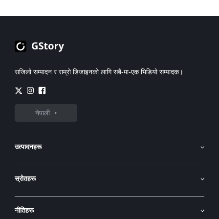
सजिलो सम्पादन र राम्रो डिजाइनको लागि सबै-मा-एक भिडियो सम्पादक।
नेपाली
उत्पादनहरू
AI इमेज जेनेरेटर
स्रोतहरू
भिडियोमा एआई छवि
API
एआई भिडियो जेनरेटर
नीतिहरू
ब्लग
भिडियो अनुवादक