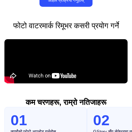
अहिले प्रक्रिया गर्नुहोस्
फोटो वाटरमार्क रिमूभर कसरी प्रयोग गर्ने
कम चरणहरू, राम्रो नतिजाहरू
01
02
तपाईंको फोटो अपलोड गर्नुहोस्
GStory सँग सेकेन्डमा तत