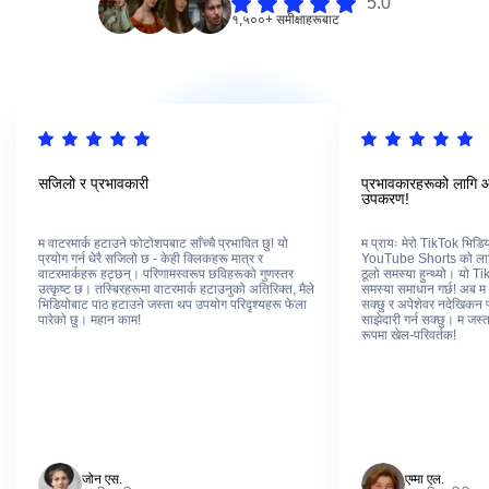
5.0
१,५००+ समीक्षाहरूबाट
सजिलो र प्रभावकारी
प्रभावकारहरूको लागि आ
उपकरण!
म वाटरमार्क हटाउने फोटोशपबाट साँच्चै प्रभावित छु! यो
म प्रायः मेरो TikTok भि
प्रयोग गर्न धेरै सजिलो छ - केही क्लिकहरू मात्र र
YouTube Shorts को लागि पु
वाटरमार्कहरू हट्छन्। परिणामस्वरूप छविहरूको गुणस्तर
ठूलो समस्या हुन्थ्यो। यो Ti
उत्कृष्ट छ। तस्बिरहरूमा वाटरमार्क हटाउनुको अतिरिक्त, मैले
समस्या समाधान गर्छ! अब म 
भिडियोबाट पाठ हटाउने जस्ता थप उपयोग परिदृश्यहरू फेला
सक्छु र अपेशेवर नदेखिकन प
पारेको छु। महान काम!
साझेदारी गर्न सक्छु। म जस्ता
रूपमा खेल-परिवर्तक!
जोन एस.
एम्मा एल.