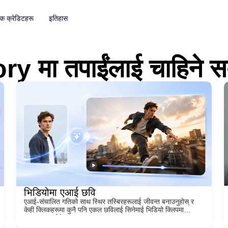
्क क्रेडिटहरू
इतिहास
किटहरू
उपशीर्षक र प्रतिलेखन (Transcription)
y मा तपाईंलाई चाहिने सब
भूमी हटाउने (Remover)
स्वचालित उपशीर्षक जेनेरेटर
र्क हटाउने
असीमित
रक (Enhancer)
असीमित
भिडियोमा एआई छवि
एआई-संचालित गतिको साथ स्थिर तस्बिरहरूलाई जीवन्त बनाउनुहोस् र
केही क्लिकहरूमा कुनै पनि एकल छविलाई सिनेमाई भिडियो क्लिपमा
रूपान्तरण गर्नुहोस्।