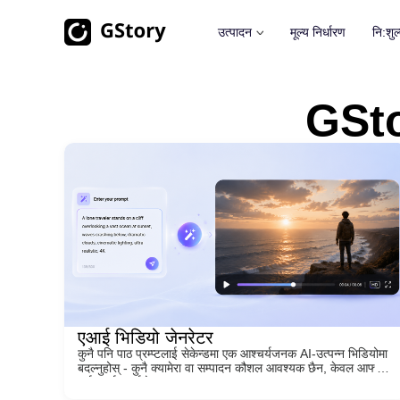
उत्पादन
मूल्य निर्धारण
नि:शुल
AI उत्पादन (Generation)
भिडियो टूलकिटहरू
फोटो टूल
GStor
भिडियो अनुवादक
फोटो पृष्ठ
AI इमेज जेनेरेटर
असीमित
AI क्लिप मेकर
फोटो वाटरमा
भिडियोमा एआई छवि
असीमित
भिडियो पृष्ठभूमी हटाउने
फोटो सुधा
एआई भिडियो जेनरेटर
असीमित
भिडियो वाटरमार्क हटाउने
असीमित
भिडियो सुधारक
असीमित
एआई भिडियो जेनरेटर
कुनै पनि पाठ प्रम्प्टलाई सेकेन्डमा एक आश्चर्यजनक AI-उत्पन्न भिडियोमा
बदल्नुहोस् - कुनै क्यामेरा वा सम्पादन कौशल आवश्यक छैन, केवल आफ्नो
दर्शन वर्णन गर्नुहोस्।