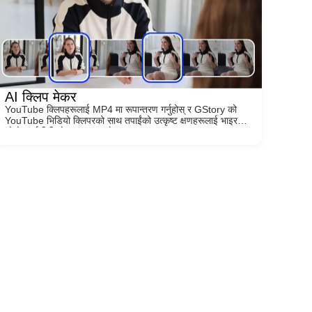
AI क्लिप मेकर
YouTube क्लिपहरूलाई MP4 मा रूपान्तरण गर्नुहोस् र GStory को
YouTube भिडियो क्लिपरको साथ तपाईंको उत्कृष्ट क्षणहरूलाई भाइरल
छोटो-फार्म भिडियोहरूमा बदल्नुहोस्!