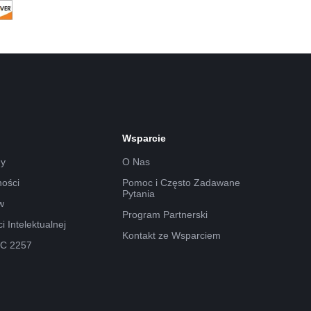
Wsparcie
dy
O Nas
ności
Pomoc i Często Zadawane
Pytania
w
Program Partnerski
 Intelektualnej
Kontakt ze Wsparciem
.C 2257