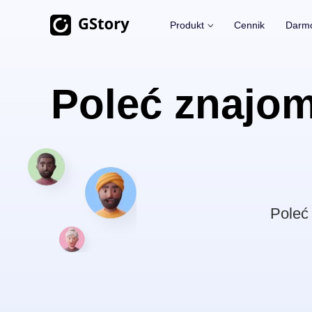
Produkt
Cennik
Darmo
Generowanie AI
Narzędzia Wideo
Poleć znajo
Tłumacz Wideo
Generator Obrazów AI
Bez limitu
Kreator Klipów AI
Obraz AI na wideo
Bez limitu
Usuwanie Tła z Wideo
Generator wideo AI
Bez limitu
Usuwanie Znaku Wodnego 
Poleć
Ulepszanie Wideo
Bez limitu