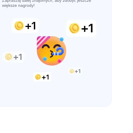
Zapraszaj dalej znajomych, aby zdobyć jeszcze
większe nagrody!