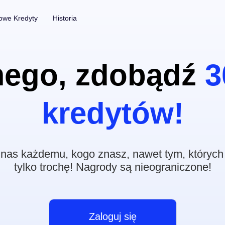
we Kredyty
Historia
Narzędzia Fotograficzne
Napisy
mego, zdobądź
3
Usuwanie Tła ze Zdjęć
Automat
kredytów!
Usuwanie Znaku Wodnego ze Zdjęć
Bez limitu
Ulepszanie Zdjęć
Bez limitu
z Wideo
Bez limitu
 nas każdemu, kogo znasz, nawet tym, których
tylko trochę! Nagrody są nieograniczone!
Zaloguj się