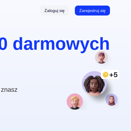
Zaloguj się
Zarejestruj się
 & Transkrypcja
0 darmowych
yczny Generator Napisów
 znasz