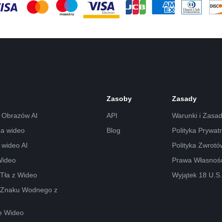
Zasoby
Zasady
 Obrazów AI
API
Warunki i Zasa
na wideo
Blog
Polityka Prywat
 wideo AI
Polityka Zwrotó
Wideo
Prawa Własności
Tła z Wideo
Wyjątek 18 U.S
 Znaku Wodnego z
e Wideo