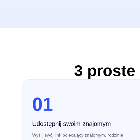
3 proste
01
Udostępnij swoim znajomym
Wyślij swój link polecający znajomym, rodzinie i