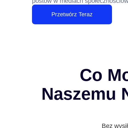
postów w mediach społecznościowyc
Przetwórz Teraz
Co Mo
Naszemu N
Bez wysił