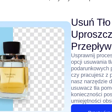
Usuń Tło
Uproszc
Przepływ
Usprawnij proces
opcji usuwania t
podarunkowych po
czy pracujesz z 
nasz narzędzie d
usuwacz tła pomo
konieczności po
umiejętności obs