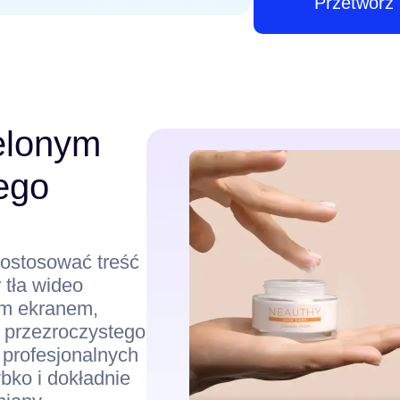
Przetwórz 
elonym
ego
dostosować treść
 tła wideo
ym ekranem,
e przezroczystego
 profesjonalnych
ko i dokładnie