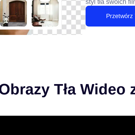
styl tła swoich f
Przetwórz 
 Obrazy Tła Wideo 