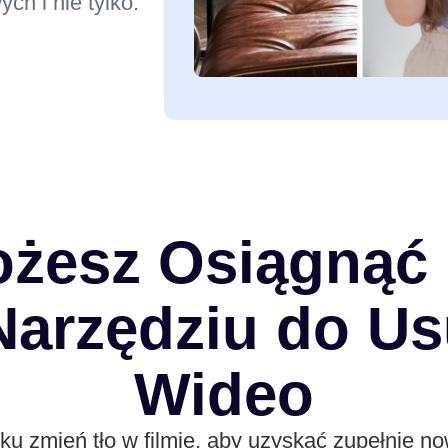
h i nie tylko.
żesz Osiągnąć 
arzędziu do Us
Wideo
ku zmień tło w filmie, aby uzyskać zupełnie no