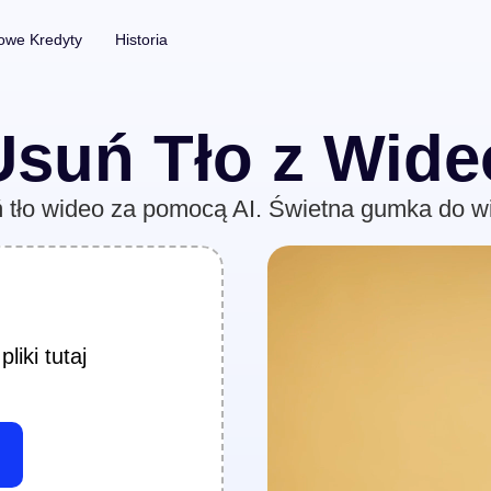
we Kredyty
Historia
Narzędzia Fotograficzne
Napisy
Usuń Tło z Wide
Usuwanie Tła ze Zdjęć
Automat
uń tło wideo za pomocą AI. Świetna gumka do w
Usuwanie Znaku Wodnego ze Zdjęć
Bez limitu
Ulepszanie Zdjęć
Bez limitu
z Wideo
Bez limitu
liki tutaj