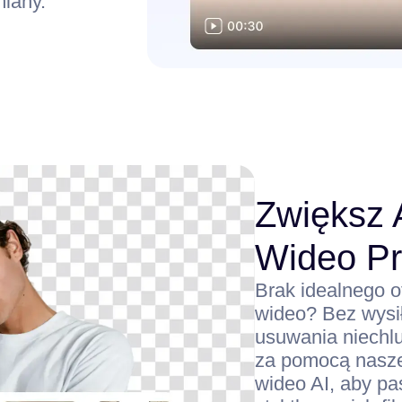
iany.
Zwiększ 
Wideo P
Brak idealnego 
wideo? Bez wysił
usuwania niechl
za pomocą nasze
wideo AI, aby pa