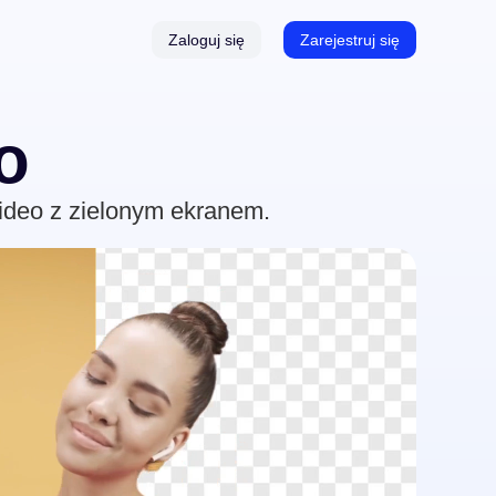
Zaloguj się
Zarejestruj się
 & Transkrypcja
o
yczny Generator Napisów
ideo z zielonym ekranem.