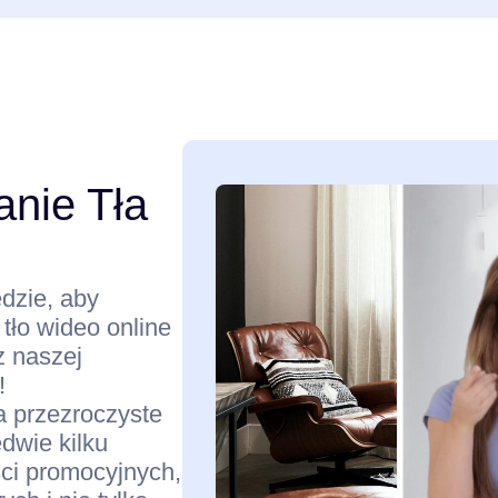
nie Tła
dzie, aby
 tło wideo online
z naszej
!
 przezroczyste
edwie kilku
eści promocyjnych,