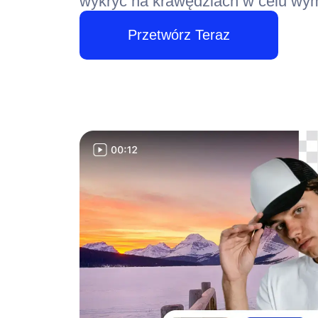
wykryć na krawędziach w celu wym
Przetwórz Teraz