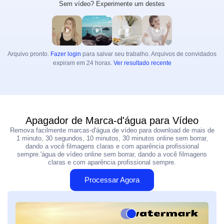
Sem vídeo? Experimente um destes
Aprimorador de Vídeo
Ilimitado
Kits de Ferramentas de Foto
Remover Fundo de Foto
Arquivo pronto.
Fazer login
para salvar seu trabalho. Arquivos de convidados
expiram em 24 horas.
Ver resultado recente
Remover Marca D'água de Foto
Ilimitado
Aprimorador de Foto
Ilimitado
Legendas e Transcrição
Apagador de Marca-d'água para Vídeo
Gerador Automático de Legendas
Remova facilmente marcas-d'água de vídeo para download de mais de
1 minuto, 30 segundos, 10 minutos, 30 minutos online sem borrar,
dando a você filmagens claras e com aparência profissional
sempre.'água de vídeo online sem borrar, dando a você filmagens
claras e com aparência profissional sempre.
Processar Agora