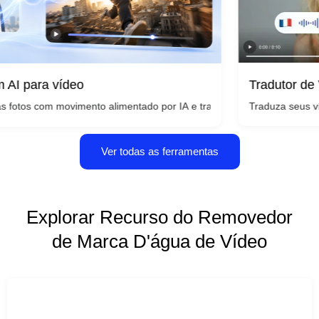
Tradutor de Vídeo
vídeo
Traduza seus vídeos para vá
segundos - sem necessidade de câmera ou habilidades de edição, ape
 movimento alimentado por IA e transforme qualquer imagem em um vid
Ver todas as ferramentas
Explorar Recurso do Removedor
de Marca D'água de Vídeo