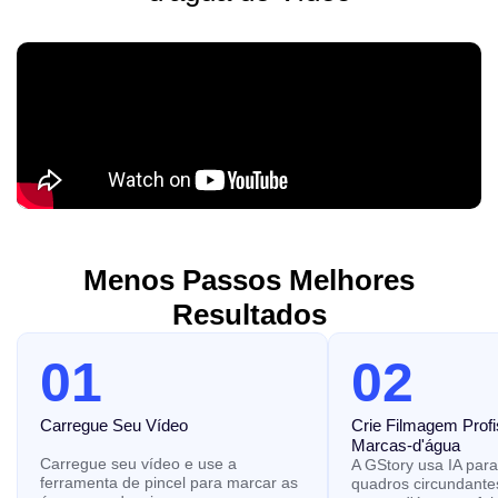
Menos Passos Melhores
Resultados
01
02
Carregue Seu Vídeo
Crie Filmagem Prof
Marcas-d'água
Carregue seu vídeo e use a
A GStory usa IA para
ferramenta de pincel para marcar as
quadros circundante