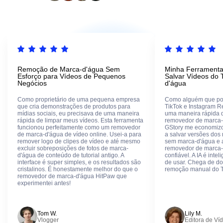
Remoção de Marca-d'água Sem
Minha Ferramenta
Esforço para Vídeos de Pequenos
Salvar Vídeos do 
Negócios
d'água
Como proprietário de uma pequena empresa
Como alguém que pos
que cria demonstrações de produtos para
TikTok e Instagram R
mídias sociais, eu precisava de uma maneira
uma maneira rápida de
rápida de limpar meus vídeos. Esta ferramenta
removedor de marca-
funcionou perfeitamente como um removedor
GStory me economiz
de marca-d'água de vídeo online. Usei-a para
a salvar versões dos
remover logo de clipes de vídeo e até mesmo
sem marca-d'água e 
excluir sobreposições de fotos de marca-
removedor de marca-
d'água de conteúdo de tutorial antigo. A
confiável. A IA é intel
interface é super simples, e os resultados são
de usar. Chega de d
cristalinos. É honestamente melhor do que o
remoção manual do T
removedor de marca-d'água HitPaw que
experimentei antes!
Tom W.
Lily M.
Vlogger
Editora de Ví