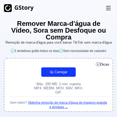
Remover Marca-d'água de
Produto
Vídeo, Sora sem Desfoque ou
Geração com IA
Compra
Preços
Remoção de marca-d'água para você baixar TikTok sem marca-d'água
Gerador de Imagens IA
Ilimitado
1 tentativas grátis todos os dias
Sem necessidade de cadastro
Imagem AI para vídeo
Ilimitado
Créditos Grátis
Dicas
Gerador de vídeo de IA
Ilimitado
Carregar
Kits de Ferramentas de Vídeo
Histórico
Tradutor de Vídeo
Máx. 200 MB, 2 min; suporta
MP4, WEBM, MOV, M4V, MKV,
GIF.
Criador de Clipes IA
Sem vídeo?
Obtenha remoção de marca d'água de imagens gratuita
Remover Fundo de Vídeo
e ilimitada →
Remover Marca D'água de Vídeo
Ilimitado