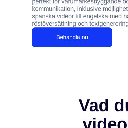
perfekt för varumärkesbyggande oc
kommunikation, inklusive möjlighet
spanska videor till engelska med na
röstöversättning och textgenerering
Behandla nu
Vad d
video