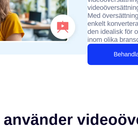
videoöversättning
Med översättning
enkelt konvertera 
den idealisk för 
inom olika brans
Behandl
 använder videoöve