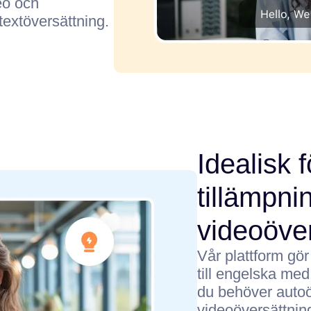
eo och
textöversättning.
Idealisk f
tillämpni
videoöve
Vår plattform gör
till engelska me
du behöver autoö
videoöversättning