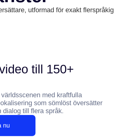
rsättare, utformad för exakt flerspråkig
video till 150+
ll världsscenen med kraftfulla
 lokalisering som sömlöst översätter
dialog till flera språk.
a nu