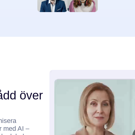
tådd över
nisera
er med AI –