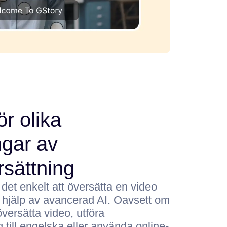
ör olika
ngar av
rsättning
 det enkelt att översätta en video
d hjälp av avancerad AI. Oavsett om
versätta video, utföra
 till engelska eller använda online-