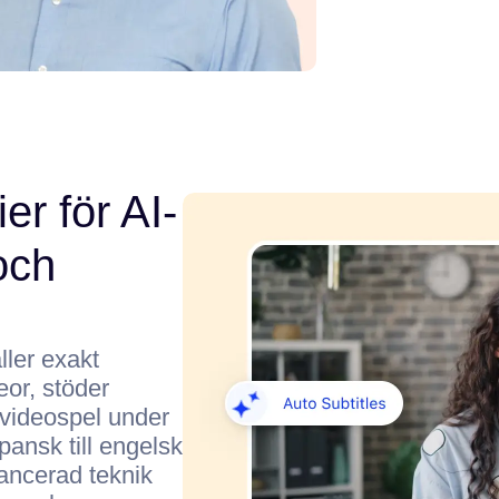
er för AI-
och
ller exakt
eor, stöder
 videospel under
pansk till engelsk
vancerad teknik