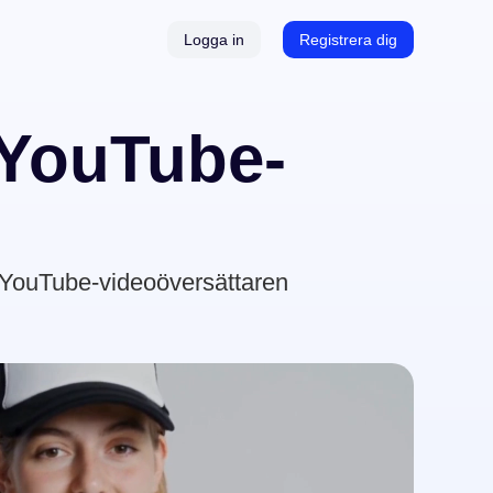
Logga in
Registrera dig
ption
 YouTube-
erator
h YouTube-videoöversättaren