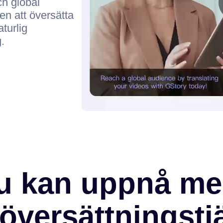
h global
en att översätta
turlig
.
u kan uppnå me
översättningstj