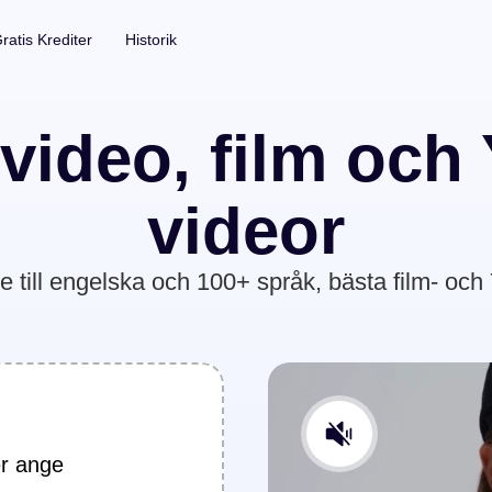
ratis Krediter
Historik
Fotoverktyg
Undertexter & Transkri
 video, film och
Ta bort fotobakgrund
Automatisk Undertextgen
videor
Ta bort fotovattenstämpel
Obegränsad
e till engelska och 100+ språk, bästa film- oc
Foto-förbättrare
Obegränsad
begränsad
ler ange