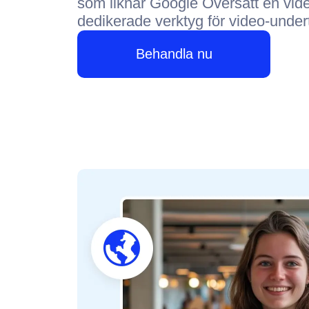
som liknar Google Översätt en vid
dedikerade verktyg för video-under
Behandla nu