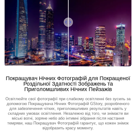
Покращувач Нічних Фотографій для Покращеної
Роздільної Здатності Зображень та
Приголомшливих Нічних Пейзажів
Освітлюйте свої фотографії при слабкому освітленні без зусиль за
допомогою Покращувача Нічних Фотографій GStory, розробленого
для забезпечення чітких, приголомшливих результатів навіть у
складних умовах освітлення. Незалежно від того, чи знімаєте ви
міські вогні, зоряне небо або інтимні зібрання після настання
темряви, наш Покращувач Фотографій гарантує, що кожен знімок
відобразить красу моменту.