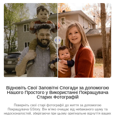
Відновіть Свої Заповітні Спогади за допомогою
Нашого Простого у Використанні Покращувача
Старих Фотографій
Поверніть свої старі фотографії до життя за допомогою
Покращувача GStory. Він м’яко очищає від небажаного шуму та
недосконалостей, зберігаючи при цьому оригінальне відчуття ваших