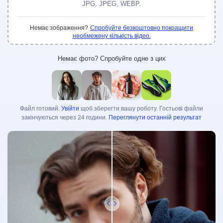
JPG, JPEG, WEBP.
Покращувач Відео
Необмежено
Немає зображення?
Спробуйте безкоштовно покращити
Набори Інструментів для Фото
необмежену кількість відео.
Видалення Фонового Зображення
Немає фото? Спробуйте одне з цих
Видалення Водяного Знаку з Фото
Необмежено
Покращувач Фото
Необмежено
Субтитри та Транскрипція
Файл готовий.
Увійти
щоб зберегти вашу роботу. Гостьові файли
закінчуються через 24 години.
Переглянути останній результат
Автоматичний Генератор Субтитрів