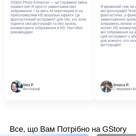
GStory Photo Enhancer — це справжня зміна
правил гри! Я просто завантажив свої
Я вражений тим, як
зображення, і за мить AI перетворив їх на
мої фотографії! Чіткі
приголомшливі HD візуальні ефекти. Це
фантастичні, а функ
фантастичний інструмент для тих, хто хоче
завантаження зроби
підняти свої фотографії та без зусиль
зображень легкою сп
конвертувати зображення в HD. Настійно
аспект HD конверте
рекомендую!
мої зображення на 
Цей інструмент є а
для кожного, хто хоч
фотографії!
Alex P.
Jessica R.
Фотограф
Створювач К
Все, що Вам Потрібно на GStory