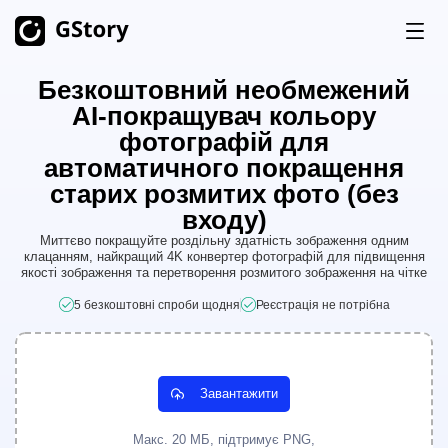
Безкоштовний необмежений
Продукт
AI-покращувач кольору
Генерація ШІ
фотографій для
Ціни
автоматичного покращення
Генератор Зображень ШІ
Необмежено
старих розмитих фото (без
AI Image to Video
Необмежено
входу)
Безкоштовні Кредити
Миттєво покращуйте роздільну здатність зображення одним
AI Video Generator
Необмежено
клацанням, найкращий 4K конвертер фотографій для підвищення
якості зображення та перетворення розмитого зображення на чітке
Набори Інструментів для Відео
Історія
5 безкоштовні спроби щодня
Реєстрація не потрібна
Перекладач Відео
Створювач Кліпів ШІ
Завантажити
Видалення Фонового Відео
Видалення Водяного Знаку з Відео
Макс. 20 МБ, підтримує PNG,
Необмежено