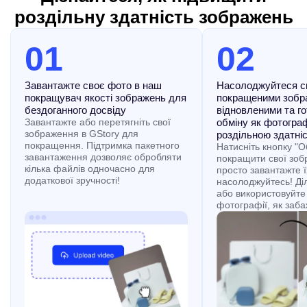
роздільну здатність зображень
01
02
Завантажте своє фото в наш
Насолоджуйтеся с
покращувач якості зображень для
покращеними зобр
бездоганного досвіду
відновленими та г
Завантажте або перетягніть свої
обміну як фотограф
зображення в GStory для
роздільною здатні
покращення. Підтримка пакетного
Натисніть кнопку "
завантаження дозволяє обробляти
покращити свої зоб
кілька файлів одночасно для
просто завантажте їх
додаткової зручності!
насолоджуйтесь! Діл
або використовуйте 
фотографії, як заба