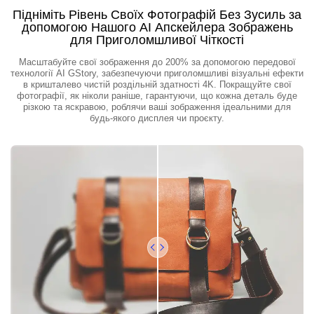
Підніміть Рівень Своїх Фотографій Без Зусиль за
допомогою Нашого AI Апскейлера Зображень
для Приголомшливої Чіткості
Масштабуйте свої зображення до 200% за допомогою передової
технології AI GStory, забезпечуючи приголомшливі візуальні ефекти
в кришталево чистій роздільній здатності 4K. Покращуйте свої
фотографії, як ніколи раніше, гарантуючи, що кожна деталь буде
різкою та яскравою, роблячи ваші зображення ідеальними для
будь-якого дисплея чи проєкту.