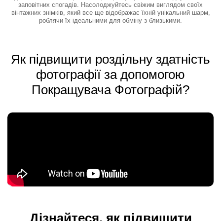
заповітних спогадів. Насолоджуйтесь свіжим виглядом своїх
вінтажних знімків, який все ще відображає їхній унікальний шарм,
роблячи їх ідеальними для обміну з близькими.
Як підвищити роздільну здатність
фотографії за допомогою
Покращувача Фотографій?
Дізнайтеся, як підвищити