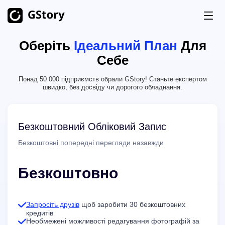
Оберіть
Ідеальний План
Для
Продукт
Себе
Генерація ШІ
Понад 50 000 підприємств обрали GStory! Станьте експертом
Ціни
Генератор Зображень ШІ
Необмежено
швидко, без досвіду чи дорогого обладнання.
AI Image to Video
Необмежено
Безкоштовні Кредити
Безкоштовний Обліковий Запис
AI Video Generator
Необмежено
Безкоштовні попередні перегляди назавжди
Набори Інструментів для Відео
Історія
Перекладач Відео
Безкоштовно
Створювач Кліпів ШІ
Видалення Фонового Відео
Запросіть друзів
щоб заробити 30 безкоштовних
кредитів
Необмежені можливості редагування фотографій за
Видалення Водяного Знаку з Відео
Необмежено