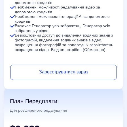
допомогою кредитів
Необмежені можливості редагування відео за
Покращувач Відео
Необмежено
допомогою кредитів
Необмежені можливості генерації AI за допомогою
Набори Інструментів для Фото
кредитів
Включає Генератор усіх зображень, Генератор усіх
Видалення Фонового Зображення
зображень у відео
Безкоштовний доступ до видалення водяних знаків з
фотографій, видалення водяних знаків з відео,
Видалення Водяного Знаку з Фото
Необмежено
покращення фотографій та попередніх завантажень
покращення відео. Вхід не потрібен (Обмежено)
Покращувач Фото
Необмежено
Субтитри та Транскрипція
Зареєструватися зараз
Автоматичний Генератор Субтитрів
План Передплати
Для розширеного редагування