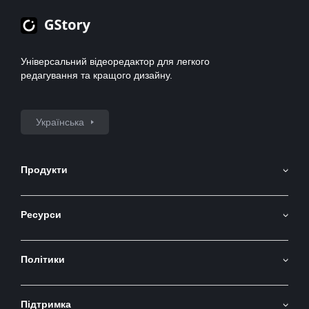
Універсальний відеоредактор для легкого
редагування та кращого дизайну.
Українська
Продукти
Генератор Зображень ШІ
Ресурси
AI Image to Video
API
AI Video Generator
Політики
Блог
Перекладач Відео
Умови та Положення
Видалення Фонового Відео
Підтримка