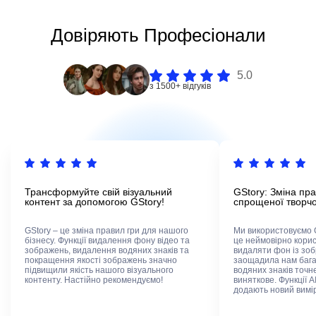
Довіряють Професіонали
5.0
з 1500+ відгуків
Трансформуйте свій візуальний
GStory: Зміна пр
контент за допомогою GStory!
спрощеної творчо
GStory – це зміна правил гри для нашого
Ми використовуємо G
бізнесу. Функції видалення фону відео та
це неймовірно корис
зображень, видалення водяних знаків та
видаляти фон із зоб
покращення якості зображень значно
заощадила нам бага
підвищили якість нашого візуального
водяних знаків точн
контенту. Настійно рекомендуємо!
виняткове. Функції A
додають новий вимір