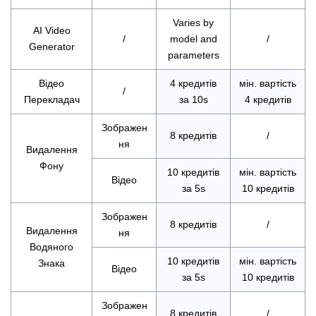
Varies by
AI Video
/
model and
/
Generator
parameters
Відео
4 кредитів
мін. вартість
/
Перекладач
за 10s
4 кредитів
Зображен
8 кредитів
/
ня
Видалення
Фону
10 кредитів
мін. вартість
Відео
за 5s
10 кредитів
Зображен
8 кредитів
/
Видалення
ня
Водяного
10 кредитів
мін. вартість
Знака
Відео
за 5s
10 кредитів
Зображен
8 кредитів
/