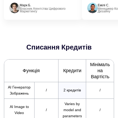
Марк Б.
Емілі С.
Власник Агентства Цифрового
Менеджер Ком
Маркетингу
Дизайну
Списання Кредитів
Мінімаль
Функція
Кредити
на
Вартість
AI Генератор
/
2 кредитів
/
Зображень
Varies by
AI Image to
/
model and
/
Video
parameters