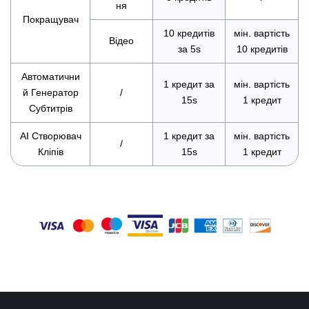
ня
Покращувач
10 кредитів
мін. вартість
Відео
за 5s
10 кредитів
Автоматични
1 кредит за
мін. вартість
й Генератор
/
15s
1 кредит
Субтитрів
AI Створювач
1 кредит за
мін. вартість
/
Кліпів
15s
1 кредит