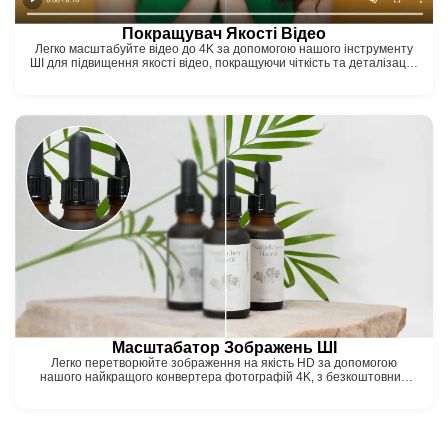
Покращувач Якості Відео
Легко масштабуйте відео до 4K за допомогою нашого інструменту
ШІ для підвищення якості відео, покращуючи чіткість та деталізацію
для приголомшливих результатів!
Масштабатор Зображень ШІ
Легко перетворюйте зображення на якість HD за допомогою
нашого найкращого конвертера фотографій 4K, з безкоштовним
видаленням розмиття за допомогою ШІ!