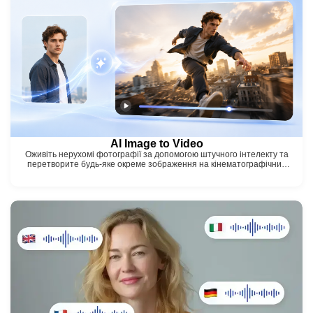
Покращувач Відео
Необмежено
Набори Інструментів для Фото
Видалення Фонового Зображення
Видалення Водяного Знаку з Фото
Необмежено
Покращувач Фото
Необмежено
AI Image to Video
Оживіть нерухомі фотографії за допомогою штучного інтелекту та
Субтитри та Транскрипція
перетворите будь-яке окреме зображення на кінематографічний
відеокліп лише за кілька кліків.
Автоматичний Генератор Субтитрів