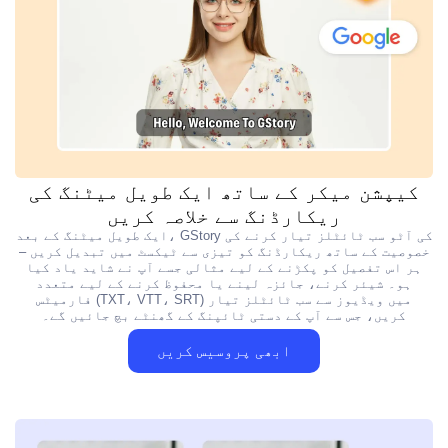
کیپشن میکر کے ساتھ ایک طویل میٹنگ کی
ریکارڈنگ سے خلاصہ کریں
ایک طویل میٹنگ کے بعد، GStory کی آٹو سب ٹائٹلز تیار کرنے کی
خصوصیت کے ساتھ ریکارڈنگ کو تیزی سے ٹیکسٹ میں تبدیل کریں –
ہر اس تفصیل کو پکڑنے کے لیے مثالی جسے آپ نے شاید یاد کیا
ہو۔ شیئر کرنے، جائزہ لینے یا محفوظ کرنے کے لیے متعدد
فارمیٹس (TXT، VTT، SRT) میں ویڈیوز سے سب ٹائٹلز تیار
کریں، جس سے آپ کے دستی ٹائپنگ کے گھنٹے بچ جائیں گے۔
ابھی پروسیس کریں