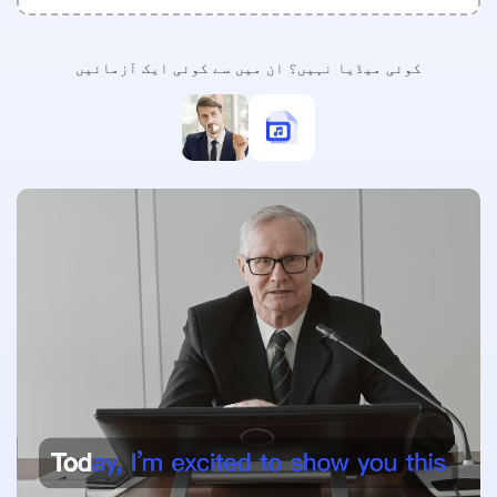
ویڈیو اینہنسر
لامحدود
کوئی میڈیا نہیں؟ ان میں سے کوئی ایک آزمائیں
فوٹو ٹول کٹس
فوٹو بیک گراؤنڈ ہٹانے والا
فوٹو واٹر مارک ہٹانے والا
لامحدود
فوٹو اینہنسر
لامحدود
سب ٹائٹلز اور ٹرانسکرپشن
آٹو سب ٹائٹل جنریٹر