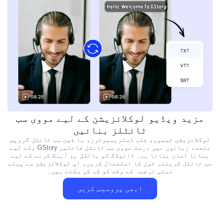
مزید ویڈیو لوکلائزیشن کے لیے مووی سب
ٹائٹلز بنائیں
لوکلائزیشن ٹیموں، فلم ڈسٹریبیوٹرز، یا فین سب ٹائٹل گروپس
کے لیے، GStory متعدد زبانوں میں درست مووی سب ٹائٹل فائلیں
بنانا آسان بناتا ہے۔ ڈائیلاگ کو بالکل ہم آہنگ کرنے کے لیے
سب ٹائٹل کریئٹر ٹول کا استعمال کریں، آپ لوکلائزیشن سے پہلے
دستی ترجمہ کے وقت کو کم کر سکتے ہیں۔
ابھی پروسیس کریں