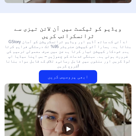
ویڈیو کو ٹیکسٹ میں آن لائن تیزی سے
ٹرانسکرائب کریں
GStory اے آئی کے ساتھ آڈیو اور ویڈیو ٹرانسکرپشن کو آسان
بناتا ہے۔ ہمارا آٹو کیپشن جنریٹر 95% تک درستگی فراہم کرتا
ہے، خودکار کیپشن تیار کرتا ہے جن میں صرف معمولی ترمیم کی
ضرورت ہوتی ہے۔ مہنگی خدمات کو چھوڑیں – بس اپنا میڈیا اپ
لوڈ کریں اور منٹوں میں قابل رسائی، تلاش کے قابل مواد بنانا
شروع کریں!
ابھی پروسیس کریں