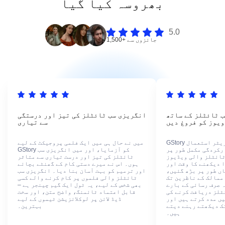
بھروسہ کیا گیا
5.0
1,500+ جائزوں سے
ب ٹائٹلز کے ساتھ
انگریزی سب ٹائٹلز کی تیز اور درستگی
ویوز کو فروغ دیں
سے تیاری
GStory کا یوٹیوب کیپشن جنریٹر استعمال
میں نے حال ہی میں ایک فلمی پروجیکٹ کے لیے
رکردگی مکمل طور پر
GStory کو آزمایا، اور میں انگریزی سب
ٹائٹلز والی ویڈیوز
ٹائٹلز کی تیز اور درست تیاری سے متاثر
 دیکھنے کا وقت اور
ہوں۔ اس نے میرے دستی کام کے گھنٹے بچائے
ں طور پر بڑھ گئیں،
اور ترمیم کو بہت آسان بنا دیا۔ انگریزی سب
ممالک کے ناظرین تک
ٹائٹلز والی فلموں پر کام کرنے والے کسی
 صرف رسائی کے بارے
بھی شخص کے لیے، یہ ٹول ایک گیم چینجر ہے –
ئٹلز دریافت کرنے کی
قابل اعتماد ٹائمنگ، واضح متن، اور سخت
یں مدد کرتے ہیں اور
ڈیڈ لائن پر لوکلائزیشن ٹیموں کے لیے
ک دیکھتے رہنے دیتے
بہترین۔
ہیں۔