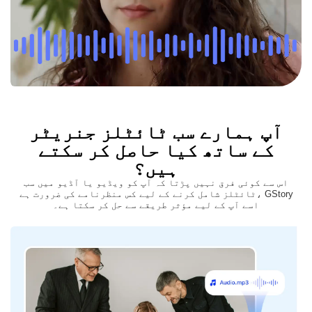
آپ ہمارے سب ٹائٹلز جنریٹر
کے ساتھ کیا حاصل کر سکتے
ہیں؟
اس سے کوئی فرق نہیں پڑتا کہ آپ کو ویڈیو یا آڈیو میں سب
ٹائٹلز شامل کرنے کے لیے کس منظرنامے کی ضرورت ہے، GStory
اسے آپ کے لیے مؤثر طریقے سے حل کر سکتا ہے۔