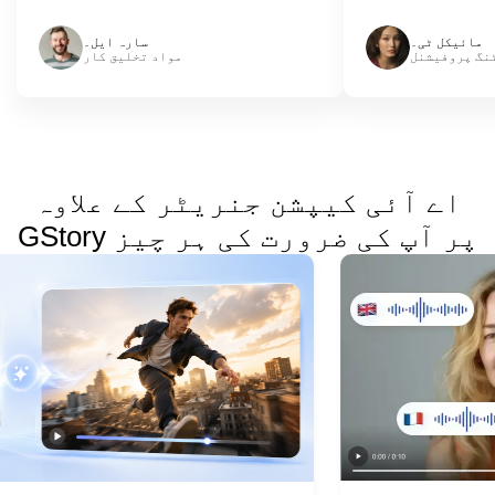
مائیکل ٹی۔
سارہ ایل۔
نگ پروفیشنل
مواد تخلیق کار
اے آئی کیپشن جنریٹر کے علاوہ
GStory پر آپ کی ضرورت کی ہر چیز