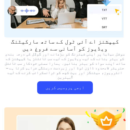
کیپشنز اے آئی ٹول کے ساتھ مارکیٹنگ
ویڈیوز کو آسانی سے فروغ دیں
سوشل میڈیا پر اپنی شیئرنگ کو بڑھانے اور گوگل کی درجہ بندی
کو بہتر بنانے کے لیے ویڈیوز کے لیے سب ٹائٹلز یا کیپشنز کے
ساتھ اپنے مواد کو بہتر بنائیں۔ ہمارا سستی خودکار سب ٹائٹل
جنریٹر لامحدود ڈاؤن لوڈ اور زبردست درستگی فراہم کرتا ہے –
انٹرویوز، میٹنگز اور بہت کچھ کو ٹرانسکرائب کرنے کے لیے
بہترین!
ابھی پروسیس کریں