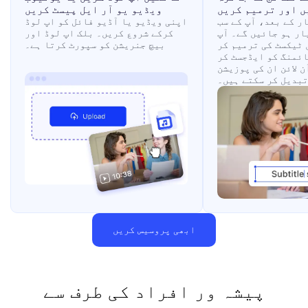
ں اور ترمیم کریں
ویڈیو یو آر ایل پیسٹ کریں
ر کے بعد، آپ کے سب
اپنی ویڈیو یا آڈیو فائل کو اپ لوڈ
ار ہو جائیں گے۔ آپ
کرکے شروع کریں۔ بلک اپ لوڈ اور
 ٹیکسٹ کی ترمیم کر
بیچ جنریشن کو سپورٹ کرتا ہے۔
ائمنگ کو ایڈجسٹ کر
ن لائن ان کی پوزیشن
تبدیل کر سکتے ہیں۔
ابھی پروسیس کریں
پیشہ ور افراد کی طرف سے