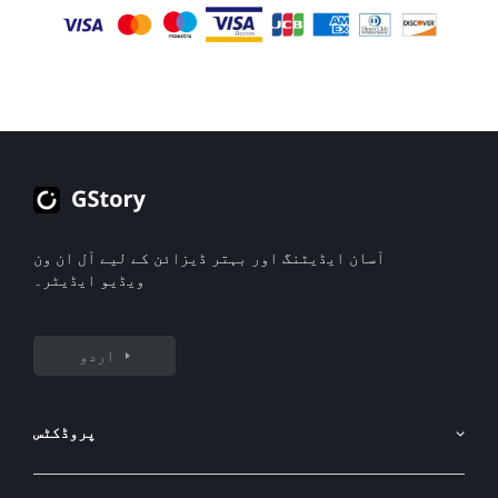
ٹول کو آزمانا اور متعدد ویڈیوز کے لیے درست کیپشنز
تیار کرنا آسان ہو جاتا ہے۔
آسان ایڈیٹنگ اور بہتر ڈیزائن کے لیے آل ان ون
ویڈیو ایڈیٹر۔
اردو
پروڈکٹس
AI امیج جنریٹر