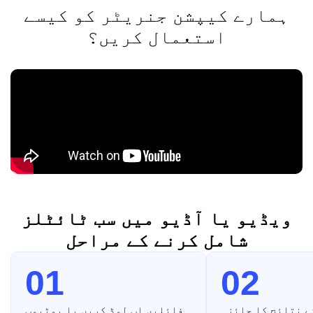
ہمارے کیپشن جنریٹر کو کیسے
استعمال کریں؟
ویڈیو یا آڈیو میں سب ٹائٹلز
شامل کرنے کے مراحل
01
02
ے نتائج کا جائزہ
فائلیں اپ لوڈ کریں یا یوٹیوب