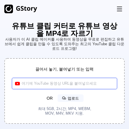
유튜브 클립 커터로 유튜브 영상
제품
을 MP4로 자르기
AI 생성
사용자가 이 AI 클립 메이커를 사용하여 동영상을 무료로 편집하고 유튜
브에서 쉽게 클립을 만들 수 있도록 도와주는 최고의 YouTube 클립 다운
가격 책정
로드 프로그램!
AI 이미지 생성기
무제한
AI 이미지를 비디오로
무제한
무료 크레딧
끌어서 놓기, 붙여넣기 또는 입력
AI 비디오 생성기
무제한
비디오 툴킷
역사
비디오 번역기
OR
업로드
AI 클립 제작기
최대 5GB, 2시간; MP4, WEBM,
MOV, M4V, MKV 지원.
비디오 배경 제거기
동영상 워터마크 제거기
무제한