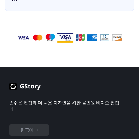
snackable clips means users can maximize their content
AI will process and extract the clip while maintaining original
이 변환되면 인스타그램 릴에 바로 업로드할 수 있는 편리한
트위치 클립을 틱톡용으로 변환하는 등 기대에 부합하는 최적의
investments and maintain active posting schedules. Whether
quality. Many tools also let you trim or edit before downloading.
YouTube 클립 다운로드를 즐길 수 있습니다. GStory와 함께라면
처리 결과를 얻으려면, 고해상도 소스 영상과 좋은 조명, 최소한
you're looking to boost social media presence, increase website
For best results, choose reliable software that preserves audio
전체 과정이 간소화되고 편리하게 처리되어, 좋아하는 콘텐츠를
의 배경 소음을 사용하는 것을 강력히 권장합니다. 원본 영상이
conversions, or simply tell better visual stories, this powerful
sync and resolution. Some advanced AI YouTube downloaders
쉽게 시청자와 공유할 수 있습니다!
명확하고 선명할수록, 저희 유튜브 영상 클리핑 기능이 콘텐츠를
solution provides everything needed to elevate your content
can even auto-enhance videos during conversion. Always
분석하고 향상시키는 능력이 더욱 뛰어납니다. 텍스트 또는 음성
strategy. Its time-saving automation allows creators to focus on
respect copyright rules when downloading content. The process
인식 기능을 사용할 때는, 정확도에 큰 영향을 미치므로 항상 설
big-picture creative direction rather than getting bogged down in
typically takes just minutes depending on video length and your
정에서 올바른 언어 옵션이 선택되어 있는지 다시 확인하세요. 조
technical details. The result is a streamlined workflow that
internet speed.
명이 잘 들어오는 장면, 안정적인 촬영, 비압축 파일 형식을 사용
produces better content faster, ultimately helping grow audiences
할 경우 가장 전문적인 결과를 얻을 수 있습니다. 이러한 간단한
and strengthen online presence across all digital channels. With
준비 단계는 저희 지능형 엔진이 유튜브 영상을 적절히 편집하고
continuous AI improvements and updates, the tool keeps getting
최상의 처리 잠재력을 발휘할 수 있도록 보장합니다.
smarter at understanding what makes content perform well,
making it an indispensable asset for anyone serious about video
marketing in today's competitive landscape.
손쉬운 편집과 더 나은 디자인을 위한 올인원 비디오 편집
기.
한국어