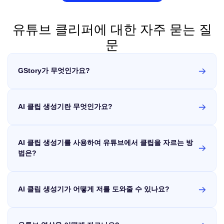
유튜브 클리퍼에 대한 자주 묻는 질
문
GStory가 무엇인가요?
GStory is an innovative one-stop platform for all your photo and
video processing needs to crop youtube video or shorten video
youtube, powered by cutting-edge intelligent engine technology.
AI 클립 생성기란 무엇인가요?
Designed with businesses in mind, it delivers lightning-fast
processing capabilities to enhance your visual content with
YouTube 쇼츠 생성기는 인공지능을 활용하여 긴 영상을 짧고 흥
remarkable efficiency. The platform's advanced AI-driven tools
미로운 클립으로 자동 변환하는 도구입니다. 주요 하이라이트를
can automatically optimize, edit, and transform your images and
식별하고 편집 과정을 간소화하며, YouTube와 Instagram과 같은
AI 클립 생성기를 사용하여 유튜브에서 클립을 자르는 방
videos to professional quality standards in seconds. Whether
소셜 미디어 플랫폼에 최적화된 콘텐츠를 제공합니다. 이를 통해
you need quick touch-ups, format conversions, or sophisticated
크리에이터는 시간을 절약하면서도 고품질의 매력적인 클립으로
법은?
enhancements, GStory provides a comprehensive suite of
시청자 참여도를 높일 수 있습니다!
AI 클립 생성기를 사용하는 것은 간단하고 효율적입니다! 시작하
processing video trimer youtube solutions that save time while
려면 먼저 긴 동영상 파일을 플랫폼에 업로드하세요. 다음으로,
maximizing visual impact. Its intelligent algorithms analyze each
동영상 길이와 화면 비율 등 원하는 설정을 지정하여 클립을 맞춤
file to apply the perfect adjustments for clarity, color balance,
AI 클립 생성기가 어떻게 저를 도와줄 수 있나요?
화할 수 있습니다. 그 후에는 '생성' 버튼을 클릭하면 AI가 동영상
and composition, ensuring your business visuals always make
을 분석하여 자동으로 흥미로운 릴을 만들어 줍니다. 유튜브에서
The AI Clip Generator is an innovative solution that can
the strongest impression. The video cutter for youtube is
클립을 자르는 방법이 궁금하다면, 이 도구는 큰 클립도 쉽게 처
download section of youtube video and completely transforms
particularly valuable for marketing teams, e-commerce
리할 수 있어 유튜브 동영상을 자르고 원하는 구간을 다운로드할
the video creation process by dramatically reducing production
businesses, and content creators who require high-volume