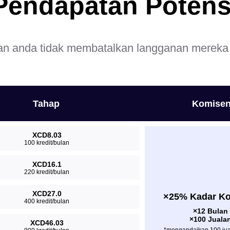
Pendapatan Potens
n anda tidak membatalkan langganan mereka 
Tahap
Komise
XCD8.03
100 kredit/bulan
XCD16.1
220 kredit/bulan
XCD27.0
×25% Kadar K
400 kredit/bulan
×12 Bulan
×100 Juala
XCD46.03