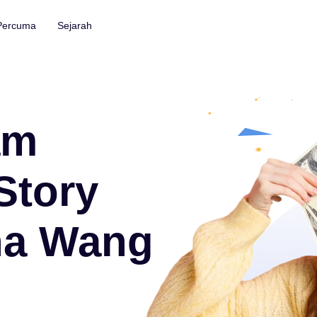
 Percuma
Sejarah
Kit Alat Foto
Sari Kata & Transkripsi
Penghapus Latar Belakang Foto
Penjana Sari Kata Auto
am
Penghapus Tera Air Foto
Tanpa Had
eo
Story
Penguat Foto
Tanpa Had
 Had
na Wang