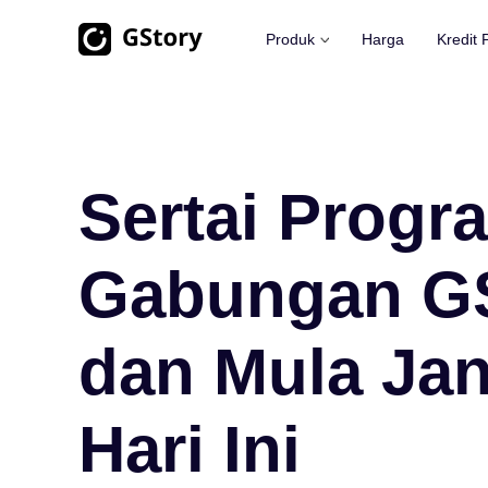
Produk
Harga
Kredit
Penjanaan AI
Kit Alat Video
Penterjemah Video
Penjana Imej AI
Tanpa Had
Sertai Progr
Pembuat Klip AI
AI Imej ke Video
Tanpa Had
Penghapus Latar Belakang Vid
Gabungan G
Penjana Video AI
Tanpa Had
Penghapus Tera Air Video
Tanpa
dan Mula Ja
Penguat Video
Tanpa Had
Hari Ini