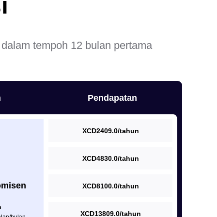
i
dalam tempoh 12 bulan pertama
n
Pendapatan
XCD2409.0/tahun
XCD4830.0/tahun
omisen
XCD8100.0/tahun
n
XCD13809.0/tahun