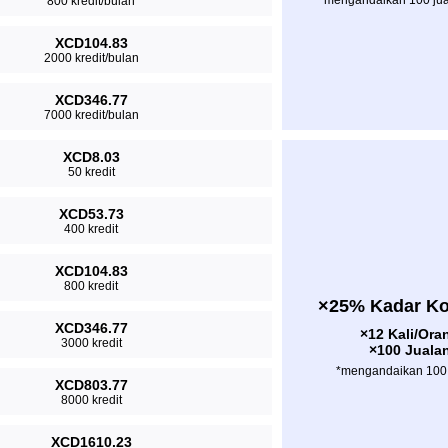
*mengandaikan 100 jua
800 kredit/bulan
XCD104.83
2000 kredit/bulan
XCD346.77
7000 kredit/bulan
XCD8.03
50 kredit
XCD53.73
400 kredit
XCD104.83
800 kredit
×25% Kadar K
XCD346.77
×12 Kali/Ora
3000 kredit
×100 Juala
*mengandaikan 100 
XCD803.77
8000 kredit
XCD1610.23