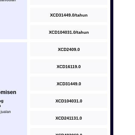
lan/bulan
XCD31449.0/tahun
XCD104031.0/tahun
XCD2409.0
XCD16119.0
XCD31449.0
omisen
ng
XCD104031.0
n
jualan
XCD241131.0