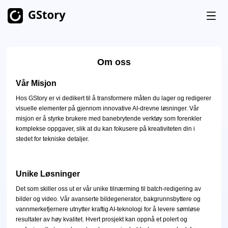
Produkt
Om oss
AI Generering
Priser
Vår Misjon
AI Bildegenerator
Ubegrenset
Hos GStory er vi dedikert til å transformere måten du lager og redigerer
AI bilde til video
Ubegrenset
visuelle elementer på gjennom innovative AI-drevne løsninger. Vår
Gratis Kreditter
misjon er å styrke brukere med banebrytende verktøy som forenkler
AI Video Generator
Ubegrenset
komplekse oppgaver, slik at du kan fokusere på kreativiteten din i
stedet for tekniske detaljer.
Video Verktøysett
Historikk
Video Oversetter
Unike Løsninger
AI Klippskaper
Det som skiller oss ut er vår unike tilnærming til batch-redigering av
bilder og video. Vår avanserte bildegenerator, bakgrunnsbyttere og
Fjern Bakgrunn fra Video
vannmerkefjernere utnytter kraftig AI-teknologi for å levere sømløse
resultater av høy kvalitet. Hvert prosjekt kan oppnå et polert og
Fjern Vannmerke fra Video
Ubegrenset