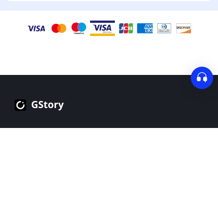
Logg inn
Registrer deg
Alt-i-ett videoredigerer for enkel redigering og bedre
📢
design.
Norsk
Produkter