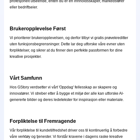
profesjonelt utseende, enten du er en innholdsskaper, markedsfører
eller bedriftseier.
Video Forbedrer
Ubegrenset
Foto Verktøysett
Brukeropplevelse Først
Fjern Bakgrunn fra Foto
Vi prioriterer brukeropplevelsen, og derfor tilbyr vi gratis prøvekreditter
uten funksjonsbegrensninger. Dette lar deg utforske våre evner uten
Fjern Vannmerke fra Foto
Ubegrenset
forpliktelser, og sikrer at du finner den perfekte passformen for dine
kreative prosjekter.
Foto Forbedrer
Ubegrenset
Undertekster & Transkripsjon
Vårt Samfunn
Automatisk Undertekstgenerator
Hos GStory verdsetter vi vårt 'Oppdag' fellesskap av skapere og
innovatører. Vi streber etter å bygge et miljø der alle kan utforske AI-
genererte bilder og deres ledetekster for inspirasjon eller materiale.
Forpliktelse til Fremragende
Vår forpliktelse til kundetilfredshet driver oss til kontinuerlig å forbedre
våre verktøy og tjenester. Vi forstår kravene i dagens raske kreative