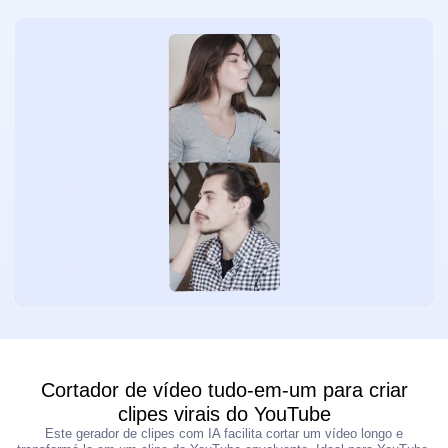
Aprimorador de vídeo
Ilimitado
Kits de ferramentas para fotos
Removedor de fundo de fotos
Removedor de marca d'água de fotos
Ilimitado
Melhorador de fotos
Ilimitado
Legendas e Transcrição
Gerador Automático de Legendas
Cortador de vídeo tudo-em-um para criar
clipes virais do YouTube
Este gerador de clipes com IA facilita cortar um vídeo longo e