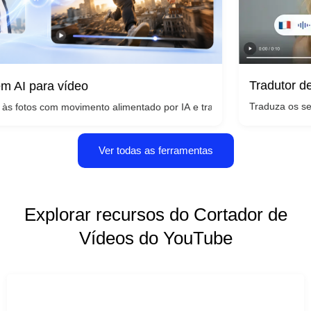
Tradutor de vídeo
ara vídeo
Traduza os seus vídeos
A em segundos - sem necessidade de câmera ou habilidades de ediçã
s com movimento alimentado por IA e transforme qualquer imagem em 
Ver todas as ferramentas
Explorar recursos do Cortador de
Vídeos do YouTube