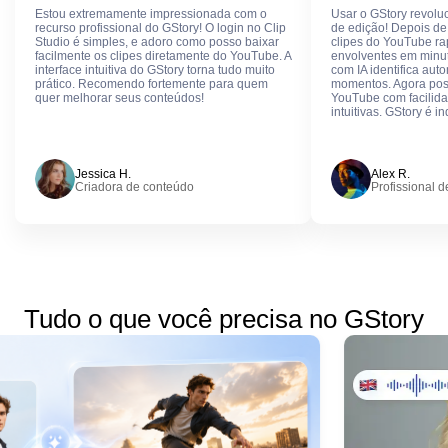
Estou extremamente impressionada com o
Usar o GStory revolu
recurso profissional do GStory! O login no Clip
de edição! Depois de 
Studio é simples, e adoro como posso baixar
clipes do YouTube ra
facilmente os clipes diretamente do YouTube. A
envolventes em minut
interface intuitiva do GStory torna tudo muito
com IA identifica au
prático. Recomendo fortemente para quem
momentos. Agora poss
quer melhorar seus conteúdos!
YouTube com facilida
intuitivas. GStory é i
Jessica H.
Alex R.
Criadora de conteúdo
Profissional d
Tudo o que você precisa no GStory