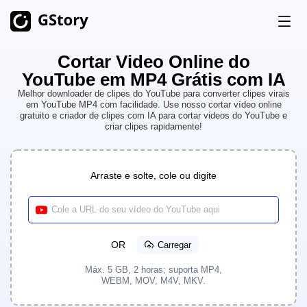
Cortar Video Online do
Produto
YouTube em MP4 Grátis com IA
Geração de IA
Melhor downloader de clipes do YouTube para converter clipes virais
em YouTube MP4 com facilidade. Use nosso cortar vídeo online
Preços
gratuito e criador de clipes com IA para cortar videos do YouTube e
Gerador de imagens de IA
Ilimitado
criar clipes rapidamente!
Imagem AI para vídeo
Ilimitado
Créditos grátis
Gerador de vídeo de IA
Ilimitado
Arraste e solte, cole ou digite
Kits de ferramentas de vídeo
História
Tradutor de vídeo
OR
Carregar
Criador de clipes de IA
Máx. 5 GB, 2 horas; suporta MP4,
Removedor de fundo de vídeo
WEBM, MOV, M4V, MKV.
Removedor de marca d'água de vídeo
Ilimitado