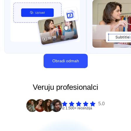
Obradi odmah
Veruju profesionalci
5.0
iz 1.500+ recenzija