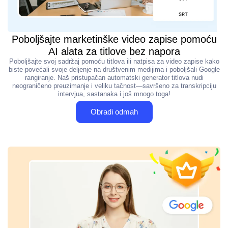
Poboljšajte marketinške video zapise pomoću
AI alata za titlove bez napora
Poboljšajte svoj sadržaj pomoću titlova ili natpisa za video zapise kako
biste povećali svoje deljenje na društvenim medijima i poboljšali Google
rangiranje. Naš pristupačan automatski generator titlova nudi
neograničeno preuzimanje i veliku tačnost—savršeno za transkripciju
intervjua, sastanaka i još mnogo toga!
Obradi odmah