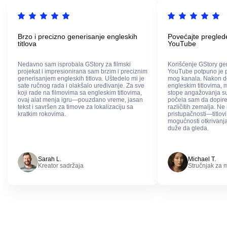
Brzo i precizno generisanje engleskih
Povećajte pregled
titlova
YouTube
Nedavno sam isprobala GStory za filmski
Korišćenje GStory ge
projekat i impresionirana sam brzim i preciznim
YouTube potpuno je 
generisanjem engleskih titlova. Uštedelo mi je
mog kanala. Nakon d
sate ručnog rada i olakšalo uređivanje. Za sve
engleskim titlovima, 
koji rade na filmovima sa engleskim titlovima,
stope angažovanja su
ovaj alat menja igru—pouzdano vreme, jasan
počela sam da dopire
tekst i savršen za timove za lokalizaciju sa
različitih zemalja. Ne
kratkim rokovima.
pristupačnosti—titlo
mogućnosti otkrivanja
duže da gleda.
Sarah L.
Michael T.
Kreator sadržaja
Stručnjak za 