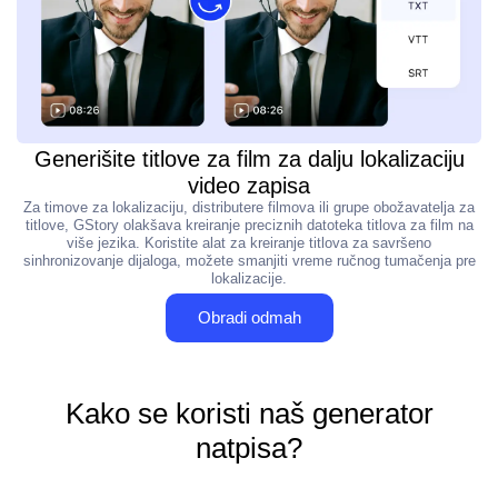
Generišite titlove za film za dalju lokalizaciju
video zapisa
Za timove za lokalizaciju, distributere filmova ili grupe obožavatelja za
titlove, GStory olakšava kreiranje preciznih datoteka titlova za film na
više jezika. Koristite alat za kreiranje titlova za savršeno
sinhronizovanje dijaloga, možete smanjiti vreme ručnog tumačenja pre
lokalizacije.
Obradi odmah
Kako se koristi naš generator
natpisa?