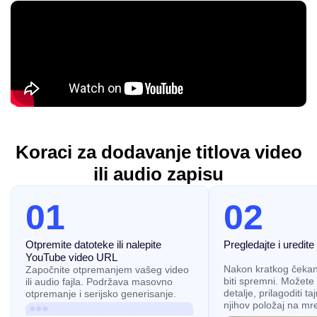
Koraci za dodavanje titlova video
ili audio zapisu
01
02
Otpremite datoteke ili nalepite
Pregledajte i uredite 
YouTube video URL
Nakon kratkog čekanja
Započnite otpremanjem vašeg video
biti spremni. Možete 
ili audio fajla. Podržava masovno
detalje, prilagoditi t
otpremanje i serijsko generisanje.
njihov položaj na mre