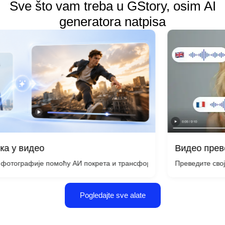
Sve što vam treba u GStory, osim AI
generatora natpisa
Видео преводила
идео
Преведите своје видео 
ом интелигенцијом за неколико секунди – није потребна камера или
ије помоћу АИ покрета и трансформишите сваку појединачну слику
Pogledajte sve alate