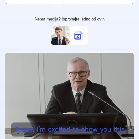
Побољшивач видео записа
Неограничено
Nema medija? Isprobajte jedno od ovih
Алати за фотографије
Уклањање позадине са фотографија
Уклањање воденог жига са фотографија
Неограничено
Побољшивач фотографија
Неограничено
Титлови и транскрипција
Аутоматски генератор титлова