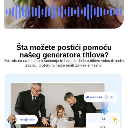
Šta možete postići pomoću
našeg generatora titlova?
Bez obzira na to u kom scenariju trebate da dodate titlove video ili audio
zapisu, GStory to može rešiti za vas efikasno.