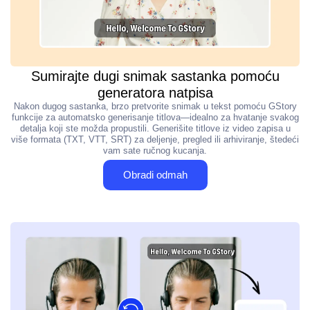
Sumirajte dugi snimak sastanka pomoću
generatora natpisa
Nakon dugog sastanka, brzo pretvorite snimak u tekst pomoću GStory
funkcije za automatsko generisanje titlova—idealno za hvatanje svakog
detalja koji ste možda propustili. Generišite titlove iz video zapisa u
više formata (TXT, VTT, SRT) za deljenje, pregled ili arhiviranje, štedeći
vam sate ručnog kucanja.
Obradi odmah