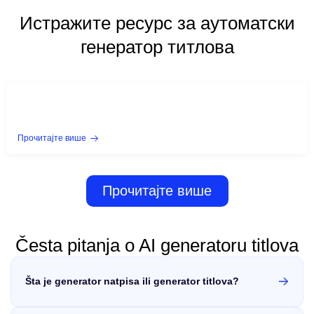
Истражите ресурс за аутоматски
генератор титлова
Прочитајте више
Прочитајте више
Česta pitanja o AI generatoru titlova
Šta je generator natpisa ili generator titlova?
Generator natpisa ili generator titlova je alat koji automatizuje
dodavanje titlova video zapisu pomoću AI tehnologije,