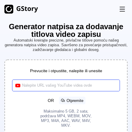
Generator natpisa za dodavanje
Производ
titlova video zapisu
AI генерисање
Automatski kreirajte precizne, privlačne titlove pomoću našeg
generatora natpisa video zapisa. Savršeno za povećanje pristupačnosti,
Цене
zadržavanje gledalaca i globalni doseg.
AI генератор слика
Неограничено
АИ слика у видео
Неограничено
Бесплатни кредити
Prevucite i otpustite, nalepite ili unesite
АИ видео генератор
Неограничено
Алати за видео записе
Историја
Видео преводилац
OR
Otpremite
AI креатор клипова
Maksimalno 5 GB, 2 sata;
podržava MP4, WEBM, MOV,
Уклањање позадине са видео записа
MP3, M4A, AAC, WAV, M4V,
MKV.
Уклањање воденог жига са видео записа
Неограничено