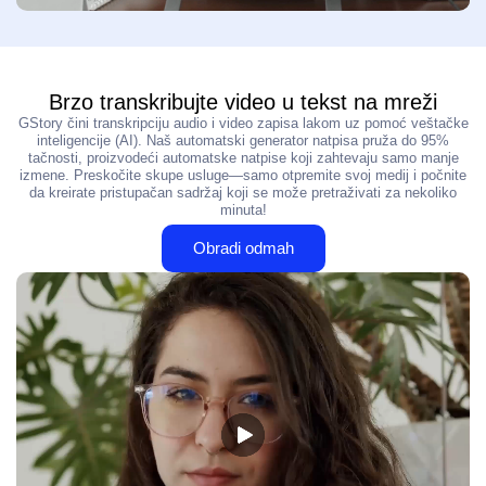
Brzo transkribujte video u tekst na mreži
GStory čini transkripciju audio i video zapisa lakom uz pomoć veštačke
inteligencije (AI). Naš automatski generator natpisa pruža do 95%
tačnosti, proizvodeći automatske natpise koji zahtevaju samo manje
izmene. Preskočite skupe usluge—samo otpremite svoj medij i počnite
da kreirate pristupačan sadržaj koji se može pretraživati za nekoliko
minuta!
Obradi odmah