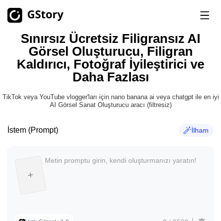
Sınırsız Ücretsiz Filigransız AI
Ürün
Görsel Oluşturucu, Filigran
Kaldırıcı, Fotoğraf İyileştirici ve
YZ Üretimi
Daha Fazlası
Fiyatlandırma
YZ Görsel Oluşturucu
Sınırsız
TikTok veya YouTube vlogger'ları için nano banana ai veya chatgpt ile en iyi
AI Görüntüsünden Videoya
Sınırsız
AI Görsel Sanat Oluşturucu aracı (filtresiz)
Ücretsiz Krediler
Yapay Zeka Video Oluşturucu
Sınırsız
İstem (Prompt)
İlham
Video Araç Setleri
Geçmiş
Video Çevirmeni
YZ Klip Oluşturucu
Video Arka Plan Kaldırıcı
Video Filigran Kaldırıcı
Sınırsız