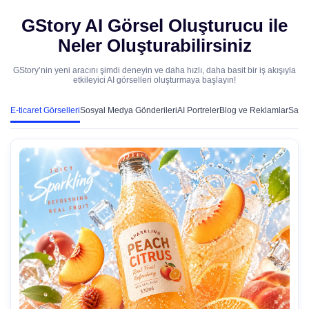
GStory AI Görsel Oluşturucu ile
Neler Oluşturabilirsiniz
GStory’nin yeni aracını şimdi deneyin ve daha hızlı, daha basit bir iş akışıyla
etkileyici AI görselleri oluşturmaya başlayın!
E-ticaret Görselleri
Sosyal Medya Gönderileri
AI Portreler
Blog ve Reklamlar
Sanat