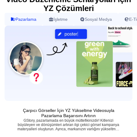
YZ Çözümleri
Pazarlama
İşletme
Sosyal Medya
E-Ti
Çarpıcı Görseller İçin YZ Yükseltme Videosuyla
Pazarlama Başarısını Artırın
GStory, pazarlamada en büyük müttefikinizdir! Kitlenizi
büyüleyen ve dönüşümleri artıran ilgi çekici görsel kampanya
materyalleri oluşturun. Ayrıca, markanızın varlığını yükseltmek
için YouTube videolarını kolayca kesebilir ve illüstratörler için