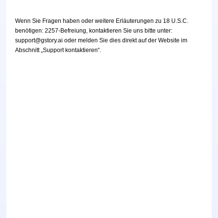
Video-Enhancer
Unbegrenzt
Wenn Sie Fragen haben oder weitere Erläuterungen zu 18 U.S.C.
benötigen: 2257-Befreiung, kontaktieren Sie uns bitte unter:
Foto-Toolkits
support@gstory.ai oder melden Sie dies direkt auf der Website im
Abschnitt „Support kontaktieren“.
Fotohintergrund-Entferner
Foto-Wasserzeichen-Entferner
Unbegrenzt
Foto-Enhancer
Unbegrenzt
Untertitel und Transkription
Automatischer Untertitelgenerator