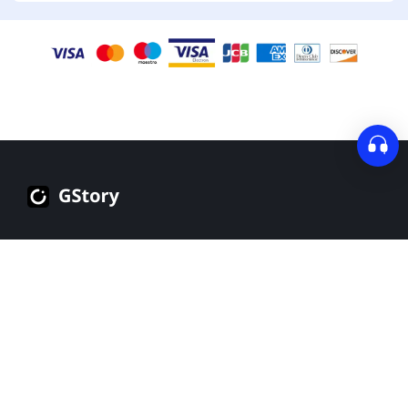
Einloggen
Melden Sie sich an
All-in-One-Videoeditor für einfache Bearbeitung und
📢
besseres Design.
Deutsch
Produkte