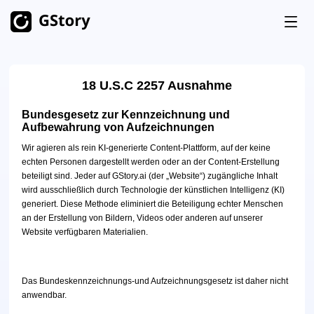
Produkt
18 U.S.C 2257 Ausnahme
KI-Generierung
Preise
Bundesgesetz zur Kennzeichnung und
KI-Bildgenerator
Unbegrenzt
Aufbewahrung von Aufzeichnungen
KI-Bild zu Video
Wir agieren als rein KI-generierte Content-Plattform, auf der keine
Unbegrenzt
Kostenlose Credits
echten Personen dargestellt werden oder an der Content-Erstellung
KI-Videogenerator
beteiligt sind. Jeder auf GStory.ai (der „Website“) zugängliche Inhalt
Unbegrenzt
wird ausschließlich durch Technologie der künstlichen Intelligenz (KI)
Video-Toolkits
Geschichte
generiert. Diese Methode eliminiert die Beteiligung echter Menschen
an der Erstellung von Bildern, Videos oder anderen auf unserer
Videoübersetzer
Website verfügbaren Materialien.
AI Clip Maker
Video-Hintergrund-Entferner
Das Bundeskennzeichnungs-und Aufzeichnungsgesetz ist daher nicht
anwendbar.
Video-Wasserzeichen-Entferner
Unbegrenzt