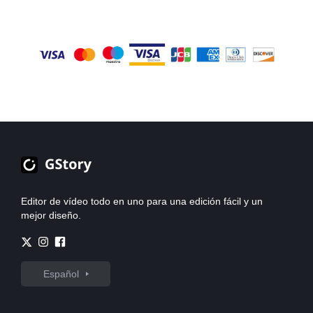
profesional.
eliminar marcas de agua de imágenes, GStory ofrece una
herramienta fácil de usar que le permite mejorar sus imágenes
sin esfuerzo.
Editor de vídeo todo en uno para una edición fácil y un
mejor diseño.
Español