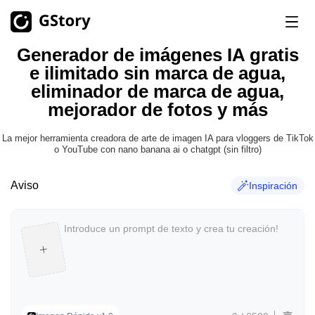
Generador de imágenes IA gratis
Producto
e ilimitado sin marca de agua,
eliminador de marca de agua,
Generación de IA
mejorador de fotos y más
Precios
Generador de imágenes con IA
Ilimitado
La mejor herramienta creadora de arte de imagen IA para vloggers de TikTok
Imagen AI a vídeo
Ilimitado
o YouTube con nano banana ai o chatgpt (sin filtro)
Créditos gratis
Generador de vídeo IA
Ilimitado
Aviso
Inspiración
Kits de herramientas de vídeo
Historia
Traductor de vídeo
Creador de clips con IA
Eliminador de fondo de vídeo
Eliminador de marcas de agua de vídeo
Ilimitado