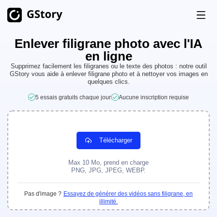
Enlever filigrane photo avec l'IA
Produit
en ligne
Génération IA
Supprimez facilement les filigranes ou le texte des photos : notre outil
GStory vous aide à enlever filigrane photo et à nettoyer vos images en
Tarifs
quelques clics.
Générateur d'images IA
Illimité
5 essais gratuits chaque jour
Aucune inscription requise
Image IA en vidéo
Illimité
Crédits gratuits
Générateur vidéo IA
Illimité
Boîtes à outils vidéo
Histoire
Télécharger
Traducteur vidéo
Max 10 Mo, prend en charge
PNG, JPG, JPEG, WEBP.
Créateur de clips AI
Suppression de l'arrière-plan vidéo
Pas d'image ?
Essayez de générer des vidéos sans filigrane, en
illimité.
Suppression du filigrane vidéo
Illimité