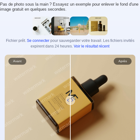
Pas de photo sous la main ? Essayez un exemple pour enlever le fond d'une
image gratuit en quelques secondes.
Amplificateur vidéo
Illimité
Boîtes à outils photo
Suppression de l'arrière-plan des photos
Fichier prêt.
Se connecter
pour sauvegarder votre travail. Les fichiers invités
Suppression de filigrane sur les photos
Illimité
expirent dans 24 heures.
Voir le résultat récent
Amélioration de la photo
Illimité
Avant
Après
Sous-titres et transcription
Générateur de sous-titres automatique