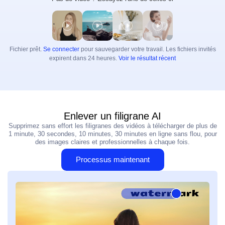
Amplificateur vidéo
Illimité
Boîtes à outils photo
Fichier prêt.
Se connecter
pour sauvegarder votre travail. Les fichiers invités
Suppression de l'arrière-plan des photos
expirent dans 24 heures.
Voir le résultat récent
Suppression de filigrane sur les photos
Illimité
Amélioration de la photo
Illimité
Sous-titres et transcription
Enlever un filigrane AI
Supprimez sans effort les filigranes des vidéos à télécharger de plus de
Générateur de sous-titres automatique
1 minute, 30 secondes, 10 minutes, 30 minutes en ligne sans flou, pour
des images claires et professionnelles à chaque fois.
Processus maintenant