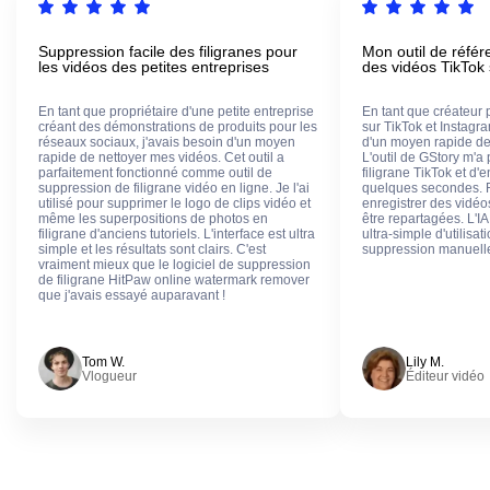
Suppression facile des filigranes pour
Mon outil de référ
les vidéos des petites entreprises
des vidéos TikTok 
En tant que propriétaire d'une petite entreprise
En tant que créateur
créant des démonstrations de produits pour les
sur TikTok et Instagr
réseaux sociaux, j'avais besoin d'un moyen
d'un moyen rapide de 
rapide de nettoyer mes vidéos. Cet outil a
L'outil de GStory m'a
parfaitement fonctionné comme outil de
filigrane TikTok et d'
suppression de filigrane vidéo en ligne. Je l'ai
quelques secondes. R
utilisé pour supprimer le logo de clips vidéo et
enregistrer des vidéos
même les superpositions de photos en
être repartagées. L'IA 
filigrane d'anciens tutoriels. L'interface est ultra
ultra-simple d'utilisat
simple et les résultats sont clairs. C'est
suppression manuelle
vraiment mieux que le logiciel de suppression
de filigrane HitPaw online watermark remover
que j'avais essayé auparavant !
Tom W.
Lily M.
Vlogueur
Éditeur vidéo