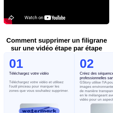
Comment supprimer un filigrane
sur une vidéo étape par étape
01
02
Téléchargez votre vidéo
Créez des séquenc
professionnelles san
Téléchargez votre vidéo et utilisez
GStory utilise l'IA po
l'outil pinceau pour marquer les
images environnante
zones que vous souhaitez supprimer.
de manière transparen
en le mélangeant av
vidéo pour un aspect