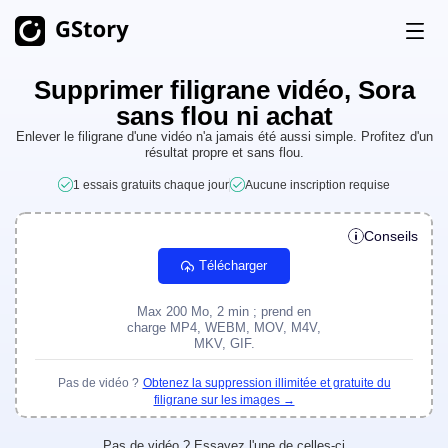
Supprimer filigrane vidéo, Sora
Produit
sans flou ni achat
Génération IA
Enlever le filigrane d'une vidéo n'a jamais été aussi simple. Profitez d'un
résultat propre et sans flou.
Tarifs
Générateur d'images IA
Illimité
1 essais gratuits chaque jour
Aucune inscription requise
Image IA en vidéo
Illimité
Crédits gratuits
Conseils
Générateur vidéo IA
Illimité
Télécharger
Boîtes à outils vidéo
Histoire
Max 200 Mo, 2 min ; prend en
Traducteur vidéo
charge MP4, WEBM, MOV, M4V,
MKV, GIF.
Créateur de clips AI
Pas de vidéo ?
Obtenez la suppression illimitée et gratuite du
Suppression de l'arrière-plan vidéo
filigrane sur les images →
Suppression du filigrane vidéo
Illimité
Pas de vidéo ? Essayez l'une de celles-ci