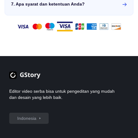
7. Apa syarat dan ketentuan Anda?
layanan bank kami, sehingga pembayaran dapat memakan
waktu hingga 60 hari dari akhir bulan di mana Referral
Untuk melihat syarat dan ketentuan kami,
klik di sini.
Harap
melakukan Pembelian yang Valid.
diingat bahwa Anda akan diminta untuk membaca dan menerima
syarat ini saat mendaftar program.
Editor video serba bisa untuk pengeditan yang mudah
dan desain yang lebih baik.
Indonesia