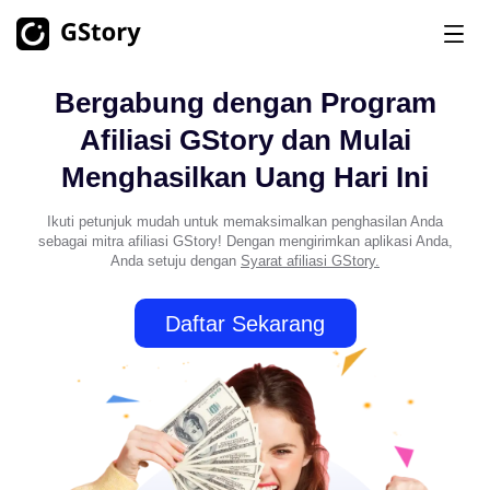
Bergabung dengan Program
Produk
Afiliasi GStory dan Mulai
Generasi AI
Menghasilkan Uang Hari Ini
Harga
Generator Gambar AI
Tidak Terbatas
Ikuti petunjuk mudah untuk memaksimalkan penghasilan Anda
Gambar AI ke Video
Tidak Terbatas
sebagai mitra afiliasi GStory! Dengan mengirimkan aplikasi Anda,
Kredit Gratis
Anda setuju dengan
Syarat afiliasi GStory.
Pembuat Video AI
Tidak Terbatas
Perangkat Alat Video
History
Daftar Sekarang
Penerjemah Video
Pembuat Klip AI
Penghapus Latar Belakang Video
Penghapus Tanda Air Video
Tidak Terbatas