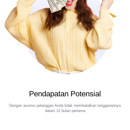
Peningkat Video
Tidak Terbatas
Perangkat Alat Foto
Penghapus Latar Belakang Foto
Penghapus Tanda Air Foto
Tidak Terbatas
Peningkat Foto
Tidak Terbatas
Teks Terjemahan & Transkripsi
Generator Subtitle Otomatis
Pendapatan Potensial
Dengan asumsi pelanggan Anda tidak membatalkan langganannya
dalam 12 bulan pertama