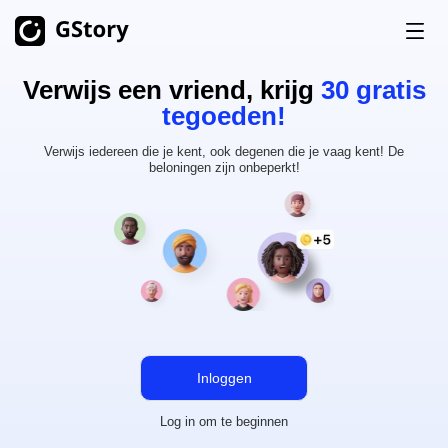
Verwijs een vriend, krijg
30 gratis
Product
tegoeden!
AI-generatie
Verwijs iedereen die je kent, ook degenen die je vaag kent! De
Prijzen
beloningen zijn onbeperkt!
AI Afbeelding Generator
Onbeperkt
AI-afbeelding naar video
Onbeperkt
Gratis Credits
AI-videogenerator
Onbeperkt
Video Toolkits
Geschiedenis
Video Vertaler
AI Clip Maker
Inloggen
Video Achtergrondverwijderaar
Log in om te beginnen
Video Watermerkverwijderaar
Onbeperkt