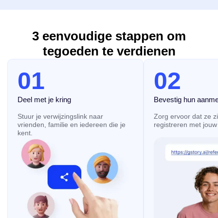
Video Enhancer
Onbeperkt
3 eenvoudige stappen om
Foto Toolkits
tegoeden te verdienen
Foto Achtergrondverwijderaar
01
02
Foto Watermerkverwijderaar
Onbeperkt
Foto Enhancer
Onbeperkt
Deel met je kring
Bevestig hun aanme
Ondertiteling & Transcriptie
Stuur je verwijzingslink naar
Zorg ervoor dat ze z
vrienden, familie en iedereen die je
registreren met jouw 
Automatische Ondertitelingsgenerator
kent.