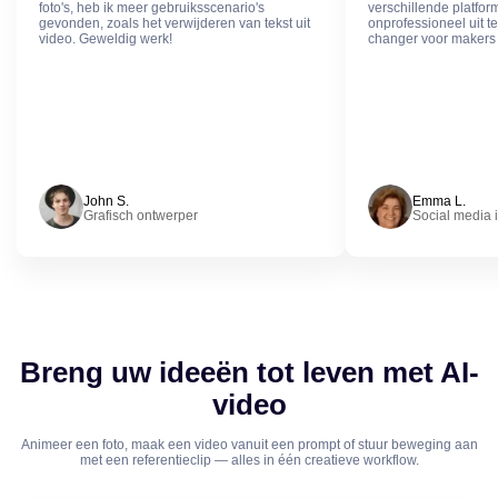
foto's, heb ik meer gebruiksscenario's
verschillende platfor
gevonden, zoals het verwijderen van tekst uit
onprofessioneel uit t
video. Geweldig werk!
changer voor makers 
John S.
Emma L.
Grafisch ontwerper
Social media 
Breng uw ideeën tot leven met AI-
video
Animeer een foto, maak een video vanuit een prompt of stuur beweging aan
met een referentieclip — alles in één creatieve workflow.