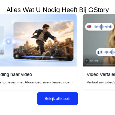
Alles Wat U Nodig Heeft Bij GStory
Video Vertaler
 video
Vertaal uw video's in meerde
ereerde video. Geen camera- of bewerkingsvaardigheden nodig, beschri
met AI-aangedreven bewegingen en transformeer elk afzonderlijk beeld in
Bekijk alle tools