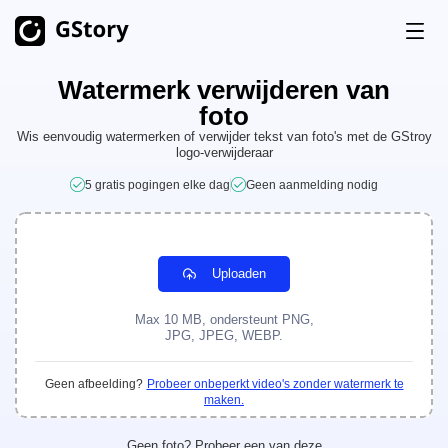
Watermerk verwijderen van
Product
foto
AI-generatie
Wis eenvoudig watermerken of verwijder tekst van foto's met de GStroy
logo-verwijderaar
Prijzen
AI Afbeelding Generator
Onbeperkt
5 gratis pogingen elke dag
Geen aanmelding nodig
AI-afbeelding naar video
Onbeperkt
Gratis Credits
AI-videogenerator
Onbeperkt
Uploaden
Video Toolkits
Geschiedenis
Max 10 MB, ondersteunt PNG,
Video Vertaler
JPG, JPEG, WEBP.
AI Clip Maker
Geen afbeelding?
Probeer onbeperkt video's zonder watermerk te
Video Achtergrondverwijderaar
maken.
Video Watermerkverwijderaar
Onbeperkt
Geen foto? Probeer een van deze