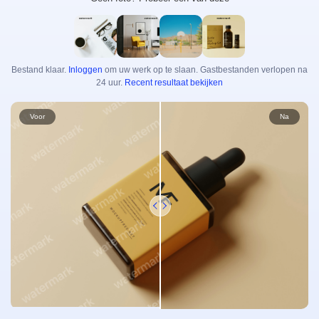
Video Enhancer
Onbeperkt
Foto Toolkits
Bestand klaar.
Inloggen
om uw werk op te slaan. Gastbestanden verlopen na
Foto Achtergrondverwijderaar
24 uur.
Recent resultaat bekijken
Foto Watermerkverwijderaar
Onbeperkt
Voor
Na
Foto Enhancer
Onbeperkt
Ondertiteling & Transcriptie
Automatische Ondertitelingsgenerator