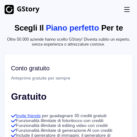
Scegli Il
Piano perfetto
Per te
Prodotto
Oltre 50.000 aziende hanno scelto GStory! Diventa subito un esperto,
Generazione AI
senza esperienza o attrezzature costose.
Prezzi
Generatore di Immagini AI
Illimitato
Immagine AI in video
Illimitato
Conto gratuito
Crediti Gratuiti
Generatore video AI
Illimitato
Anteprime gratuite per sempre
Kit per video
Storia
Gratuito
Traduttore video
AI Clip Maker
Invite friends
per guadagnare 30 crediti gratuiti
Funzionalità illimitate di fotoritocco con crediti
Rimuovi Sfondo Video
Funzionalità illimitate di editing video con crediti
Funzionalità illimitate di generazione AI con crediti
Rimuovi filigrana video
Include il generatore di immagini, il generatore di
Illimitato