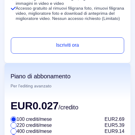
immagini in video e video
Accesso gratuito al rimuovi filigrana foto, rimuovi filigrana
Miglioratore di Video
Illimitato
video, miglioratore foto e download di anteprima del
miglioratore video. Nessun accesso richiesto (Limitato)
Kit per foto
Rimuovi Sfondo Foto
Rimuovi Filigrana dalle Foto
Illimitato
Iscriviti ora
Miglioratore di Foto
Illimitato
Sottotitoli e trascrizione
Piano di abbonamento
Generatore Automatico di Sottotitoli
Per l'editing avanzato
EUR0.027
/credito
100 crediti/mese
EUR2.69
220 crediti/mese
EUR5.39
400 crediti/mese
EUR9.14