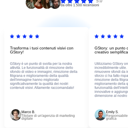
5.0
da oltre 1.500 recensioni
Trasforma i tuoi contenuti visivi con
GStory: un punto d
GStory!
creativo semplifica
GStory è un punto di svolta per la nostra
Utilizziamo GStory or
attività. Le funzionalità di rimozione dello
incredibilmente utile. 
sfondo di video e immagini, rimozione della
rimuovere sfondi da 
filigrana e miglioramento della qualità
sforzo ci ha fatto ris
dell'immagine hanno migliorato
rimozione della filigra
significativamente la qualità dei nostri
miglioramento della q
contenuti visivi. Altamente raccomandato!
funzionalità dell'intel
innovative e aggiun
dimensione al nostro 
Marco B.
Emily S.
Titolare di un'agenzia di marketing
Responsabile 
digitale
grafica