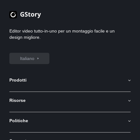
Editor video tutto-in-uno per un montaggio facile e un
design migliore.
Italiano
Prodotti
Generatore di Immagini AI
Risorse
Immagine AI in video
Api
Generatore video AI
Politiche
Blog
Traduttore video
Termini e Condizioni
Rimuovi Sfondo Video