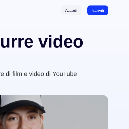
Accedi
Iscriviti
durre video
titoli
ore di film e video di YouTube