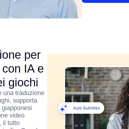
ione per
 con IA e
i giochi
ce una traduzione
unghi, supporta
i giapponesi
ione video
il tutto