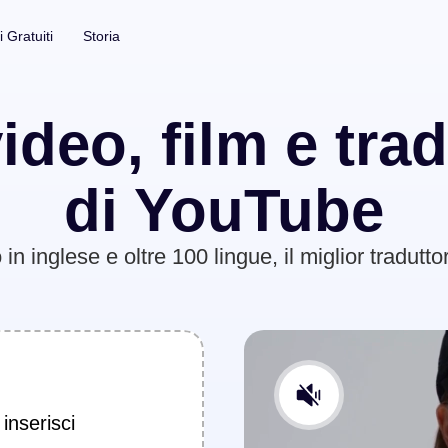
i Gratuiti
Storia
Kit per foto
Sottotitoli e trascrizione
ideo, film e tra
Rimuovi Sfondo Foto
Generatore Automatico di Sotto
di YouTube
Rimuovi Filigrana dalle Foto
Illimitato
n inglese e oltre 100 lingue, il miglior tradutt
Miglioratore di Foto
Illimitato
limitato
tato
 inserisci