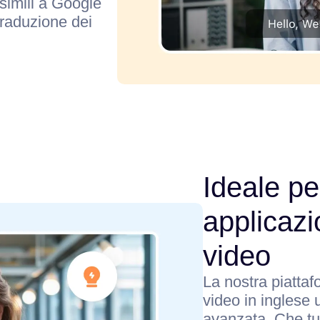
simili a Google
traduzione dei
Ideale pe
applicazi
video
La nostra piatta
video in inglese u
avanzata. Che tu