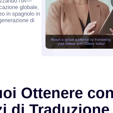
lizzando l'IA—
icazione globale,
deo in spagnolo in
generazione di
oi Ottenere con 
zi di Traduzione