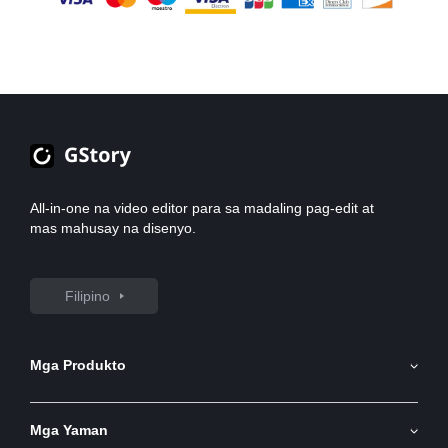
All-in-one na video editor para sa madaling pag-edit at
mas mahusay na disenyo.
Filipino
Mga Produkto
AI Tagapagbuo ng Imahe
Mga Yaman
AI Image to Video