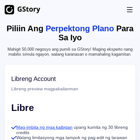
Piliin Ang
Perpektong Plano
Para
Produk
Sa Iyo
Pagbuo ng AI
Mahigit 50,000 negosyo ang pumili sa GStory! Maging eksperto nang
Pagpepresyo
AI Tagapagbuo ng Imahe
Walang Limitasyon
mabilis simula ngayon, walang karanasan o mamahaling kagamitan.
AI Image to Video
Walang Limitasyon
Libreng Credits
Libreng Account
AI Video Generator
Walang Limitasyon
Libreng preview magpakailanman
Mga Toolkit ng Video
Kasaysayan
Tagapagsalin ng Video
Libre
AI Tagagawa ng Clip
Pambura ng Background ng Video
Mag-imbita ng mga kaibigan
upang kumita ng 30 libreng
credits
Walang limitasyong mga tampok ng pag-edit ng larawan
Pambura ng Watermark ng Video
Walang Limitasyon