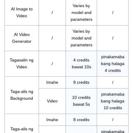
Varies by
AI Image to
/
model and
/
Video
parameters
Varies by
AI Video
/
model and
/
Generator
parameters
pinakamaba
Tagasalin ng
4 credits
/
bang halaga
Video
bawat 10s
4 credits
Imahe
8 credits
/
Taga-alis ng
pinakamaba
10 credits
Background
Video
bang halaga
bawat 5s
10 credits
Imahe
8 credits
/
Taga-alis ng
pinakamaba