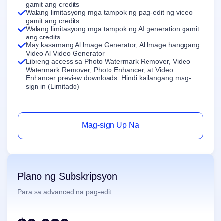
gamit ang credits
Walang limitasyong mga tampok ng pag-edit ng video
Pambihira ng Video
Walang Limitasyon
gamit ang credits
Walang limitasyong mga tampok ng AI generation gamit
Mga Toolkit ng Larawan
ang credits
May kasamang Al lmage Generator, Al lmage hanggang
Pambura ng Background ng Larawan
Video Al Video Generator
Libreng access sa Photo Watermark Remover, Video
Watermark Remover, Photo Enhancer, at Video
Pambura ng Watermark ng Larawan
Walang Limitasyon
Enhancer preview downloads. Hindi kailangang mag-
sign in (Limitado)
Pambihira ng Larawan
Walang Limitasyon
Mga Subtitle at Transkripsyon
Mag-sign Up Na
Awtomatikong Tagapagbuo ng Subtitle
Plano ng Subskripsyon
Para sa advanced na pag-edit