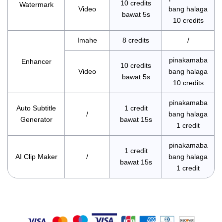
10 credits
Watermark
Video
bang halaga
bawat 5s
10 credits
Imahe
8 credits
/
pinakamaba
Enhancer
10 credits
Video
bang halaga
bawat 5s
10 credits
pinakamaba
Auto Subtitle
1 credit
/
bang halaga
Generator
bawat 15s
1 credit
pinakamaba
1 credit
AI Clip Maker
/
bang halaga
bawat 15s
1 credit