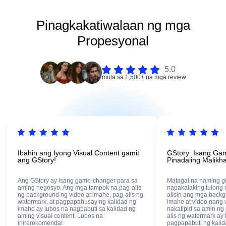
Pinagkakatiwalaan ng mga
Propesyonal
5.0
mula sa 1,500+ na mga review
Ibahin ang Iyong Visual Content gamit
GStory: Isang Ga
ang GStory!
Pinadaling Malikh
Ang GStory ay isang game-changer para sa
Matagal na naming gi
aming negosyo. Ang mga tampok na pag-alis
napakalaking tulong 
ng background ng video at imahe, pag-alis ng
alisin ang mga back
watermark, at pagpapahusay ng kalidad ng
imahe at video nang 
imahe ay lubos na nagpabuti sa kalidad ng
nakatipid sa amin ng
aming visual content. Lubos na
alis ng watermark ay 
inirerekomenda!
pagpapabuti ng kali