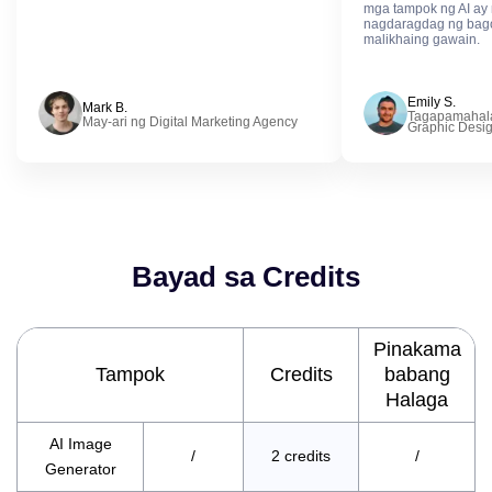
mga tampok ng AI ay
nagdaragdag ng bag
malikhaing gawain.
Emily S.
Mark B.
Tagapamahal
May-ari ng Digital Marketing Agency
Graphic Desi
Bayad sa Credits
Pinakama
Tampok
Credits
babang
Halaga
AI Image
/
2 credits
/
Generator