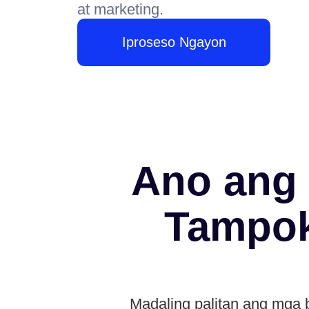
at marketing.
Iproseso Ngayon
Ano ang 
Tampok
Madaling palitan ang mga 