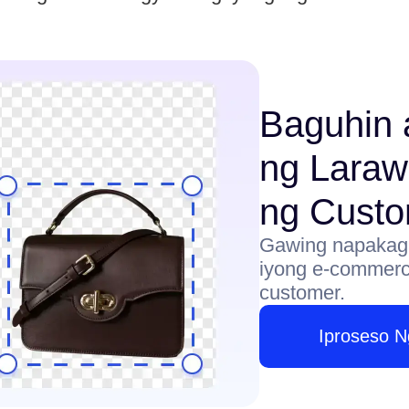
Baguhin 
ng Laraw
ng Cust
Gawing napakag
iyong e-commerce
customer.
Iproseso 