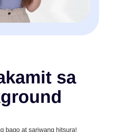
akamit sa
kground
 bago at sariwang hitsura!