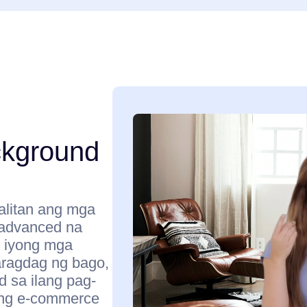
kground
palitan ang mga
 advanced na
g iyong mga
ragdag ng bago,
sa ilang pag-
yong e-commerce