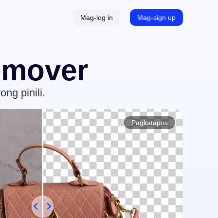
Mag-log in
Mag-sign up
Mga Subtitle at Transkripsyon
emover
Awtomatikong Tagapagbuo ng Subtitle
ng pinili.
lang Limitasyon
Pagkatapos