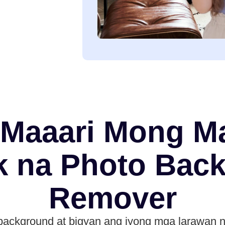
Maaari Mong M
 na Photo Bac
Remover
background at bigyan ang iyong mga larawan ng