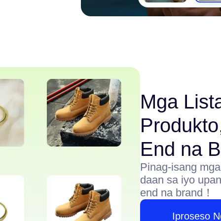
Mga List
Produkto,
End na B
Pinag-isang mga 
daan sa iyo upan
end na brand！
Iproseso 